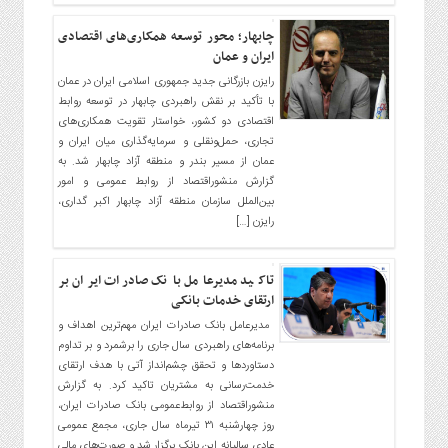
گاز
و
چابهار؛ محور توسعه همکاری‌های اقتصادی
پتروشیمی
ایران و عمان
صنعت
رایزن بازرگانی جدید جمهوری اسلامی ایران در عمان
و
با تأکید بر نقش راهبردی چابهار در توسعه روابط
اقتصادی دو کشور، خواستار تقویت همکاری‌های
خودرو
تجاری، حمل‌ونقلی و سرمایه‌گذاری میان ایران و
استارت
عمان از مسیر بندر و منطقه آزاد چابهار شد. به
آپ
گزارش منشوراقتصاد از روابط عمومی و امور
و
بین‌الملل سازمان منطقه آزاد چابهار اکبر گداری،
فن
رایزن […]
آوری
بانک
تاکید مدیرعامل بانک صادرات ایران بر
،
ارتقای خدمات بانکی
بیمه
​ ​مدیرعامل بانک صادرات ایران مهم‌ترین اهداف و
و
برنامه‌های راهبردی سال جاری را برشمرد و بر تداوم
ارز
دستاوردها و تحقق چشم‌انداز آتی با هدف ارتقای
دیجیتال
خدمت‌رسانی به مشتریان تاکید کرد. به گزارش
منشوراقتصاد از روابط‌عمومی بانک صادرات ایران،
کشاورزی
روز چهارشنبه ۳۱ تیرماه سال جاری، مجمع عمومی
و
عادی سالیانه این بانک برگزار شد و صورت‌های مالی