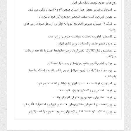
زوج‌های جوان توسط بانک ملی ایران
امتحانات نهایی معوق چهار استان جنوبی ۱۷ و ۲۰ مرداد برگزار می شود
بورس تهران با ثبت سقف تاریخی جدید به کار خود پایان داد
کمک ۱.۴ میلیارد یورویی اتحادیه اروپا به اوکراین از محل سود دارایی های
روسیه
فلسطین اولویت نخست سیاست خارجی ایران است
دیدار سفیر جدید پاکستان با وزیر کشور ایران
زمانبندی شارژ کالابرگ تغییر کرد/ برخی خانوارها اعتبار را ماه بعد دریافت
می‌کنند
پوتین اولین قانون جامع رمزارزها در روسیه را امضا کرد
دور جدید مذاکرات لبنان و اسرائیل در رم پایان یافت؛ ادامه گفتوگوها
پنجشنبه
امیدواریم توقف حملات علیه ایران به توافقی شفاف منجر شود
قیمت نفت پس از کاهش دو روزه، ثابت ماند
قیمت طلا برای سومین روز متوالی افزایش یافت
وزیر صمت بر گسترش همکاری‌های اقتصادی تهران و اسلام‌آباد تأکید کرد
وزیر راه تاکید کرد:اتخاذ تدابیر لازم برای مدیریت موج بازگشت زائران