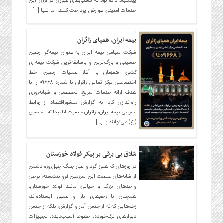
پیشنهاد داده بود که کشتی‌های عبوری در ازای این
خدمات امنیتی، عوارض پرداخت کنند، اما تنها […]
بیمه ایران، همپای زائران
شرکت سهامی بیمه ایران به عنوان بیمه‌گر اربعین
حسینی و بزرگ‌ترین و باسابقه‌ترین شرکت بیمه‌ای
کشور، همزمان با آغاز عملیات اربعین، خط
اختصاصی مرکز تماس زائران با شماره ۰۹۶۶۸ را با
هدف ارائه خدمات سریع، تخصصی و شبانه‌روزی
راه‌اندازی کرد. به گزارش منشوراقتصاد از روابط
عمومی بیمه ایران، زائران حضرت اباعبدالله الحسین
(ع) می‌توانند با […]
شلاق بی برقی بر پیکر فولاد خوزستان
در روزهای که هنوز گرد و غبار جنگ چهل‌روزه دشمن
از شانه‌های صنعت این سرزمین فرو ننشسته، برخی
واحدهای بزرگ و حیاتی، مانند فولاد خوزستان،
همچنان با زخم‌های باز و عمیق ایستاده‌اند؛
زخم‌هایی که نه از جنس آمار و گزارش، بلکه از جنس
دیوارهای ترک‌خورده، خطوط آسیب‌دیده، تجهیزات