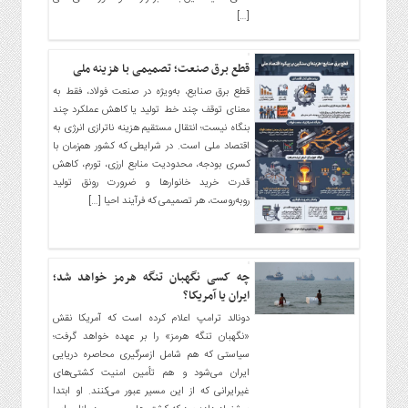
صنایع
[…]
غذایی
سیاسی
قطع برق صنعت؛ تصمیمی با هزینه ملی
و
بین
قطع برق صنایع، به‌ویژه در صنعت فولاد، فقط به
معنای توقف چند خط تولید یا کاهش عملکرد چند
الملل
بنگاه نیست؛ انتقال مستقیم هزینه ناترازی انرژی به
نگاه
اقتصاد ملی است. در شرایطی که کشور هم‌زمان با
روز
کسری بودجه، محدودیت منابع ارزی، تورم، کاهش
قدرت خرید خانوارها و ضرورت رونق تولید
گوناگون
روبه‌روست، هر تصمیمی که فرآیند احیا […]
چه کسی نگهبان تنگه هرمز خواهد شد؛
ایران یا آمریکا؟
دونالد ترامپ اعلام کرده است که آمریکا نقش
«نگهبان تنگه هرمز» را بر عهده خواهد گرفت؛
سیاستی که هم شامل ازسرگیری محاصره دریایی
ایران می‌شود و هم تأمین امنیت کشتی‌های
غیرایرانی که از این مسیر عبور می‌کنند. او ابتدا