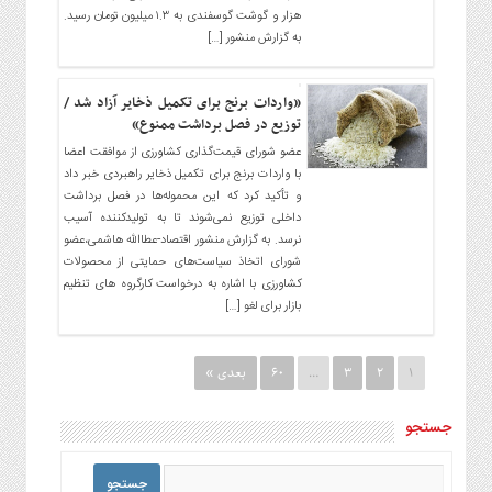
هزار و گوشت گوسفندی به ۱.۳ میلیون تومان رسید.
به گزارش منشور […]
«واردات برنج برای تکمیل ذخایر آزاد شد /
توزیع در فصل برداشت ممنوع»
عضو شورای قیمت‌گذاری کشاورزی از موافقت اعضا
با واردات برنج برای تکمیل ذخایر راهبردی خبر داد
و تأکید کرد که این محموله‌ها در فصل برداشت
داخلی توزیع نمی‌شوند تا به تولیدکننده آسیب
نرسد. به گزارش منشور اقتصاد-عطاالله هاشمی،عضو
شورای اتخاذ سیاست‌های حمایتی از محصولات
کشاورزی با اشاره به درخواست کارگروه های تنظیم
بازار برای لغو […]
1
2
3
…
60
بعدی »
جستجو