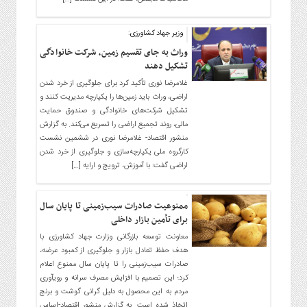
گاز
و
وزیر جهاد کشاورزی:
پتروشیمی
وراث به جای تقسیم زمین، شرکت خانوادگی
صنعت
تشکیل دهند
و
غلامرضا نوری تأکید کرد برای جلوگیری از خرد شدن
خودرو
اراضی، وراث باید زمین‌ها را یکپارچه مدیریت کنند و
استارت
تشکیل شرکت‌های خانوادگی و صندوق حمایت
آپ
مالی، روند تجمیع اراضی را تسریع می‌کند. به گزارش
و
منشور اقتصاد- غلامرضا نوری در ششمین نشست
فن
کارگروه ملی یکپارچه‌سازی و جلوگیری از خرد شدن
آوری
اراضی گفت: با آموزش، ترویج و ارایه […]
بانک
،
ممنوعیت صادرات سیب‌زمینی تا پایان سال
بیمه
برای تأمین بازار داخلی
و
معاونت توسعه بازرگانی وزارت جهاد کشاورزی با
ارز
هدف حفظ تعادل بازار و جلوگیری از کمبود عرضه،
دیجیتال
صادرات سیب‌زمینی را تا پایان سال ممنوع اعلام
کرد؛ این تصمیم با افزایش مصرف سرانه و رویآوری
کشاورزی
مردم به این محصول به دلیل گرانی گوشت و برنج
و
اتخاذ شده است. به گزارش منشور اقتصاد-اساس