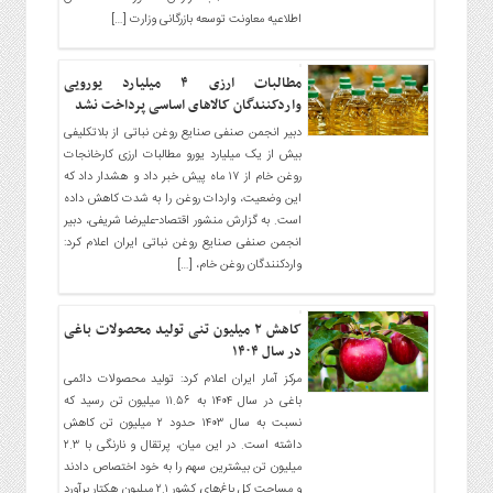
صنایع
اطلاعیه معاونت توسعه بازرگانی وزارت […]
غذایی
سیاسی
مطالبات ارزی ۴ میلیارد یورویی
و
واردکنندگان کالاهای اساسی پرداخت نشد
بین
دبیر انجمن صنفی صنایع روغن نباتی از بلاتکلیفی
الملل
بیش از یک میلیارد یورو مطالبات ارزی کارخانجات
نگاه
روغن خام از ۱۷ ماه پیش خبر داد و هشدار داد که
روز
این وضعیت، واردات روغن را به شدت کاهش داده
است. به گزارش منشور اقتصاد-علیرضا شریفی، دبیر
گوناگون
انجمن صنفی صنایع روغن نباتی ایران اعلام کرد:
واردکنندگان روغن خام، […]
کاهش ۲ میلیون تنی تولید محصولات باغی
در سال ۱۴۰۴
مرکز آمار ایران اعلام کرد: تولید محصولات دائمی
باغی در سال ۱۴۰۴ به ۱۱.۵۶ میلیون تن رسید که
نسبت به سال ۱۴۰۳ حدود ۲ میلیون تن کاهش
داشته است. در این میان، پرتقال و نارنگی با ۲.۳
میلیون تن بیشترین سهم را به خود اختصاص دادند
و مساحت کل باغ‌های کشور ۲.۱ میلیون هکتار برآورد