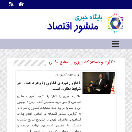
اطلاعات
تماس
تماس
با
ما
درباره
ما
آرشیو دسته:
کشاورزی و صنایع غذایی
سرویس
ها
خانه
وزیر جهاد کشاورزی:
بازار
ذخایر راهبردی غذایی با وجود جنگ، در
سرمایه
شرایط مطلوب است
و
غلامرضا نوری با اشاره به تداوم تأمین کالاهای
بورس
اساسی، از عبور خرید تضمینی گندم از مرز ۷ میلیون
مسکن
تن و تسریع در پرداخت مطالبات کشاورزان خبر داد.
و
به گزارش منشور اقتصاد- بر اساس اعلام وزارت
شهری
کشاورزی، غلامرضا نوری در تشریح نتایج نشست
مشترک با اعضای کمیسیون برنامه، بودجه و
نفت،
محاسبات مجلس، گفت: در این نشست […]