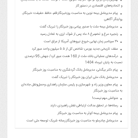
و اتحادیه‌های اقتصادی در دستور کار
پیام مدیرعامل بیمه نوین به مناسبت روزخبرنگار:قلم، حافظ حقیقت؛ خبرنگار،
روایتگر آگاهی
مدیرعامل بیمه ملت با صدور پیامی روز خبرنگار را تبریک گفت
زنجیره مرغ و تخم‌مرغ ۸ ماه پس از شوک ارزی به تعادل رسید
۳۰ سپتامبر زمان نهایی خروج نیروهای آمریکا از عراق است
سقف تاریخی جدید بورس؛ شاخص کل از ۵.۵ میلیون واحد عبور کرد
درآمدهای عملیاتی بانك ملت از 160 همت عبور كرد/ جهش 95 درصدی
نسبت به پایان تیرماه 1404
پیام دکتر بیگدلی، مدیرعامل بانک گردشگری به مناسبت روز خبرنگار
مدیرعامل بانک ملی ایران روز خبرنگار را تبریک گفت
پیام معاون وزیر راه و شهرسازی و رئیس سازمان راهداری وحمل‌ونقل جاده‌ای
به مناسبت روز خبرنگار
عنوانش مهم نیست!
رسانه‌ها در تحقق عدالت ارتباطی نقش راهبردی دارند
پیام مدیرعامل بیمه کوثر به مناسبت روز خبرنگار
مدیرعامل چادرملو به مناسبت روز خبرنگار:رسانه شریک توسعه ملی است