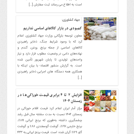
است: به اطلاع می رساند ثبت سفارش […]
جهاد کشاورزی:
کمبودی در بازار کالاهای اساسی نداریم
معاون توسعه بازرگانی وزارت جهاد کشاورزی اعلام
کرد که با وجود شرایط جنگ، ذخایر راهبردی
کالاهای اساسی از جمله برنج، روغن، گندم و
نهاده‌های دامی در وضعیت مطلوب قرار دارد و نیاز
واحدهای تولیدی تا پایان شهریور تأمین شده
است. به گزارش منشور اقتصاد- با بیان اینکه با
همکاری همه دستگاه‌ های اجرایی ذخایر راهبردی
[…]
افزایش ۲ تا ۴ برابری قیمت خوراکی‌ها در
زمستان ۱۴۰۴
مرکز آمار ایران اعلام کرد: قیمت اقلام خوراکی در
زمستان ۱۴۰۴ نسبت به مدت مشابه سال قبل رشد
چشمگیری داشته؛ به‌طوری که برنج ایرانی ۱۸۹٪،
برنج خارجی ۱۹۷٪، گوشت گوسفندی ۸۸٪ و گوشت
گاو ۱۲۹٪ گران شده است. قیمت برنج ایرانی به ۴۳۳