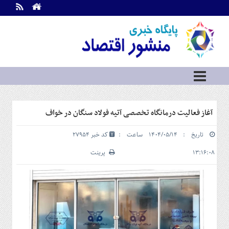
اطلاعات
تماس
تماس
با
ما
درباره
ما
سرویس
آغاز فعالیت درمانگاه تخصصی آتیه فولاد سنگان در خواف
ها
خانه
تاریخ : ۱۴۰۴/۰۵/۱۴ ساعت :
کد خبر 27954
بازار
سرمایه
۱۳:۱۶:۰۸
پرینت
و
بورس
مسکن
و
شهری
نفت،