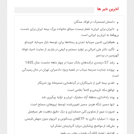
آخرین خبر ها
داستان لجستیک در فولاد سنگان
«ایران برای ایران» شعار نیست؛ میثاق خانواده بزرگ بیمه ایران برای خدمت
بی‌وقفه به ایران و ایرانی است
هم‌افزایی تامین سرمایه تمدن و رسانه‌ها برای توسعه بازار سرمایه +ویدئو
تأکید دکتر علی امرائی بر تولید مستمر و کیفی در بازدید از سایت احیاء فولاد
گهرزمین در بردسیر
رشد 57 درصدی درآمد‌های بانک سینا در چهار ماهه نخست سال 1405
پرونده جنایت مدرسه میناب در شعبه ویژه دادسرای تهران در حال رسیدگی
است
تقدیر بیمه البرز از خبرنگاران در گردهمایی صمیمانه روز خبرنگار
توافق مکه تاریخی و کاملاً دفاعی است
روند راه‌اندازی منطقه آزاد مشترک ایران و ترکیه پیگیری شد
تنها مسیر تنگه هرمز، مسیر تعیین‌شده توسط نیروهای مسلح است
ضرورت عبور از عناوین کلی حسابداری و درک دقیق ماهیت هر سرفصل
ورود ۱.۱ میلیارد دلاری به ETFهای بیت‌کوین و اتریوم بدون جهش قیمتی
علی‌اف از مواضع پزشکیان درباره آذربایجان تشکر کرد
افزایش اعتبار کالابرگ به‌زودی نهایی می‌شود