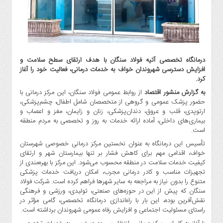
گاز
و
پتروشیمی
صنعت
و
درمانگاه تخصصی آتیه فولاد سنگان با هدف ارتقای سطح سلامت و
خودرو
افزایش دسترسی شهروندان خواف به خدمات درمانی، فعالیت خود را آغاز
استارت
کرد.
آپ
به گزارش منشور اقتصاد
از روابط عمومی فولاد سنگان، این مرکز درمانی با
و
حضور پزشک عمومی و گروهی از متخصصان شامل اطفال، چشم‌پزشکی،
فن
ارتوپدی، قلب و عروق، دندان‌پزشکی، زنان و زایمان، مغز و اعصاب و
بیماری‌های داخلی، آماده ارائه خدمات به روز و تخصصی به مردم منطقه
آوری
است.
بانک
تأسیس این درمانگاه به عنوان نخستین مرکز درمانی خصوصی شهرستان
،
خواف، اقدامی مهم برای کاهش فشار بر تنها بیمارستان شهر و ارتقای
بیمه
کیفیت خدمات سلامت در منطقه محسوب می‌شود. این مرکز با بهره‌مندی از
و
تجهیزات مناسب و کادر درمانی مجرب، امکان دریافت خدمات پزشکی
ارز
متنوع را بدون نیاز به مراجعه به سایر شهرها فراهم کرده است. شرکت فولاد
دیجیتال
سنگان که پیش از این در حوزه‌های صنعتی، تولیدی، ورزشی و فرهنگی
نقش‌آفرین بوده، این بار با راه‌اندازی درمانگاه تخصصی، گامی مؤثر در
کشاورزی
راستای مسئولیت اجتماعی و افزایش رفاه عمومی شهروندان برداشته است.
و