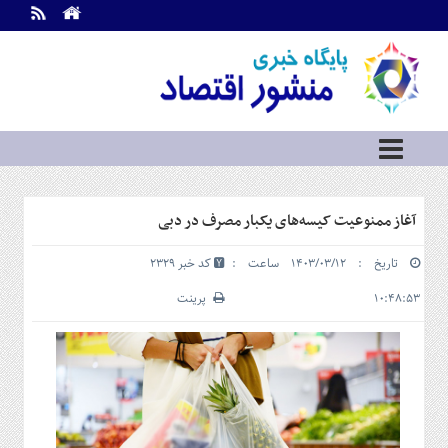
اطلاعات
تماس
تماس
با
ما
درباره
ما
سرویس
آغاز ممنوعیت کیسه‌های یکبار مصرف در دبی
ها
خانه
تاریخ : ۱۴۰۳/۰۳/۱۲ ساعت :
کد خبر 2329
بازار
سرمایه
۱۰:۴۸:۵۳
پرینت
و
بورس
مسکن
و
شهری
نفت،