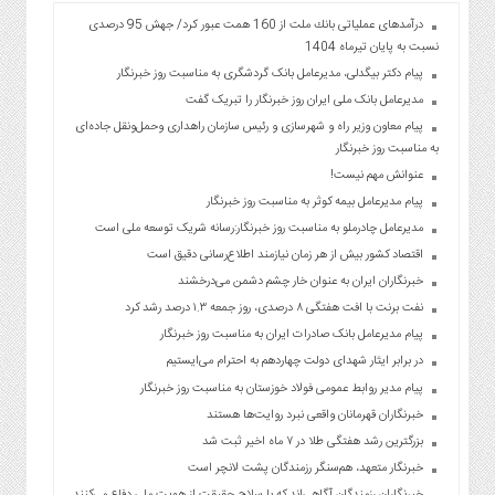
درآمدهای عملیاتی بانك ملت از 160 همت عبور كرد/ جهش 95 درصدی
نسبت به پایان تیرماه 1404
پیام دکتر بیگدلی، مدیرعامل بانک گردشگری به مناسبت روز خبرنگار
مدیرعامل بانک ملی ایران روز خبرنگار را تبریک گفت
پیام معاون وزیر راه و شهرسازی و رئیس سازمان راهداری وحمل‌ونقل جاده‌ای
به مناسبت روز خبرنگار
عنوانش مهم نیست!
پیام مدیرعامل بیمه کوثر به مناسبت روز خبرنگار
مدیرعامل چادرملو به مناسبت روز خبرنگار:رسانه شریک توسعه ملی است
اقتصاد کشور بیش از هر زمان نیازمند اطلاع‌رسانی دقیق است
خبرنگاران ایران به عنوان خار چشم دشمن می‌درخشند
نفت برنت با افت هفتگی ۸ درصدی، روز جمعه ۱.۳ درصد رشد کرد
پیام مدیرعامل بانک صادرات ایران به مناسبت روز خبرنگار
در برابر ایثار شهدای دولت چهاردهم به احترام می‌ایستیم
پیام مدیر روابط عمومی فولاد خوزستان به مناسبت روز خبرنگار
خبرنگاران قهرمانان واقعی نبرد روایت‌ها هستند
بزرگترین رشد هفتگی طلا در ۷ ماه اخیر ثبت شد
خبرنگار متعهد، هم‌سنگر رزمندگان پشت لانچر است
خبرنگاران رزمندگان آگاهی‌اند که با سلاح حقیقت از هویت ملی دفاع می‌کنند