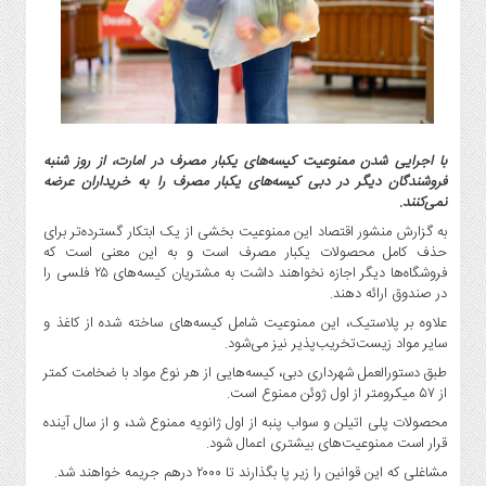
گاز
و
پتروشیمی
صنعت
و
خودرو
با اجرایی شدن ممنوعیت کیسه‌های یکبار مصرف در امارت، از روز شنبه
استارت
فروشندگان دیگر در دبی کیسه‌های یکبار مصرف را به خریداران عرضه
آپ
نمی‌کنند.
و
به گزارش منشور اقتصاد این ممنوعیت بخشی از یک ابتکار گسترده‌تر برای
فن
حذف کامل محصولات یکبار مصرف است و به این معنی است که
آوری
فروشگاه‌ها دیگر اجازه نخواهند داشت به مشتریان کیسه‌های ۲۵ فلسی را
در صندوق ارائه دهند.
بانک
،
علاوه بر پلاستیک، این ممنوعیت شامل کیسه‌های ساخته شده از کاغذ و
بیمه
سایر مواد زیست‌تخریب‌پذیر نیز می‌شود.
و
طبق دستورالعمل شهرداری دبی، کیسه‌هایی از هر نوع مواد با ضخامت کمتر
ارز
از ۵۷ میکرومتر از اول ژوئن ممنوع است.
دیجیتال
محصولات پلی اتیلن و سواب پنبه از اول ژانویه ممنوع شد، و از سال آینده
قرار است ممنوعیت‌های بیشتری اعمال شود.
کشاورزی
و
مشاغلی که این قوانین را زیر پا بگذارند تا ۲۰۰۰ درهم جریمه خواهند شد.