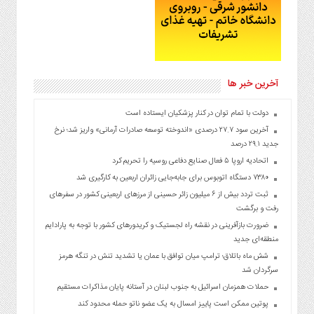
آخرین خبر ها
دولت با تمام توان در کنار پزشکیان ایستاده است
آخرین سود ۲۷.۷ درصدی «اندوخته توسعه صادرات آرمانی» واریز شد؛ نرخ
جدید ۲۹.۱ درصد
اتحادیه اروپا ۵ فعال صنایع دفاعی روسیه را تحریم کرد
۷۳۸۰ دستگاه اتوبوس برای جابه‌جایی زائران اربعین به‌ کارگیری شد
ثبت تردد بیش از ۶ میلیون زائر حسینی از مرزهای اربعینی کشور در سفرهای
رفت و برگشت
ضرورت بازآفرینی در نقشه راه لجستیک و کریدورهای کشور با توجه به پارادایم
منطقه‌ای جدید
شش ماه باتلاق؛ ترامپ میان توافق با عمان یا تشدید تنش در تنگه هرمز
سرگردان شد
حملات همزمان اسرائیل به جنوب لبنان در آستانه پایان مذاکرات مستقیم
پوتین ممکن است پاییز امسال به یک عضو ناتو حمله محدود کند