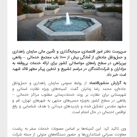
گاز
و
پتروشیمی
صنعت
و
خودرو
استارت
سرپرست دفتر امور اقتصادی، سرمایه‌گذاری و تأمین مالی سازمان راهداری
آپ
و حمل‌ونقل جاده‌ای از آمادگی بیش از ۱۱۰۰ باب مجتمع خدماتی – رفاهی
و
بین‌راهی در سطح راه‌های مواصلاتی کشور برای ارائه خدمات بی‌وقفه به
فن
عزاداران و شرکت‌کنندگان در مراسم تشییع و تدفین پیکر مطهر قائد شهید
آوری
امت خبر داد.
به گزارش منشوراقتصاد
از روابط عمومی سازمان راهداری و حمل‌ونقل
بانک
جاده‌ای، محمد رضا زمانیان گفت: کمیته‌های ویژه نظارت استانی و
،
شهرستانی برای نظارت بر روند خدمات‌رسانی مطلوب مراکز خدماتی –
بیمه
رفاهی در سطح کشور به‌ویژه مسیرهای منتهی به شهرهای تهران، قم و
و
مشهد مقدس تشکیل شده و بازدیدهای میدانی با هدف شناسایی و رفع
ارز
نواقص احتمالی در حال انجام است.
دیجیتال
کشاورزی
وی تاکید کرد: این کمیته‌ها بر اساس مصوبات خدمات سفر به ریاست
و
معاونت عمرانی استانداری‌ها و حضور دستگاه‌های متولی از جمله شرکت