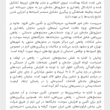
صنایع
ملی نفت، شبکه بهداشت، نیروی انتظامی و سایر نهادهای ذی‌ربط تشکیل
غذایی
شده‌ و ادارات‌کل راهداری و حمل‌ونقل جاده‌ای نیز به عنوان دبیرخانه این
کمیته، وظیفه هماهنگی و پیگیری تشکیل مستمر کمیته‌ها و اجرایی شدن
سیاسی
نتایج بازدیدها را بر عهده دارند.
و
سرپرست دفتر امور اقتصادی، سرمایه‌گذاری و تأمین مالی افزود: علاوه بر
بین
کمیته‌های ویژه نظارت استانی، تیم‌های بازرسی سازمان راهداری و
الملل
حمل‌ونقل جاده‌ای نیز از روند خدمات‌دهی مجتمع‌های خدماتی – رفاهی
بین‌راهی شامل امکانات بهداشتی، نمازخانه‌ها، جایگاه‌های عرضه سوخت و
نگاه
سایر امکانات رفاهی این مراکز به‌ویژه در محورهای منتهی به شهرهای
روز
تهران، قم و مشهد بازدید می‌کنند و مکاتبات و پیگیری‌های لازم در خصوص
گوناگون
رفع کمبودها و نواقص احتمالی از طریق نهادهای ذیربط صورت گرفته است.
زمانیان با اشاره به نقش مجتمع‌های خدماتی – رفاهی در توقف و
استراحت کوتاه کاربران جاده‌ای و کاهش تصادفات ناشی از خستگی و
خواب‌آلودگی رانندگان، اظهار کرد: با توجه به افزایش چشمگیر ترددهای
جاده‌ای در بازه زمانی ۱۲ تا ۲۰ تیرماه و حضور عزادارانی از جای جای کشور
در مراسم تشییع و تدفین پیکر مطهر قائد شهید امت، سازمان راهداری و
حمل‌ونقل جاده‌ای اقدامات گسترده‌ای را در راستای ارتقاء کیفیت
خدمات‌رسانی در مسیرهای پرتردد آغاز کرده است.
وی با اشاره به برنامه‌ریزی‌ها در خصوص تأمین سوخت و آب مصرفی
مجتمع‌های خدماتی – رفاهی بین‌راهی، ادامه داد: همچنین پیگیری‌های
لازم برای تأمین و افزایش سوخت جایگاه‌ها در این ایام از طریق شرکت
ملی پخش فرآورده‌های نفتی ایران صورت گرفته و پیش‌بینی ذخیره‌سازی