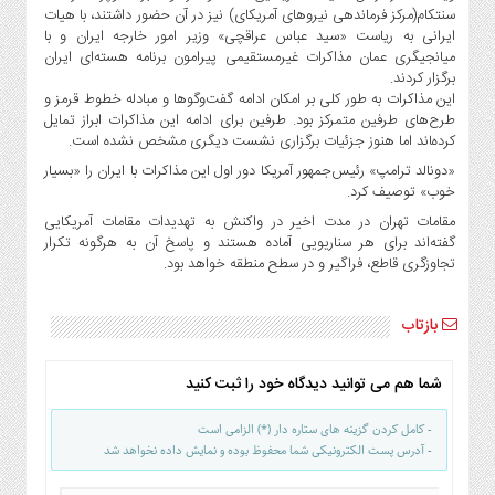
صنایع
سنتکام(مرکز فرماندهی نیروهای آمریکای) نیز در آن حضور داشتند، با هیات
غذایی
ایرانی به ریاست «سید عباس عراقچی» وزیر امور خارجه ایران و با
میانجیگری عمان مذاکرات غیرمستقیمی پیرامون برنامه هسته‌ای ایران
سیاسی
برگزار کردند.
و
این مذاکرات به طور کلی بر امکان ادامه گفت‌وگوها و مبادله خطوط قرمز و
بین
طرح‌های طرفین متمرکز بود. طرفین برای ادامه این مذاکرات ابراز تمایل
الملل
کرده‌‍اند اما هنوز جزئیات برگزاری نشست دیگری مشخص نشده است.
نگاه
«دونالد ترامپ» رئیس‌جمهور آمریکا دور اول این مذاکرات با ایران را «بسیار
خوب» توصیف کرد.
روز
مقامات تهران در مدت اخیر در واکنش به تهدیدات مقامات آمریکایی
گوناگون
گفته‌اند برای هر سناریویی آماده هستند و پاسخ آن به هرگونه تکرار
تجاوزگری قاطع، فراگیر و در سطح منطقه خواهد بود.
بازتاب
شما هم می توانید دیدگاه خود را ثبت کنید
- کامل کردن گزینه های ستاره دار (*) الزامی است
- آدرس پست الکترونیکی شما محفوظ بوده و نمایش داده نخواهد شد