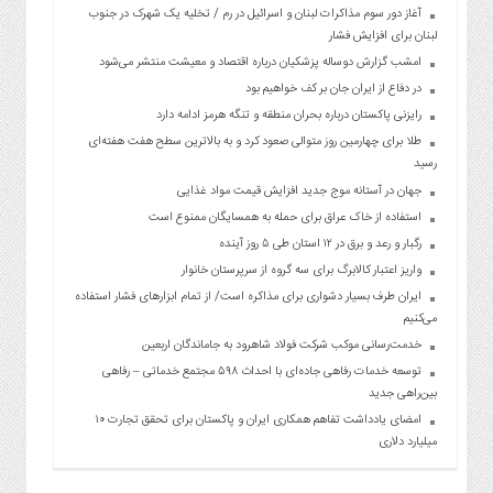
آغاز دور سوم مذاکرات لبنان و اسرائیل در رم / تخلیه یک شهرک در جنوب
لبنان برای افزایش فشار
امشب گزارش دوساله پزشکیان درباره اقتصاد و معیشت منتشر می‌شود
در دفاع از ایران جان بر کف خواهیم بود
رایزنی پاکستان درباره بحران منطقه و تنگه هرمز ادامه دارد
طلا برای چهارمین روز متوالی صعود کرد و به بالاترین سطح هفت هفته‌ای
رسید
جهان در آستانه موج جدید افزایش قیمت مواد غذایی
استفاده از خاک عراق برای حمله به همسایگان ممنوع است
رگبار و رعد و برق در ۱۲ استان طی ۵ روز آینده
واریز اعتبار کالابرگ برای سه گروه از سرپرستان خانوار
ایران طرف بسیار دشواری برای مذاکره است/ از تمام ابزارهای فشار استفاده
می‌کنیم
خدمت‌رسانی موکب شرکت فولاد شاهرود به جاماندگان اربعین
توسعه خدمات رفاهی جاده‌ای با احداث ۵۹۸ مجتمع خدماتی – رفاهی
بین‌راهی جدید
امضای یادداشت تفاهم همکاری ایران و پاکستان برای تحقق تجارت ۱۰
میلیارد دلاری