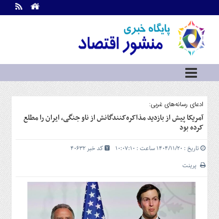
اطلاعات
تماس
تماس
با
ما
درباره
ما
سرویس
ادعای رسانه‌های غربی:
ها
خانه
آمریکا پیش از بازدید مذاکره‌کنندگانش از ناو جنگی، ایران را مطلع
کرده بود
بازار
سرمایه
تاریخ : ۱۴۰۴/۱۱/۲۰ ساعت : ۱۰:۰۷:۱۰
کد خبر 40632
و
بورس
پرینت
مسکن
و
شهری
نفت،