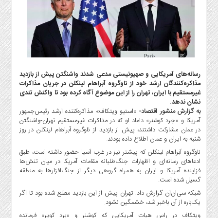
گاز
و
پتروشیمی
صنعت
و
خودرو
رسانه‌های آمریکایی و صهیونیستی مدعی شدند واشنگتن پیش از بازدید
استارت
مذاکره‌کنندگان ارشد خود از ناوگروه آبراهام لینکلن در جریان مذاکرات
آپ
غیرمستقیم با ایران، تهران را از این موضوع آگاه کرده بود تا واکنش تندی
و
نشان ندهد.
فن
به گزارش منشور اقتصاد-
«استیو ویتکاف» مذاکره‌کننده ارشد رئیس‌جمهور
آوری
آمریکا و «جرد کوشنر» داماد او که در مذاکرات غیرمستقیم تهران-واشنگتن
در عمان مشارکت داشتند، پیش از بازدید از ناوگروه آبراهام لینکلن در روز
بانک
شنبه به ایران و عمان اطلاع داده بودند.
،
ناوگروه آبراهام لینکلن که پیشتر نیز در غرب آسیا حضور داشته است، طبق
بیمه
ادعاهای رسانه‌ای و اظهارات جنگ‌طلبانه مقامات آمریکا در میان تنش‌ها
و
فزاینده آمریکا و ایران به همراه گروهی دیگر از جنگ‌افزارها به منطقه
ارز
گسیل شده است.
دیجیتال
شبکه سی‌ان‌ان گزارش داد: تهران پیش از این بازدید مطلع شده بود تا اگر
کشاورزی
یک‌باره از آن باخبر شد، خشمگین نشود.
و
ویتکاف در راس هیات آمریکایی که کوشنر و «برد کوپر» فرمانده