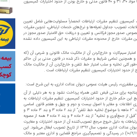
دیوان عدالت ادارای، مغایرت با اصول ۲۲ و ۴۷ قانون اساسی، مغایرت با مواد ۳۰، ۳۱ و ۴۰ قانون مدنی و خارج بودن از حدود اختیارات کمیسیون
کمیسیون تنظیم مقررات ارتباطات انحصاراً مسئولیت‌هایی شامل تعیین
عات، تصویب جداول تعرفه‌ها و نرخ‌های خدمات ارتباطی، تدوین مقررات
خصوص صدور مجوز فرکانس و تعیین و دریافت حق الامتیاز صدور مجوز در
دوین مقررات خارج از محدوده مقررات ارتباطی به این کمیسیون داده نشده
 امتیاز سیم‌کارت و خارج‌کردن آن از مالکیت مالک قانونی و شرعی آن (که
و همچنین تمامی شرایط و مقررات ذکر شده در قانون مدنی بر آن حاکم
ه‌طور کلی تخلیه و سلب امتیاز خط تلفن و خارج‌کردن آن از مالکیت مالک
از حدود اختیارات کمیسیون تنظیم مقررات ارتباطات است .
لی مظفری»، رئیس هیئت عمومی دیوان عدالت اداری، به این شرح است:
نانچه برای مدتی قبض تلفن همراه پرداخت نشود و به هر دلیلی از آن
ضع این حکم خارج از حدود اختیارات کمیسیون تنظیم مقررات ارتباطات به
باطات و فناوری اطلاعات و مغایر با اصول بیست و دوم و چهل و هفتم قانون اساسی
جمهوری اسلامی ایران و مواد ۳۰ ،۳۱ و۴۰ قانون مدنی است، لذا عبارت “۶ ماهه با موضوع تخلیه خط تلفن” از بند ۲ ماده ۳ و بند ۳ ماده ۳ و
تبصره‌های ۱ و ۲ و ۳ ذیل آن و بند ۴ ماده ۳ و بند ۵ ماده ۴ و عبارت “قبل از جمع‌آوری و تخلیه” از بند ۶ ماده ۴ و بند ۷ ماده ۴ همه از مصوبه
۱۳۹ کمیسیون تنظیم مقررات ارتباطات به دلیل خروج مرجع تصویب‌کننده آن از حدود اختیارات و مغایرت
مقررات مزبور با قانون، مستند به بند ۱ ماده ۱۲ و مواد ۱۳ و ۸۸ قانون دیوان عدالت اداری مصوب سال ۱۳۹۲ از تاریخ تصویب ابطال می‌شود. این
رأی براساس ماده ۹۳ قانون دیوان عدالت اداری (اصلاحی مصوب ۱۰/۲/۱۴۰۲) در رسیدگی و تصمیم‌گیری مراجع قضایی و اداری معتبر و مالک