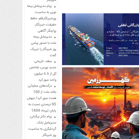
خبرنگار
پیام مدیرعامل بیمه
نوین به مناسبت
روزخبرنگار:قلم، حافظ
حقیقت؛ خبرنگار،
روایتگر آگاهی
مدیرعامل بیمه
ملت با صدور پیامی
روز خبرنگار را تبریک
گفت
سقف تاریخی
جدید بورس؛ شاخص
کل از ۵.۵ میلیون
واحد عبور کرد
درآمدهای عملیاتی
بانك ملت از 160
همت عبور كرد/ جهش
95 درصدی نسبت به
پایان تیرماه 1404
پیام دکتر بیگدلی،
مدیرعامل بانک
گردشگری به مناسبت
روز خبرنگار