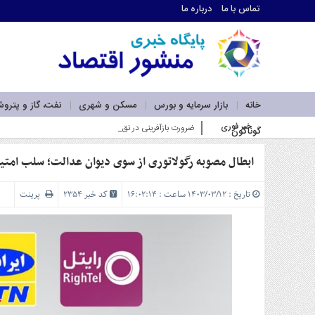
تماس با ما
درباره ما
اطلاعات
تماس
تماس
با
ما
خانه
بازار سرمایه و بورس
مسکن و شهری
نفت، گاز و پترو
درباره
خبر فوری
ضرورت بازآفرینی در نقشه راه لجستیک و کریدورهای کشور با ت
گوناگون
ما
سرویس
ها
ابطال مصوبه رگولاتوری از سوی دیوان عدالت؛ سلب امت
خانه
بازار
تاریخ : ۱۴۰۳/۰۳/۱۲ ساعت : ۱۶:۰۲:۱۴
کد خبر 2354
پرینت
سرمایه
و
بورس
مسکن
و
شهری
نفت،