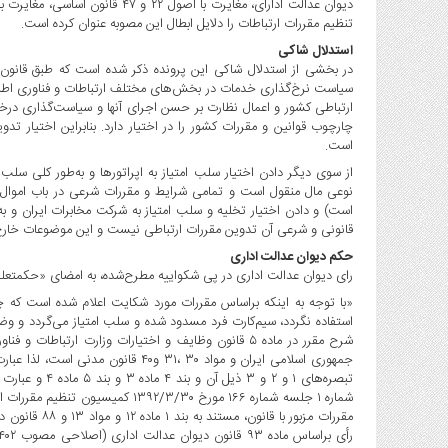
صنایع
تنظیم مقررات ارتباطات را دلایل ابطال این مصوبه عنوان کرده است.
غذایی
استدلال شاکی
سیاسی
در بخشی از استدلال شاکی این پرونده ذکر شده است که طبق قانون، 
و
سیاست نرخ‌گذاری خدمات در بخش‌های مختلف ارتباطات و فناوری اطلا
بین
ارتباطی کشور و اعمال نظارت بر حسن اجرای آنها و سیاست‌گذاری در
الملل
چارچوب قوانین و مقررات کشور را در اختیار دارد. بنابراین اختیار ت
است.
نگاه
از سوی دیگر دادن اختیار سلب امتیاز به اپراتورها و به‌طور کلی سلب
روز
نوعی مال منقول است و تمامی شرایط و مقررات شرعی در باب اموال 
گوناگون
است) و دادن اختیار تخلیه و سلب امتیاز به شرکت مخابرات ایران و ب
قانونی و شرعی آن تدوین مقررات ارتباطی نیست و این موضوعات خارج 
حکم دیوان عدالت اداری
رای دیوان عدالت اداری در پی شکواییه مطرح‌شده، به امضای «حکمتع
«با توجه به اینکه براساس مقررات مورد شکایت اعلام شده است که چ
استفاده نگردد، سیم‌کارت فرد مسدود شده و سلب امتیاز می‌گردد و و
شرح مقرر در ماده ۵ قانون وظایف و اختیارات وزارت ارت
شماره ۱ جلسه شماره ۱۶۶ مورخ ۲/۳/۳۰