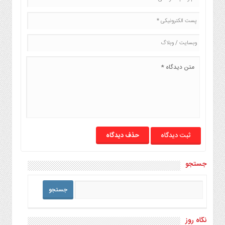
صنایع
غذایی
سیاسی
و
بین
الملل
نگاه
روز
گوناگون
حذف دیدگاه
جستجو
نگاه روز