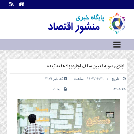
اطلاعات
تماس
تماس
با
ما
درباره
ما
سرویس
ابلاغ مصوبه تعیین سقف اجاره‌بها؛ هفته آینده
ها
خانه
تاریخ : ۱۴۰۳/۰۳/۳۱ ساعت :
کد خبر 3171
بازار
سرمایه
۱۲:۰۵:۲۵
پرینت
و
بورس
مسکن
و
شهری
نفت،