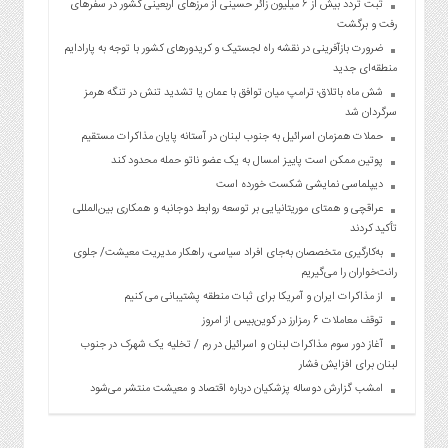
ثبت تردد بیش از ۶ میلیون زائر حسینی از مرزهای اربعینی کشور در سفرهای
رفت و برگشت
ضرورت بازآفرینی در نقشه راه لجستیک و کریدورهای کشور با توجه به پارادایم
منطقه‌ای جدید
شش ماه باتلاق؛ ترامپ میان توافق با عمان یا تشدید تنش در تنگه هرمز
سرگردان شد
حملات همزمان اسرائیل به جنوب لبنان در آستانه پایان مذاکرات مستقیم
پوتین ممکن است پاییز امسال به یک عضو ناتو حمله محدود کند
دیپلماسی نمایشی شکست خورده است
عراقچی و همتای موریتانیایی بر توسعه روابط دوجانبه و همکاری بین‌المللی
تأکید کردند
به‌کارگیری متخصصان به‌جای افراد سیاسی، راهکار مدیریت معیشت/ جلوی
رانت‌خواران را می‌گیریم
از مذاکرات ایران و آمریکا برای ثبات منطقه پشتیبانی می کنیم
توقف معاملات ۶ رمزارز در کوین‌بیس از امروز
آغاز دور سوم مذاکرات لبنان و اسرائیل در رم / تخلیه یک شهرک در جنوب
لبنان برای افزایش فشار
امشب گزارش دوساله پزشکیان درباره اقتصاد و معیشت منتشر می‌شود