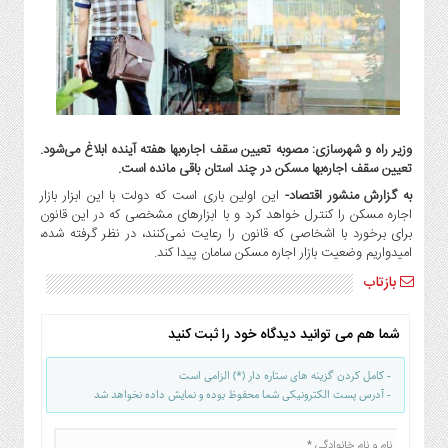
گاز
و
پتروشیمی
صنعت
و
خودرو
وزیر راه و شهرسازی: مصوبه تعیین سقف اجاره‌بها هفته آینده ابلاغ می‌شود‌.
استارت
تعیین سقف اجاره‌بها مسکن در چند استان باقی مانده است.
آپ
به گزارش منشور اقتصاد-
این اولین باری است که دولت با این ابزار بازار
و
اجاره مسکن را کنترل خواهد کرد و با ابزارهای مشخصی که در این قانون
فن
برای برخورد با اشخاصی که قانون را رعایت نمی‌کنند، در نظر گرفته شده،
آوری
امیدواریم وضعیت بازار اجاره مسکن سامان پیدا کند.
بانک
بازتاب
،
بیمه
شما هم می توانید دیدگاه خود را ثبت کنید
و
ارز
- کامل کردن گزینه های ستاره دار (*) الزامی است
دیجیتال
- آدرس پست الکترونیکی شما محفوظ بوده و نمایش داده نخواهد شد
کشاورزی
و