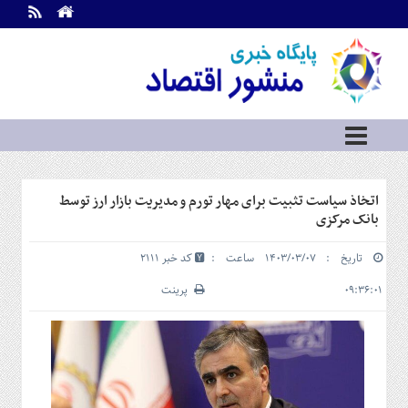
اطلاعات
تماس
تماس
با
ما
درباره
ما
سرویس
اتخاذ سیاست تثبیت برای مهار تورم و مدیریت بازار ارز توسط
ها
خانه
بانک مرکزی
بازار
تاریخ : ۱۴۰۳/۰۳/۰۷ ساعت :
کد خبر 2111
سرمایه
و
۰۹:۳۶:۰۱
پرینت
بورس
مسکن
و
شهری
نفت،