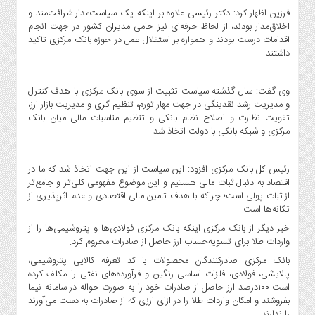
صنایع
فرزین اظهار کرد: دکتر رئیسی علاوه بر اینکه یک سیاست‌مدار شرافت‌مند و
غذایی
اخلاق‌مدار بودند، از لحاظ حرفه‌ای نیز حامی مدیران کشور در جهت انجام
اقدامات درست بودند و همواره بر استقلال عمل در حوزه بانک مرکزی تاکید
سیاسی
داشتند.
و
بین
الملل
وی گفت: سال گذشته سیاست تثبیت از سوی بانک مرکزی با هدف کنترل
و مدیریت رشد نقدینگی در جهت مهار تورم، تنظیم گری و مدیریت بازار ارز،
نگاه
تقویت نظارت و اصلاح نظام بانکی و تنظیم مناسبات مالی میان بانک
روز
مرکزی و شبکه بانکی با دولت اتخاذ شد.
گوناگون
رئیس کل بانک مرکزی افزود: این سیاست از این جهت اتخاذ شد که ما در
اقتصاد به دنبال ثبات مالی هستیم و این موضوع مفهومی کلی‌تر و جامع‌تر
از ثبات پولی است؛ چراکه با هدف تامین مالی اقتصادی و عدم اثرپذیری از
تکانه‌ها است.
خبر دیگر از بانک مرکزی اینکه بانک مرکزی فولادی‌ها و پتروشیمی‌ها را از
واردات طلا برای تسویه‌حساب ارز حاصل از صادرات محروم کرد.
بانک مرکزی صادرکنندگان محصولات با کد تعرفه کالایی پتروشیمی،
پالایشی، فولادی، فلزات اساسی رنگین و فرآورده‌های نفتی را مکلف کرده
است ۱۰۰درصد ارز حاصل از صادرات خود را به صورت حواله در سامانه نیما
بفروشند و امکان واردات طلا را در ازای ارزی که از صادرات به دست می‌آورند
را ندارند.