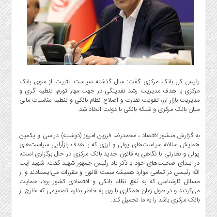
گاز
و
پتروشیمی
صنعت
و
خودرو
استارت
رئیس کل بانک مرکزی گفت: سال گذشته سیاست تثبیت از سوی بانک
آپ
مرکزی با هدف مدیریت رشد نقدینگی در جهت مهار تورم، تنظیم گری و
و
مدیریت بازار ارز، تقویت نظارت و اصلاح نظام بانکی و تنظیم مناسبات مالی
فن
میان بانک مرکزی و شبکه بانکی با دولت اتخاذ شد.
آوری
بانک
به گزارش منشور اقتصاد ، محمدرضا فرزین امروز (دوشنبه) در سی و یکمین
،
همایش سالانه سیاست‌های پولی و ارزی که با هدف بازآرایی سیاست‌های
بیمه
پولی و نظارتی با نگاهی به قانون جدید بانک مرکزی در حال برگزاری است،
در ابتدای صحبت‌های خود با ذکر یاد رئیس جمهور شهید گفت: شهید آیت
و
الله رئیسی در تمامی موارد همیشه سمت قانون و مقررات می‌ایستادند و از
ارز
مسائل کارشناسی که به نفع نظام بانکی و اقتصادی کشور بود، حمایت
دیجیتال
می‌کردند و در طول زمان همکاری با وی به خاطر ندارم تصمیمی که خارج از
کشاورزی
بانک مرکزی باشد را به ما تحمیل کند.
و