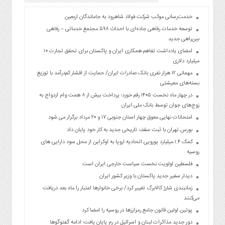
خدمت‌رسانی موکب شرکت فولاد شاهرود به جاماندگان اربعین
توسعه خدمات رفاهی جاده‌ای با احداث ۵۹۸ مجتمع خدماتی – رفاهی
بین‌راهی جدید
امضای یادداشت تفاهم همکاری ایران و پاکستان برای تحقق تجارت ۱۰
میلیارد دلاری
مهمانی ۱۲ هزار نفری بانک صادرات ایران/ حمایت از اقشار کم‌درآمد با توزیع
بسته‌های معیشتی
در چهار ماه نخست ۱۴۰۵ رقم خورد؛ پرداخت بیش از ۸ همت وام ازدواج به
زوج‌های جوان توسط بانک ملی ایران
امتحانات نهایی معوق چهار استان جنوبی ۱۷ و ۲۰ مرداد برگزار می شود
بورس تهران با ثبت سقف تاریخی جدید به کار خود پایان داد
کمک ۱.۴ میلیارد یورویی اتحادیه اروپا به اوکراین از محل سود دارایی های
روسیه
فلسطین اولویت نخست سیاست خارجی ایران است
دیدار سفیر جدید پاکستان با وزیر کشور ایران
زمانبندی شارژ کالابرگ تغییر کرد/ برخی خانوارها اعتبار را ماه بعد دریافت
می‌کنند
پوتین اولین قانون جامع رمزارزها در روسیه را امضا کرد
دور جدید مذاکرات لبنان و اسرائیل در رم پایان یافت؛ ادامه گفتوگوها