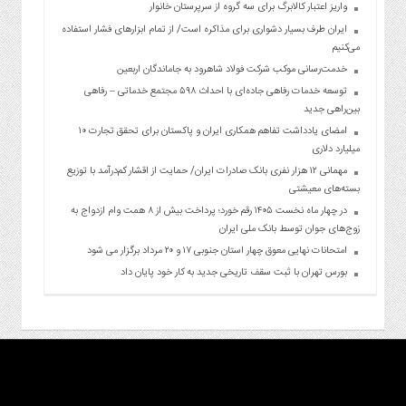
واریز اعتبار کالابرگ برای سه گروه از سرپرستان خانوار
ایران طرف بسیار دشواری برای مذاکره است/ از تمام ابزارهای فشار استفاده
می‌کنیم
خدمت‌رسانی موکب شرکت فولاد شاهرود به جاماندگان اربعین
توسعه خدمات رفاهی جاده‌ای با احداث ۵۹۸ مجتمع خدماتی – رفاهی
بین‌راهی جدید
امضای یادداشت تفاهم همکاری ایران و پاکستان برای تحقق تجارت ۱۰
میلیارد دلاری
مهمانی ۱۲ هزار نفری بانک صادرات ایران/ حمایت از اقشار کم‌درآمد با توزیع
بسته‌های معیشتی
در چهار ماه نخست ۱۴۰۵ رقم خورد؛ پرداخت بیش از ۸ همت وام ازدواج به
زوج‌های جوان توسط بانک ملی ایران
امتحانات نهایی معوق چهار استان جنوبی ۱۷ و ۲۰ مرداد برگزار می شود
بورس تهران با ثبت سقف تاریخی جدید به کار خود پایان داد