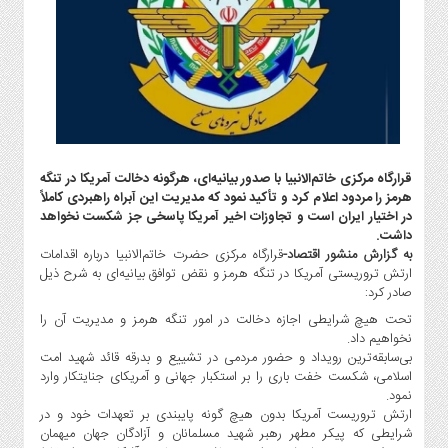
گاز
و
پتروشیمی
صنعت
و
خودرو
استارت
آپ
قرارگاه مرکزی خاتم‌الانبیا با صدور بیانیه‌ای، هرگونه دخالت آمریکا در تنگه
هرمز را مردود اعلام کرد و تأکید نمود که مدیریت این آبراه راهبردی کاملاً
و
در اختیار ایران است و تجاوزات اخیر آمریکا پاسخی جز شکست نخواهد
فن
داشت.
آوری
به گزارش منشور اقتصاد-
قرارگاه مرکزی حضرت خاتم‌الانبیا درباره اقدامات
بانک
ارتش تروریستی آمریکا در تنگه هرمز و نقض توافق بیانیه‌ای به شرح ذیل
صادر کرد:
،
بیمه
تحت هیچ شرایطی اجازه دخالت در امور تنگه هرمز و مدیریت آن را
و
نخواهیم داد.
بی‌سابقه‌ترین رویداد و حضور مردمی در تشییع و بدرقه قائد شهید امت
ارز
اسلامی، شکست خفت باری را بر استکبار جهانی و آمریکای جنایتکار وارد
دیجیتال
نمود.
کشاورزی
ارتش تروریست آمریکا بدون هیچ گونه پایبندی بر تعهدات خود و در
و
شرایطی که پیکر مطهر رهبر شهید مسلمانان و آزادگان جهان میهمان