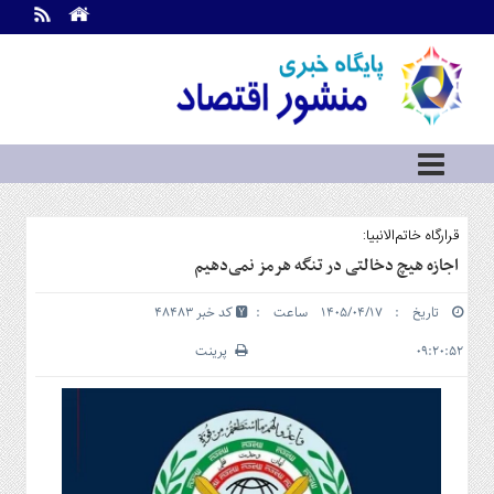
اطلاعات
تماس
تماس
با
ما
درباره
ما
سرویس
قرارگاه خاتم‌الانبیا:
ها
خانه
اجازه هیچ دخالتی در تنگه هرمز نمی‌دهیم
بازار
تاریخ : ۱۴۰۵/۰۴/۱۷ ساعت :
کد خبر 48483
سرمایه
و
۰۹:۲۰:۵۲
پرینت
بورس
مسکن
و
شهری
نفت،