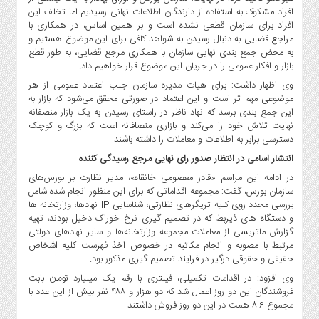
افراد مشکوک به استفاده از دارندگان اطلاعات نهانی رسیدیم اما تخلف این
افراد برای سازمان قطعی نشده است و بر همین اساس، در همکاری با
مراجع قضایی به دنبال رسیدن به شواهد کافی برای این موضوع هستیم و
به محض جمع بندی نهایی سازمان با همکاری مرجع قضایی، به طور قطع
بازار و افکار عمومی را در جریان این موضوع قرار خواهیم داد.
وی اظهار داشت: برای هیات مدیره سازمان جلب اعتماد عمومی از هر
موضوعی مهم تر است و این اعتماد در صورتی محقق می‌شود که بازار به
این جمع بندی برسد که نهاد ناظر در راستای رسیدن به یک بازار منصفانه
نهایت تلاش خود را می‌کند و بازاری منصافانه است که بزرگ و کوچک
دسترسی برابر به اطلاعات و معاملات را داشته باشند.
انتشار اسامی در انتظار صدور رای نهایی مرجع رسیدگی کننده
در ادامه این مراسم «قادر معصومی خانقاه»، مدیر نظارت بر بورس‌های
سازمان بورس، گفت: مجموعه اقداماتی که برای این منظور انجام شده شامل
بررسی مجدد روی کلیه تریگرهای نظارتی، شناسایی IP نهادها، وزارتخانه ها
و دستگاه های ذیربط که در تصمیم گیری نرخ خوراک دخیل بودند، تهیه
گزارش ماتریسی از معاملات مجموعه وزارتخانه‌ها و سایر نهادهای دولتی
مرتبط با مصوبه و انجام مکاتبه در خصوص اخذ فهرست کلیه اشخاص
حقیقی و حقوقی درگیر در فرایند تصمیم گیری مذکور بود.
وی افزود: در اقدامات تکمیلی، فیلتری با رقم یک میلیارد تومان بابت
فروشندگان این دو روز اعمال شد که دو هزار و ۴۸۸ نفر بیش از این عدد با
مجموع ۸.۶ همت در این دو روز فروش داشتند.