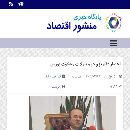
اطلاعات
تماس
تماس
با
ما
درباره
ما
سرویس
احضار ۴۰ متهم در معاملات مشکوک بورس
ها
خانه
تاریخ : ۱۴۰۳/۰۲/۱۸ ساعت :
کد خبر 1180
بازار
سرمایه
۰۳:۱۸:۰۲
پرینت
و
بورس
مسکن
و
شهری
نفت،