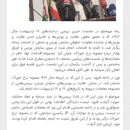
گاز
و
پتروشیمی
صنعت
و
رضا عیوضلو، در نشست خبری بررسی «رخدادهای ۱۷ اردیبهشت سال
خودرو
۱۴۰۲» که با حضور معاون نظارت بر بورس‌ها و ناشران، مدیر نظارت بر
بورس‌ها و نماینده معاونت حقوقی سازمان بورس و جمعی از اصحاب رسانه
استارت
برگزار شد، با اشاره به اقدامات انجام شده از سوی سازمان بورس و اوراق
آپ
بهادار درباره مصوبه نرخ خوراک، عنوان کرد: مجموعه اقدامات نهاد ناظر در
و
مصاحبه‌ها و نشست‌های پیشین مختلف تا حدودی مطرح شده اما به طور
فن
مشخص و پس از گذشت یکسال، در این نشست خبری قضیه فوق برای
اهالی بازار سرمایه به طور کامل شفاف می‌شود.
آوری
وی در ادامه افزود: پس از این که در تیرماه سال ۱۴۰۲ مصوبه نرخ خوراک
بانک
منتشر شد، در بخش نظارت بر بورس‌های سازمان بورس، بررسی‌هایی از
،
مجموعه معاملات مربوط به تاریخ‌های ۱۷ و ۱۸ اردیبهشت ماه انجام شد.
بیمه
عیوضلو با بیان این که در ابتدا بررسی‌ها در چند مرحله و ابعاد مختلف
و
صورت گرفت، افزود: لیست دارندگان اطلاعات نهانی در طول این بازه زمانی
ارز
جمع‌آوری شد و در ادامه نخستین اقدام این بود که معاملات اشخاص حاضر
دیجیتال
در لیست بررسی و به موازات آن، IP یکسری مراجعی که در مصوبه نرخ
خوراک درگیر بودند و از این طریق نسبت به انجام معامله اقدام کرده بودند،
کشاورزی
مورد ارزیابی قرار گرفت.
و