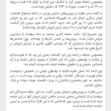
معصومی خانقاه عنوان کرد: با تفکیک این اعداد و ارقام، ۲.۵ همت مربوط
به ۲۶۰ کد و ۶ همت مربوط به ۲۲۲۸ کد حقیقی بوده است.
به گفته مدیر نظارت بر بورس‌های سازمان بورس؛ در ادامه مجموع اقدامات،
فیلتر دیگری اعمال شد به طوری‌که اشخاصی که در این دو روز فروش
داشتند ولی ۱۰ روز کاری بعد خرید انجام دادند مورد بررسی قرار گرفتند.
(البته خرید آنها کمتر از ۸۰ درصد ارزش فروش آنها باید بوده باشد).
وی تصریح کرد: دامنه جامعه آماری محدود و ۵۰۰ سهامدار با بیشترین
فروش فیلتر شدند. بررسی‌ها بر اساس آمارها و نوسانات روی شاخص‌ها
منتج به تعداد محدودی کد که براساس الگوی رفتاری و نزدیکی فروش در
تاریخ های یاد شده بود، شد.
معصومی خانقاه در ادامه بیان کرد: اقدامات بعدی این بود که ۱۶ فقره مذاکره
و مکاتبه با نهادهای دولتی که ظن اطلاع از مصوبه مذکور داشته و با کد
اشخاص حقیقی و یا حقوقی معامله انجام داده بودند، انجام شد.
وی ادامه داد: شش فقره مکاتبه با نهادهای دولتی در خصوص درخواست
اعلام فهرست دارندگان اطلاعات نهانی و سایر موضوعات بوده است. در این
مکاتبات به طور مشخص، مکاتباتی با وزارت اقتصاد، هیات دولت و بانک
مرکزی داشتیم.
مدیر نظارت بر بورس‌های سازمان بورس گفت: به دلیل حفظ محرمانگی نام
سهامدار و کد شناسایی مخفی شده و خالص ارزش فروش آنها در این جلسه
ارایه شده است و بررسی روی اشخاصی که با این افراد ارتباط سببی و نسبی
داشتند انجام شده است.