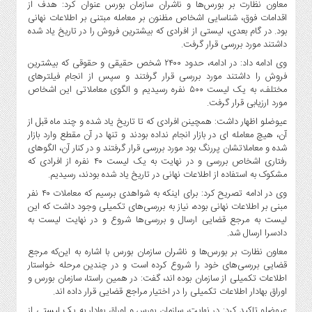
صنایع
معاون نظارت بر بورس‌ها و ناشران سازمان بورس عنوان کرد: هدف از
اقدامات فوق، شناسایی اشخاص مظنون بر معامله مبتنی بر اطلاعات نهانی
غذایی
بود. در گام بعدی، لیستی از افرادی که بیشترین فروش را در تاریخ یاد شده
سیاسی
داشتند مورد بررسی قرار گرفت.
و
وی ادامه داد: در ادامه، حدود ۲۴۰۰ شخص حقیقی و حقوقی که بیشترین
بین
فروش را داشتند مورد بررسی قرار گرفتند و سپس از انجام فیلترهای
الملل
مختلف، به یک لیست ۵۰۰ نفره رسیدیم و الگوی معاملاتی این اشخاص
مورد ارزیابی قرار گرفت.
نگاه
روز
عیوضلو اظهار داشت: همچینن افرادی که تا تاریخ یاد شده و چند ماه قبل از
آن، هیچ معامله ای در بازار انجام نداده بودند و تنها در آن مقطع وارد بازار
گوناگون
شده و معاملاتشان پررنگ بود مورد بررسی قرار گرفتند و در کنار آن، الگوهای
رفتاری اشخاص بررسی و در نهایت به یک لیست ۴۰ نفره از افرادی که
مشکوک به استفاده از اطلاعات نهانی در تاریخ یاد شده بودند، رسیدیم.
وی در ادامه تصریح کرد: برای اینکه به شواهدی برسیم که معاملات ۴۰ نفر
مبنی بر اطلاعات نهانی بوده، نیاز به بررسی‌های تکمیلی وجود داشت که این
لیست به مرجع قضایی ارسال و بررسی‌ها شروع و در نهایت لیست به
دادسرا ارسال شد.
معاون نظارت بر بورس‌ها و ناشران سازمان بورس با اشاره به این‌که مرجع
قضایی بررسی‌های خود را شروع کرده است و در چندین مرحله خواستار
اطلاعات تکمیلی از سازمان بوده اند، گفت: در همین راستا، سازمان بورس و
اوراق بهادار اطلاعات تکمیلی را در اختیار مراجع قضایی قرار داده اند.
عیوضلو تاکید کرد: در نهایت، سازمان بورس و اوراق بهادار به یک لیستی از