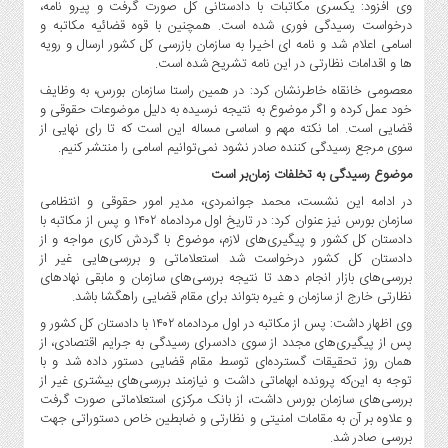
وی افزود: یکسری مکاتبات با دادستانی کل صورت گرفت و پیرو نامه،
درخواست رسیدگی فوری شده است. همچنین با قوه قضائیه مکاتبه و
اسامی اعلام شد و نامه ای اخیرا به سازمان بازرسی کل کشور ارسال و رویه
ها و اقدامات نظارتی در این نامه تشریح شده است.
معصومی خانقاه خاطرنشان کرد: در همین راستا سازمان بورس، به وظایف
خود عمل کرده و اگر موضوع به نتیجه نرسیده به دلیل موضوعات حقوقی و
قضایی است. اما نکته مهم و اساسی مساله این است که تا رای نهایی از
سوی مرجع رسیدگی کننده صادر نشود نمی‌توانیم اسامی را منتشر کنیم.
موضوع رسیدگی به تخلفات زمان‌بر است
در ادامه این نشست، محمد جوانمردی، مدیر امور حقوقی و انتظامی
سازمان بورس نیز عنوان کرد: در تاریخ اول مردادماه ۱۴۰۲ و پس از مکاتبه با
دادستان کل کشور و پیگیری‌های لازم، موضوع با گردش کاری مواجه و از
دادستان کل کشور درخواست شد استعلاماتی و بررسی‌هایی غیر از
بررسی‌های بازار انجام دهد تا نتیجه بررسی‌های سازمان و مابقی نهادهای
نظارتی خارج از سازمان و غیره بتواند برای مقام قضایی راهگشا باشد.
وی اظهار داشت: پس از مکاتبه در اول مردادماه ۱۴۰۲ با دادستان کل کشور و
پس از پیگیری‌های مجدد از سوی دادسرای رسیدگی به جرایم اقتصادی، از
همان روز تحقیقات گسترده‌ای توسط مقام قضایی دستور داده شد و با
توجه به این‌که پرونده ابهاماتی داشت و نیازمند بررسی‌های بیشتری غیر از
بررسی‌های سازمان بورس داشت، از بانک مرکزی استعلاماتی صورت گرفت
و علاوه بر آن به مقامات امنیتی و نظارتی و ضابطین خاص دستوراتی جهت
بررسی صادر شد.