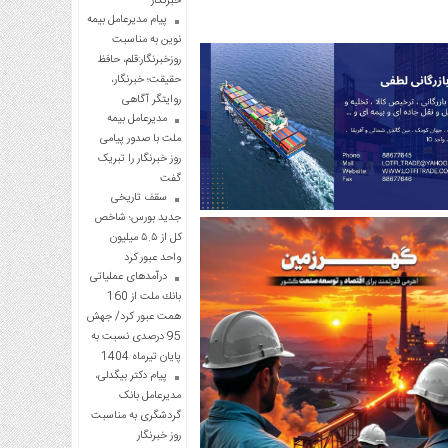
خبرنگار
پیام مدیرعامل بیمه
نوین به مناسبت
روزخبرنگار:قلم، حافظ
حقیقت؛ خبرنگار،
روایتگر آگاهی
مدیرعامل بیمه
ملت با صدور پیامی
روز خبرنگار را تبریک
گفت
سقف تاریخی
جدید بورس؛ شاخص
کل از ۵.۵ میلیون
واحد عبور کرد
درآمدهای عملیاتی
بانك ملت از 160
همت عبور كرد/ جهش
95 درصدی نسبت به
پایان تیرماه 1404
پیام دکتر بیگدلی،
مدیرعامل بانک
گردشگری به مناسبت
روز خبرنگار