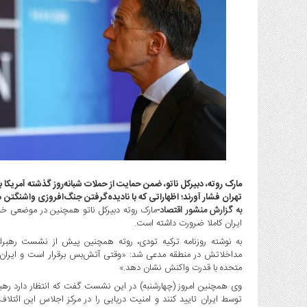
گاز
و
پتروشیمی
صنعت
و
خودرو
استارت
آپ
و
فن
آوری
مارک روته، دبیرکل ناتو، ضمن حمایت از حملات شبانه‌روز گذشته آمریکا 
بانک
تهران فشار آورند؛ اظهاراتی که با نادیده‌گرفتن جنگ‌افروزی واشنگتن ه
،
به گزارش منشور اقتصاد-
مارک روته دبیرکل ناتو همچنین در موضعی خص
بیمه
ایران کاملا ضرورت داشته است.
و
به نوشته روزنامه ترکیه تودی، روته همچنین پیش از نشست رهبران ن
ارز
مداخلاتش در منطقه مدعی شد: «وقتی آتش‌بس برقرار است و ایران اس
دیجیتال
متحده با قدرت واکنش نشان دهد.»
کشاورزی
وی همچنین امروز (چهارشنبه) در این نشست گفت که انتظار دارد رهبرا
و
توسط ایران تایید کنند و امنیت دریایی را در مرکز اجلاس این ائتلاف