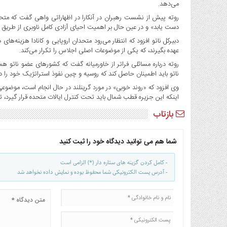
صنایع
می‌دهد.
غذایی
روته پیش از نشست رهبران در آنکارا در اظهاراتی واهی گفت که متحدان
دست یابد» و در عین حال بر اهمیت احیای آزادی کامل ناوبری از طریق یک
سیاسی
و
دبیرکل ناتو افزود که انتظار می‌رود متحدان اروپایی و کانادا هزینه‌ها
عهده بگیرند، که یکی از موضوعات اصلی اجلاس را تکرار می‌کند.
بین
الملل
روته درباره مسائلی فراتر از خاورمیانه گفت که کشورهای عضو ناتو
ناتو باید اطمینان حاصل کند که روسیه و چین نفوذ استراتژیک خود را
نگاه
وی افزود که «روند خوبی» در مورد گرینلند در حال انجام است، موضوعی
روز
اینکه این جزیره قطب شمال باید تحت کنترل ایالات متحده قرار گیرد،
گوناگون
بازتاب
شما هم می توانید دیدگاه خود را ثبت کنید
- کامل کردن گزینه های ستاره دار (*) الزامی است
- آدرس پست الکترونیکی شما محفوظ بوده و نمایش داده نخواهد شد