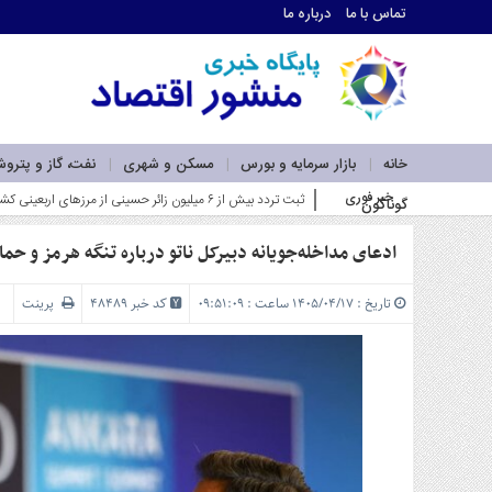
تماس با ما
درباره ما
اطلاعات
تماس
تماس
با
ما
خانه
بازار سرمایه و بورس
مسکن و شهری
نفت، گاز و پترو
درباره
خبر فوری
ضرورت با_
گوناگون
ما
سرویس
ها
ادعای مداخله‌جویانه دبیرکل ناتو درباره تنگه هرمز و حم
خانه
بازار
تاریخ : ۱۴۰۵/۰۴/۱۷ ساعت : ۰۹:۵۱:۰۹
کد خبر 48489
پرینت
سرمایه
و
بورس
مسکن
و
شهری
نفت،