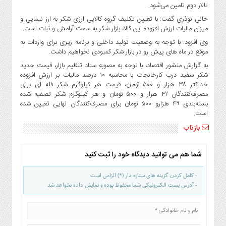
صنایع
تالار دوم تامین می‌شود.
غذایی
خانی نوذری گفت: با تعیین تکلیف گروه کالایی ارزی شکر به ارز نیمایی و
میزان مالیات ارزش افزوده این کالا، بازار شکر به سمت آرامش و ثبات است.
سیاسی
و
وی افزود: با توجه به وضعیت تولید داخلی و برنامه ریزی برای واردات به
بین
موقع در ماه های پیش رو در بازار شکر کمبودی نخواهیم داشت.
الملل
به گزارش منشور اقتصاد، با توجه به مصوبه ستاد تنظیم بازار، قیمت جدید
شکر سفید درب کارخانجات با محاسبه ۱۰ درصد مالیات بر ارزش افزوده
نگاه
حداکثر ۳۸ هزار و ۵۰۰ تومان، قیمت هر کیلوگرم شکر فله‌ ای برای
روز
مصرف‌کنندگان ۴۲ هزار و ۵۰۰ تومان و هر کیلوگرم شکر تصفیه شده
گوناگون
بسته‌بندی ۴۹ هزارو ۵۰۰ تومان برای مصرف‌کنندگان نهایی تعیین شده
است.
بازتاب
شما هم می توانید دیدگاه خود را ثبت کنید
- کامل کردن گزینه های ستاره دار (*) الزامی است
- آدرس پست الکترونیکی شما محفوظ بوده و نمایش داده نخواهد شد