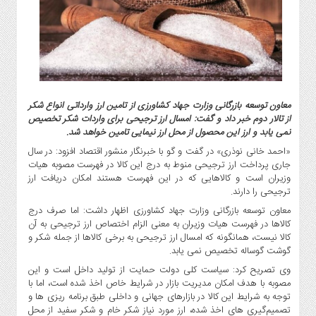
گاز
و
پتروشیمی
صنعت
و
خودرو
معاون توسعه بازرگانی وزارت جهاد کشاورزی از تامین ارز وارداتی انواع شکر
استارت
از تالار دوم خبر داد و گفت: امسال ارز ترجیحی برای واردات شکر تخصیص
آپ
نمی یابد و ارز این محصول از محل ارز نیمایی تامین خواهد شد.
و
«احمد خانی نوذری» در گفت و گو با خبرنگار منشور اقتصاد افزود: در سال
فن
جاری پرداخت ارز ترجیحی منوط به درج این کالا در فهرست مصوبه هیات
آوری
وزیران است و کالاهایی که در این فهرست هستند امکان دریافت ارز
ترجیحی را دارند.
بانک
،
معاون توسعه بازرگانی وزارت جهاد کشاورزی اظهار داشت: اما صرف درج
بیمه
کالاها در فهرست هیات وزیران به معنی الزام اختصاص ارز ترجیحی به آن
کالا نیست، همانگونه که امسال ارز ترجیحی به برخی کالاها از جمله شکر و
و
گوشت گوساله تخصیص نمی یابد.
ارز
دیجیتال
وی تصریح کرد: سیاست کلی دولت حمایت از تولید داخل است و این
مصوبه با هدف امکان مدیریت بازار در شرایط خاص اخذ شده است، اما با
کشاورزی
توجه به شرایط این کالا در بازارهای جهانی و داخلی طبق برنامه ریزی ها و
و
تصمیم‌گیری های اخذ شده، ارز مورد نیاز شکر خام و شکر سفید از محل