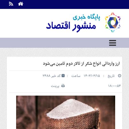
اطلاعات
تماس
تماس
با
ما
درباره
ما
سرویس
ارز وارداتی انواع شکر از تالار دوم تامین می‌شود
ها
خانه
تاریخ : ۱۴۰۳/۰۳/۱۵ ساعت :
کد خبر 2488
بازار
سرمایه
۱۸:۰۰:۵۴
پرینت
و
بورس
مسکن
و
شهری
نفت،