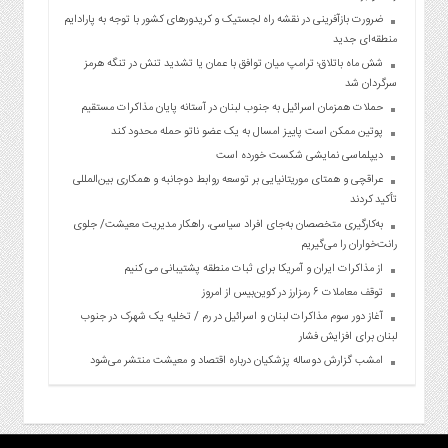
ضرورت بازآفرینی در نقشه راه لجستیک و کریدورهای کشور با توجه به پارادایم
منطقه‌ای جدید
شش ماه باتلاق؛ ترامپ میان توافق با عمان یا تشدید تنش در تنگه هرمز
سرگردان شد
حملات همزمان اسرائیل به جنوب لبنان در آستانه پایان مذاکرات مستقیم
پوتین ممکن است پاییز امسال به یک عضو ناتو حمله محدود کند
دیپلماسی نمایشی شکست خورده است
عراقچی و همتای موریتانیایی بر توسعه روابط دوجانبه و همکاری بین‌المللی
تأکید کردند
به‌کارگیری متخصصان به‌جای افراد سیاسی، راهکار مدیریت معیشت/ جلوی
رانت‌خواران را می‌گیریم
از مذاکرات ایران و آمریکا برای ثبات منطقه پشتیبانی می کنیم
توقف معاملات ۶ رمزارز در کوین‌بیس از امروز
آغاز دور سوم مذاکرات لبنان و اسرائیل در رم / تخلیه یک شهرک در جنوب
لبنان برای افزایش فشار
امشب گزارش دوساله پزشکیان درباره اقتصاد و معیشت منتشر می‌شود