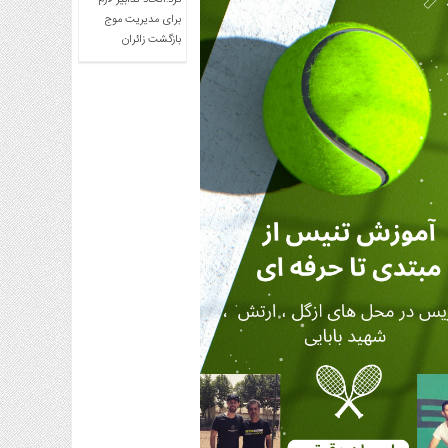
کرد:اتخاذ تدابیر لازم
برای مدیریت موج
بازگشت زائران