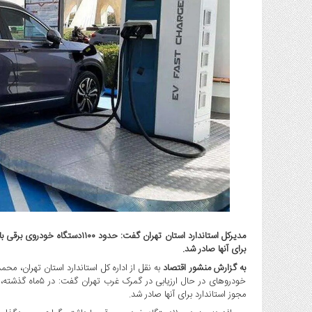
گاز
و
پتروشیمی
صنعت
و
خودرو
استارت
آپ
و
فن
آوری
بانک
،
بیمه
و
مدیرکل استاندارد استان تهران گفت
برای آنها صادر شد.
ارز
دیجیتال
به گزارش منشور اقتصاد
به نقل از اداره کل استاندارد استان تهران، مح
کشاورزی
مجوز استاندارد برای آنها صادر شد.
و