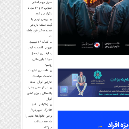
معوق چهار استان
جنوبی ۱۷ و ۲۰ مرداد
برگزار می شود
بورس تهران با
ثبت سقف تاریخی
جدید به کار خود پایان
داد
کمک ۱.۴ میلیارد
یورویی اتحادیه اروپا
به اوکراین از محل
سود دارایی های
روسیه
فلسطین اولویت
نخست سیاست
خارجی ایران است
دیدار سفیر جدید
پاکستان با وزیر کشور
ایران
زمانبندی شارژ
کالابرگ تغییر کرد/
برخی خانوارها اعتبار را
ماه بعد دریافت
می‌کنند