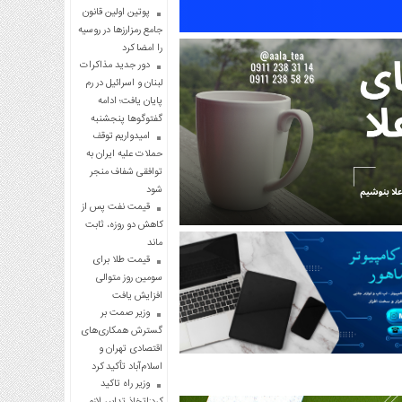
پوتین اولین قانون
جامع رمزارزها در روسیه
را امضا کرد
دور جدید مذاکرات
لبنان و اسرائیل در رم
پایان یافت؛ ادامه
گفتوگوها پنجشنبه
امیدواریم توقف
حملات علیه ایران به
توافقی شفاف منجر
شود
قیمت نفت پس از
کاهش دو روزه، ثابت
ماند
قیمت طلا برای
سومین روز متوالی
افزایش یافت
وزیر صمت بر
گسترش همکاری‌های
اقتصادی تهران و
اسلام‌آباد تأکید کرد
وزیر راه تاکید