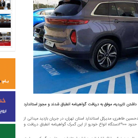
: حدود ۱۱۰۰دستگاه خودروی برقی با داشتن تاییدیه، موفق به دریافت گواهینامه انطباق شدند و مجوز استاندارد
مدحسین طاهری، مدیرکل استاندارد استان تهران، در جریان بازدید میدانی از
خودرو‌های در حال ارزیابی در گمرک غرب تهران گفت: در ۵ماه گذشته، حدود ۲۹۰۰دستگاه انواع خودرو از این گمرک گواهینامه انطباق دریافت و