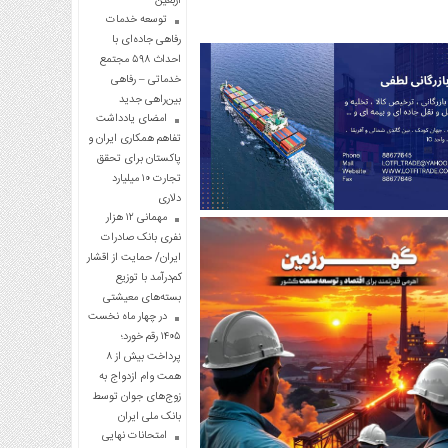
اربعین
توسعه خدمات
رفاهی جاده‌ای با
احداث ۵۹۸ مجتمع
خدماتی – رفاهی
بین‌راهی جدید
امضای یادداشت
تفاهم همکاری ایران و
پاکستان برای تحقق
تجارت ۱۰ میلیارد
دلاری
مهمانی ۱۲ هزار
نفری بانک صادرات
ایران/ حمایت از اقشار
کم‌درآمد با توزیع
بسته‌های معیشتی
در چهار ماه نخست
۱۴۰۵ رقم خورد؛
پرداخت بیش از ۸
همت وام ازدواج به
زوج‌های جوان توسط
بانک ملی ایران
امتحانات نهایی