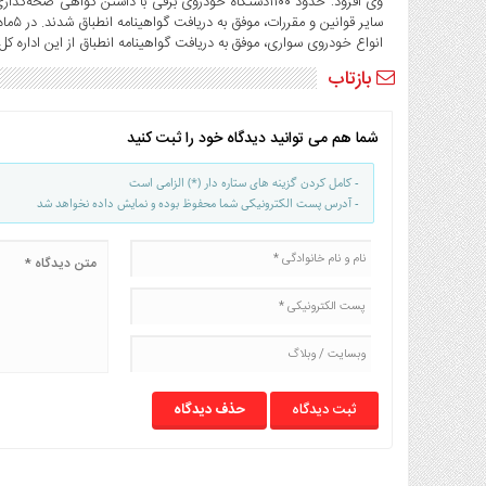
وی افزود: حدود ۱۱۰۰دستگاه خودروی برقی با داشتن گواهی ص
صنایع
غذایی
انواع خودروی سواری، موفق به دریافت گواهینامه انطباق از این اداره ‌کل
سیاسی
بازتاب
و
بین
الملل
شما هم می توانید دیدگاه خود را ثبت کنید
نگاه
- کامل کردن گزینه های ستاره دار (*) الزامی است
روز
- آدرس پست الکترونیکی شما محفوظ بوده و نمایش داده نخواهد شد
گوناگون
حذف دیدگاه