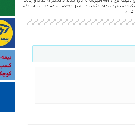
حه‌گذاری تاییدیه نوع و ارائه اظهارنامه به اداره استاندارد مستقر در گمرک و رعایت
سایر قوانین و مقررات، موفق به دریافت گواهینامه انطباق شدند. در ۵ماه گذشته، حدود ۲۹۰۰دستگاه خودرو شامل ۷۷۶کامیون کشنده و ۲۱۰۰دستگاه
 شدند.