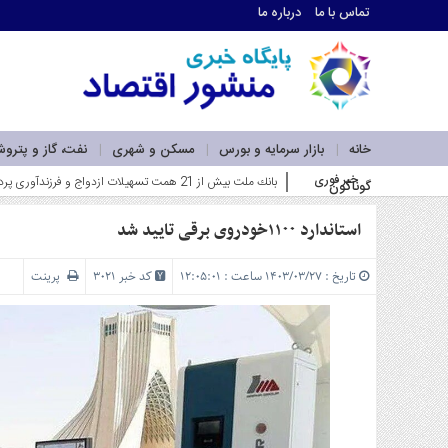
تماس با ما
درباره ما
اطلاعات
تماس
تماس
با
ما
خانه
بازار سرمایه و بورس
مسکن و شهری
نفت، گاز و پترو
درباره
خبر فوری
بانك ملت بیش از 21 همت تسهیلات ازدواج و فرزندآوری پرداخت كرد؛ رشد 106 درصدی نسبت به مدت مشابه سال گذشته_
گوناگون
ما
سرویس
ها
استاندارد ۱۱۰۰خودروی برقی تایید شد
خانه
بازار
تاریخ : ۱۴۰۳/۰۳/۲۷ ساعت : ۱۲:۰۵:۰۱
کد خبر 3021
پرینت
سرمایه
و
بورس
مسکن
و
شهری
نفت،