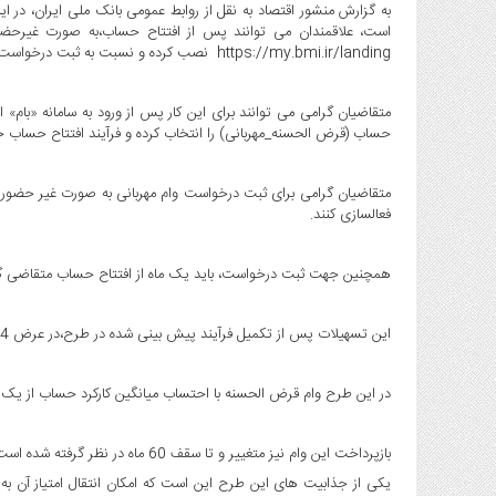
صنایع
به گزارش منشور اقتصاد به نقل از روابط عمومی بانک ملی ایران، در 
غذایی
https://my.bmi.ir/landing نصب کرده و نسبت به ثبت درخواست خود اقدام کنند.
سیاسی
و
بین
متقاضیان گرامی می توانند برای این کار پس از ورود به سامانه «ب
حساب (قرض الحسنه_مهربانی) را انتخاب کرده و فرآیند افتتاح حساب خو
الملل
نگاه
روز
فعالسازی کنند.
گوناگون
همچنین جهت ثبت درخواست، باید یک ماه از افتتاح حساب متقاضی گ
این تسهیلات پس از تکمیل فرآیند پیش بینی شده در طرح،در عرض 4 ساعت به حساب مشتریان واریز می شود.
در این طرح وام قرض الحسنه با احتساب میانگین کارکرد حساب از یک تا 12 ماه و تنها با یک ضامن معتبر پرداخت می 
بازپرداخت این وام نیز متغییر و تا سقف 60 ماه در نظر گرفته شده است.
یکی از جذابیت های این طرح این است که امکان انتقال امتیاز آن به 