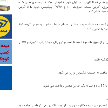
این طرح که تا کنون با استقبال خوب قشرهای مختلف جامعه رو به رو شده
است، علاقمندان می توانند پس از افتتاح حساب،به صورت غیرحضوری، آخرین نسخه اندروید، ios و PWA اپلیکیشن «بام» را از آدرس
ام» از قسمت «حساب» وارد «بخش افتتاح حساب» شوند و سپس گزینه نوع
د را تکمیل کنند.
متقاضیان گرامی برای ثبت درخواست وام مهربانی به صورت غیر حضوری و از طریق بام، نیاز دارند تا امضای دیجیتال خود در اپ اندروید و ios را
ذشته باشد.
شود.
اعضای درجه یک خانواده وجود دارد و متقاضیان می توانند با مراجعه به