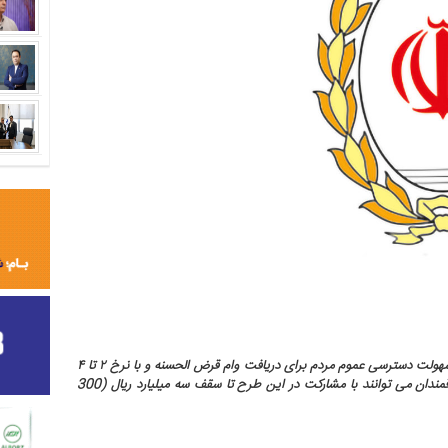
بانک ملی ایران در راستای حمایت از اقشار مختلف جامعه و ایجاد سهولت دسترسی عموم مردم برای دریافت وام قرض الحسنه و با نرخ ۲ تا ۴
درصدی، اقدام به اجرای طرحی با نام«مهربانی ملی»کرده است که علاقمندان می توانند با مشارکت در این طرح تا سقف سه میلیارد ریال (300