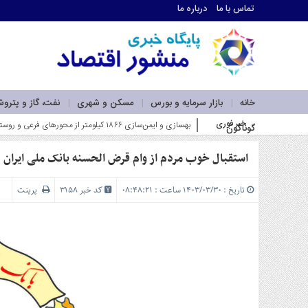
تماس با ما
درباره ما
اطلاعات
تماس
تماس
با
ما
خانه
بازار سرمایه و بورس
مسکن و شهری
نفت، گاز و پترو
درباره
خبر فوری
بهسازی و ایمن‌سازی ۱۸۶۶ کیلومتر از محورهای فرعی و روستایی کشور در سال جاری_
گوناگون
ما
سرویس
ها
استقبال خوب مردم از وام قرض الحسنه بانک ملی ایران
خانه
بازار
تاریخ : ۱۴۰۳/۰۳/۳۰ ساعت : ۰۸:۴۸:۲۱
کد خبر 3158
پرینت
سرمایه
و
بورس
مسکن
و
شهری
نفت،