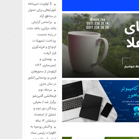
5 اولویت دبیرخانه
شورایعالی برای تحول
در مناطق آزاد
براساس گزارش
بانك مركزی؛ بانك ملت
در رتبه نخست
پرداخت تسهیلات
ازدواج و فرزندآوری
قرار گرفت
بهسازی و
ایمن‌سازی ۱۸۶۶
کیلومتر از محورهای
فرعی و روستایی کشور
در سال جاری
مرحله دوم
قرعه‌کشی آلتین‌شو
برگزار شد؛/ معرفی
برندگان دور دوم و
تجلیل از استعداد
درخشان ۱۳ ساله
واکنش روسیه به
اظهارات رئیس ستاد