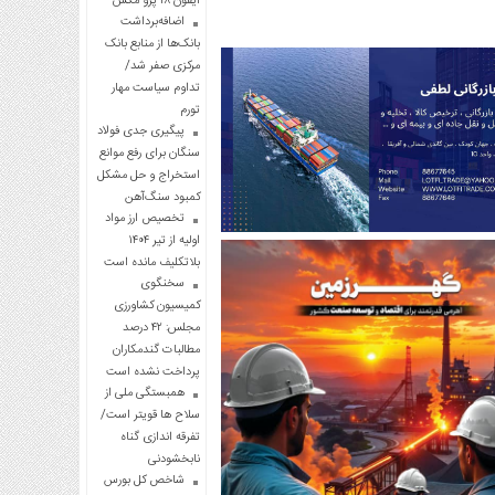
آیفون ۱۸ پرو مکس
اضافه‌برداشت
بانک‌ها از منابع بانک
مرکزی صفر شد/
تداوم سیاست مهار
تورم
پیگیری جدی فولاد
سنگان برای رفع موانع
استخراج و حل مشکل
کمبود سنگ‌آهن
تخصیص ارز مواد
اولیه از تیر ۱۴۰۴
بلاتکلیف مانده است
سخنگوی
کمیسیون کشاورزی
مجلس: ۴۲ درصد
مطالبات گندمکاران
پرداخت نشده است
همبستگی ملی از
سلاح ها قویتر است/
تفرقه اندازی گناه
نابخشودنی
شاخص کل بورس