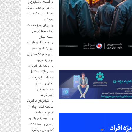
در آستانه ۵ میلیون و
۶۰ هزار واحدی/ ارزش
معاملات از ۵۷ همت
عبور کرد
برپایی میز خدمت
بانک سینا در نماز
جمعه تهران
میانجیگری بارزانی
بین بغداد و دمشق
برای سفر نخست‌وزیر
عراق به سوریه
بانک ملی ایران در
مسیر بازگشت کامل؛
خدمات یکی پس از
دیگری به مدار
خدمت‌رسانی
بازمی‌گردند
مذاکره‌ای با آمریکا
نداریم/ تبادل پیام از
طریق واسطه‌ها
با روحیه جهادی،
بسیاری از مشکلات
کشور حل می شود