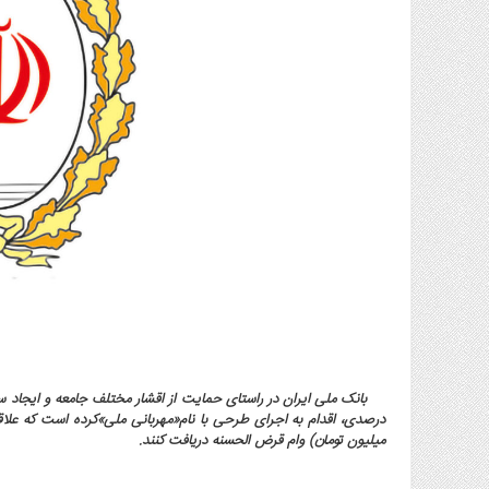
گاز
و
پتروشیمی
صنعت
و
خودرو
استارت
آپ
و
فن
آوری
بانک
،
بیمه
و
ارز
دیجیتال
میلیون تومان) وام قرض الحسنه دریافت کنند.
کشاورزی
و