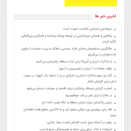
آخرین خبر ها
دیپلماسی نمایشی شکست خورده است
عراقچی و همتای موریتانیایی بر توسعه روابط دوجانبه و همکاری بین‌المللی
تأکید کردند
به‌کارگیری متخصصان به‌جای افراد سیاسی، راهکار مدیریت معیشت/ جلوی
رانت‌خواران را می‌گیریم
از مذاکرات ایران و آمریکا برای ثبات منطقه پشتیبانی می کنیم
توقف معاملات ۶ رمزارز در کوین‌بیس از امروز
آغاز دور سوم مذاکرات لبنان و اسرائیل در رم / تخلیه یک شهرک در جنوب
لبنان برای افزایش فشار
امشب گزارش دوساله پزشکیان درباره اقتصاد و معیشت منتشر می‌شود
در دفاع از ایران جان بر کف خواهیم بود
رایزنی پاکستان درباره بحران منطقه و تنگه هرمز ادامه دارد
طلا برای چهارمین روز متوالی صعود کرد و به بالاترین سطح هفت هفته‌ای
رسید
جهان در آستانه موج جدید افزایش قیمت مواد غذایی
استفاده از خاک عراق برای حمله به همسایگان ممنوع است