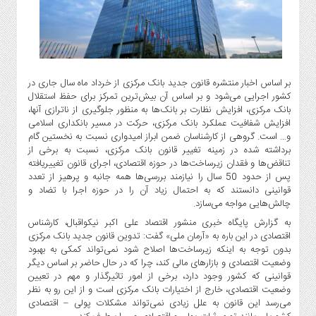
گاز
و
پتروشیمی
صنعت
و
بر اساس اخبار منتشره قانون جدید بانک مرکزی از خرداد ماه سال جاری در
خودرو
کشور اجرایی می‌شود و بر اساس آن بیش‌ترین تمرکز برای حفظ استقلال
استارت
بانک مرکزی، افزایش نظارت بر بانک‌ها به منظور جلوگیری از ناترازی آنها،
افزایش شفافیت عملکرد بانک مرکزی، حرکت در مسیر بانکداری اسلامی
آپ
و… است. گروهی از کارشناسان ضمن ابراز امیدواری نسبت به نخستین گام
و
برداشته شده در زمینه تغییر قانون بانک مرکزی، نسبت به برخی از
فن
تناقض‌ها و فقدان زیرساخت‌ها در حوزه اقتصادی، اجرای قانون تغییریافته
آوری
پس از حدود 50 سال را نیازمند بررسی‌ها همه جانبه و پرهیز از تعدد
قوانینی دانستند که به احتمال زیاد آن را در حوزه اجرا با تضاد و
بانک
چالش‌هایی مواجه می‌سازد.
،
به گزارش پایگاه خبری منشور اقتصاد علی اکبر نیکواقبال، کارشناس
بیمه
اقتصادی در این باره به «آرمان ملی» گفت: تدوین قانون جدید بانک مرکزی
و
بدون توجه به اینکه زیرساخت‌ها اصلاح شود نمی‌تواند کمکی به بهبود
ارز
وضعیت اقتصادی و بازارهای مالی کند، چرا که در حال حاضر بر اساس دیگر
دیجیتال
قوانینی که کشور وجود دارد، برخی از امور تاثیرگذار و مهم در تعیین
وضعیت اقتصادی، خارج از اختیارات بانک مرکزی است و از این رو به نظر
کشاورزی
می‌رسد این قانون به علل زیادی نمی‌تواند مشکلات پولی – اقتصادی
و