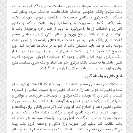
مصباحی مقدم، عضو مجمع تشخیص مصلحت نظام با تذکر این مطلب که
بانک مرکزی بانک حکومتی و بانکِ بانک‌هاست نه بانک مردم یادآور شد:
جایگاه بانک مرکزی جایگاهی نیست که با بنگاه‌ها و مردم دادوستد داشته
باشد بلکه بانک‌ها را مدیریت و بر عملکرد آن‌ها نظارت می‌کند و جلوی
ناترازی و تخلفات آن‌ها را می‌گیرد لذا باید از اقتدار لازم برخوردار باشد تا
بتواند مانع از انحرافات و کج روی‌های نظام بانکی شود. مصباحی مقدم
گفت: منابع بانک هم باید در خدمت برنامه‌های بلندمدت و میان مدت
دولت باشد و هم باید مستقل باشد تا بتواند بر بانک‌ها نظارت کند. وی
تصریح کرد: قدرت کنترل بانک‌ها تا قبل از تصویب قانون جدید، در اختیار
بانک مرکزی نبود، اما با قانون جدید که خردادماه اجرایی می‌شود قدرت
کنترل بانک‌ها به دست بانک مرکزی خواهد افتاد و یک سری سیاست‌های
پولی و ارزی، مبنای عمل بانک مرکزی قرار خواهد گرفت.
قطع دلالی و واسطه گری
حجت‌الاسلام مصباحی مقدم ادامه داد: با وجود اینکه اقدامات زیادی انجام
شده و تغییرات خوبی هم رخ داده، اما تغییرات به صورت اساسی و گسترده
نیست و نیاز دارد که رویکرد بانک مرکزی در زیرساخت قرارداد‌ها و قوانین و
مقررات یک رویکرد جدی و فعال و به گونه‌ای باشد که ساختار را به صورت
اساسی تغییر دهد و اصلاح کند. او بیان کرد: اگر منابع بانکی برای بنگاه‌ها و
در جهت تولید و تجارت تأمین شود و برگشت داشته باشد بانک باید بر
مصرف وجوه حاصل از برگشت اصل پول و برگشت سود به هر مقدار که
باشد نظارت کند درغیر این صورت بازار دلالی و واسطه گری رشد پیدا
می‌کند. مصباحی مقدم با انتقاد از اینکه بانک در خدمت نظام تولید و نظام