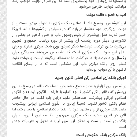
و سرمایه‌گذاری‌های خود برنامه‌ریزی کنند که این امر در نهایت موجب رشد
مبادلات تجارت خارجی می‌شود.
امید به قطع دخالت دولت
این کارشناس توضیح داد: استقلال بانک مرکزی به عنوان نهادی مستقل از
دولت رویکردی مهم به‌شمار می‌آید که در بسیاری از کشورها مانند آمریکا
حتی قدرت عمل بیشتری از رئیس‌جمهور دارد و حتی گاهی در بعضی از
کشورهای دیگر دوره ریاست آن بیشتر از دوره ریاست جمهوری تعیین
می‌شود، بدین ترتیب دولت‌ها دیگر نفوذی روی بانک مرکزی ندارند و برای
مثال این خود بانک مرکزی است که تشخیص می‌دهد نقدینگی برای
یکسال چند درصد باشد. در کشور ما متاسفانه اینگونه نیست و دولت نفوذ
کاملی روی بانک مرکزی دارد. این مشکلی است که ما از ابتدای انقلاب
تاکنون با آن مواجه بوده‌ایم.
اجرای بانکداری اسلامی رکن اصلی قانون جدید
بر اساس این گزارش؛ عضو مجمع تشخیص مصلحت نظام در پاسخ به این
پرسش که نظام بانکی کشور تا چه اندازه با طراحی الگوی توسعه و الگوی
اسلامی ایرانی پیشرفت هماهنگی دارد، دراین باره گفت: در حال حاضر
نظام بانکی کشور تفاوت نسبتاً زیادی با الگوی اسلامی ایرانی پیشرفت
دارد. بانک مرکزی از اول متعهد نبود به اینکه بانکدار اسلامی را دنبال کند، اما
الان در قانون جدید بانک مرکزی مهم‌ترین تکلیف این قانون، اجرای
بانکداری اسلامی است و تحقق این مهم نیازمند تحول و تغییرات جدی
است.
بانک مرکزی بانک حکومتی است