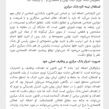
کشورمان مانند تورم- ثبات پولی و اقتصادی و… را برطرف کند.
صنایع
استقلال نیمه کاره بانک مرکزی
غذایی
این کارشناس اضافه کرد: بر اساس این قانون، بانکداری اسلامی از ارکان مهم
سیاسی
به شمار می‌آید که باید با اهداف نظام اسلامی سازگاری و با شریعت و
و
موازین اسلامی همخوانی و تطابق داشته باشد. تطابق احکام و تصمیمات در
بین
این رابطه، به عهده شورای فقهی است که جایگاه آن در مقابله با تورم
الملل
مشخص و قطعی نیست. از سوی دیگر اینگونه که از مفاد این قانون
استنباط می‌شود، تایید نهایی مصوبه‌ها و… باید پس از تایید فقها انجام
نگاه
شود و به این ترتیب نظر و تایید نهایی مصوبه‌ای از سوی رئیس کل بانک
روز
مرکزی، بدون تایید فقها عملیاتی نیست، بنابراین باز هم بانک مرکزی درگیر
گوناگون
محدودیت‌هایی می‌شود که نمی‌توان توقع پیشبرد اهداف اقتصادی مورد
نظر را توقع داشت.
ضرورت تمرکز بانک مرکزی بر وظایف اصلی خود
نیکواقبال اضافه کرد: ماده ۳ این قانون به اهداف، وظایف و اختیارات
پرداخته است تا اهدافی مانند؛ مهار (کنترل) تورم، حمایت از رشد اقتصادی
و اشتغال، کمک به حفظ و ارتقای ارزش پول ملی، کمک به تحقق عدالت
اجتماعی محقق شود، در نگاهی خوش‌بینانه می‌توان امیدوار بود که این
اهداف بتواند کشور را در حفظ ارزش پولی ملی، کنترل نقدینگی و تورم که
از اهداف اصلی بانک مرکزی است کمک کند، اما باید درنظر داشت که تعدد
اهداف و تعارض برخی از اهداف گنجانده شده در قانون جدید بانک مرکزی
می‌تواند به مثابه سد مقابل فعالان اقتصادباشد. او اضافه کرد: فعالان
اقتصادی با نرخ ارز تثبیت شده به راحتی می‌توانند در مورد صادرات، واردات