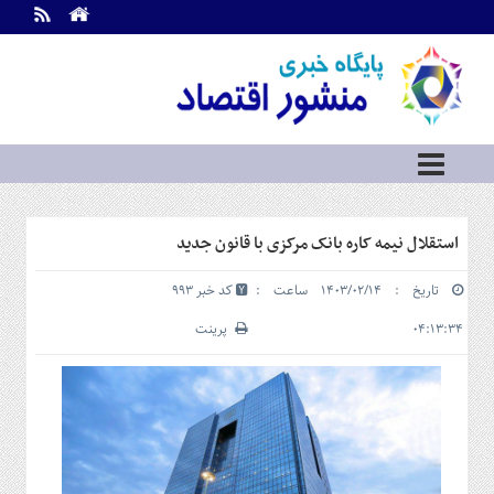
اطلاعات
تماس
تماس
با
ما
درباره
ما
سرویس
استقلال نیمه کاره بانک مرکزی با قانون جدید
ها
خانه
تاریخ : ۱۴۰۳/۰۲/۱۴ ساعت :
کد خبر 993
بازار
سرمایه
۰۴:۱۳:۳۴
پرینت
و
بورس
مسکن
و
شهری
نفت،