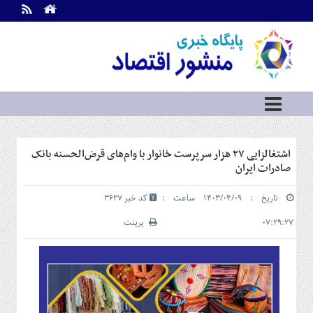
اطلاعات
تماس
تماس
با
ما
درباره
ما
سرویس
اشتغالزایی ٢٧ هزار سرپرست خانوار با وام‌های قرض‌الحسنه بانک
ها
خانه
صادرات ایران
بازار
تاریخ : ۱۴۰۳/۰۴/۰۹ ساعت :
کد خبر 3627
سرمایه
و
۰۷:۲۹:۲۷
پرینت
بورس
مسکن
و
شهری
نفت،