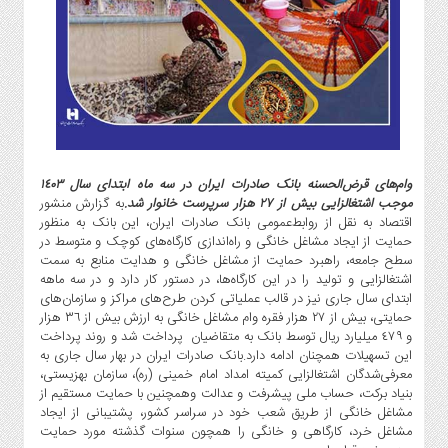
گاز
و
پتروشیمی
صنعت
و
خودرو
استارت
آپ
وام‌های قرض‌الحسنه بانک صادرات ایران در سه ماه ابتدای سال ١٤٠٣
و
موجب اشتغالزایی بیش از ٢٧ هزار سرپرست خانوار شد.
به گزارش منشور
فن
اقتصاد به نقل از روابط‌عمومی بانک صادرات ایران، این بانک به منظور
حمایت از ایجاد مشاغل خانگی و راه‌اندازی کارگاه‌های کوچک و متوسط در
آوری
سطح جامعه، راهبرد حمایت از مشاغل خانگی و هدایت منابع به سمت
بانک
اشتغالزایی و تولید را در این کارگاه‌ها، در دستور کار دارد و در سه ماهه
،
ابتدای سال جاری نیز در قالب عملیاتی کردن طرح‌های مراکز و سازمان‌های
بیمه
حمایتی، بیش از ٢٧ هزار فقره وام مشاغل خانگی به ارزش بیش از ٣٦ هزار
و ٤٧٩ میلیارد ریال توسط بانک به متقاضیان پرداخت شد و روند پرداخت
و
این تسهیلات همچنان ادامه دارد.بانک صادرات ایران در بهار سال جاری به
ارز
معرفی‌شدگان اشتغالزایی کمیته امداد امام خمینی (ره)، سازمان بهزیستی،
دیجیتال
بنیاد برکت، حساب ملی پیشرفت و عدالت وهمچنین با حمایت مستقیم از
کشاورزی
مشاغل خانگی از طریق شعب خود در سراسر کشور، پشتیبانی از ایجاد
مشاغل خرد، کارگاهی و خانگی را همچون سنوات گذشته مورد حمایت
و