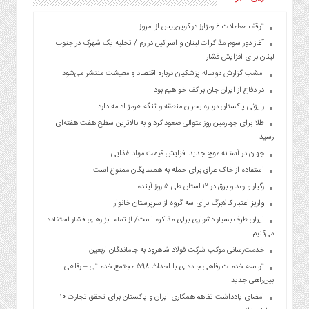
توقف معاملات ۶ رمزارز در کوین‌بیس از امروز
آغاز دور سوم مذاکرات لبنان و اسرائیل در رم / تخلیه یک شهرک در جنوب
لبنان برای افزایش فشار
امشب گزارش دوساله پزشکیان درباره اقتصاد و معیشت منتشر می‌شود
در دفاع از ایران جان بر کف خواهیم بود
رایزنی پاکستان درباره بحران منطقه و تنگه هرمز ادامه دارد
طلا برای چهارمین روز متوالی صعود کرد و به بالاترین سطح هفت هفته‌ای
رسید
جهان در آستانه موج جدید افزایش قیمت مواد غذایی
استفاده از خاک عراق برای حمله به همسایگان ممنوع است
رگبار و رعد و برق در ۱۲ استان طی ۵ روز آینده
واریز اعتبار کالابرگ برای سه گروه از سرپرستان خانوار
ایران طرف بسیار دشواری برای مذاکره است/ از تمام ابزارهای فشار استفاده
می‌کنیم
خدمت‌رسانی موکب شرکت فولاد شاهرود به جاماندگان اربعین
توسعه خدمات رفاهی جاده‌ای با احداث ۵۹۸ مجتمع خدماتی – رفاهی
بین‌راهی جدید
امضای یادداشت تفاهم همکاری ایران و پاکستان برای تحقق تجارت ۱۰