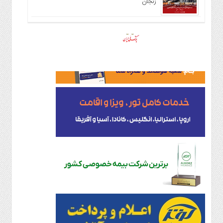
زنجان