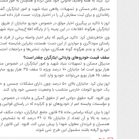
کرد: بنیاد به همه وظایف قانونی خود عمل کرده و همچنان به طور مس
صنایع
مدیرکل دفتر مسکن و تسهیلات رفاهی بنیاد شهید و امور ایثارگران گف
غذایی
راه‌اندازی و برای ثبت سفارش آن را در اختیار وزارت صمت قرار داده ا
سیاسی
اروز با تاکید بر پیگیری اخبار موثق در خصوص خودرو جانبازان از طریق پا
و
ایثارگران هرگونه اطلاعات در این زمینه را از پایگاه اطلاع‌رسانی بنیاد شهی
بین
وی خاطرنشان کرد: تاکید می‌کنیم که بنابر اخبار واصله برخی از افرا
الملل
راستای سوداگری و مواردی از این دست هستند، بنابراین شایسته است
نگاه
این افراد و عدم هرگونه گونه همکاری، موارد، تماس‌ها و مراجعات احتما
روز
سقف قیمت خودروهای وارداتی ایثارگران چقدر است؟
گوناگون
سقف ۲۵ هزار یورو می‌توانند خودرو وارد کنند.
اروز بیان کرد: جانبازان بالای ۵۰ درصد چون دارا
یک خودرو اتومات خارجی متناسب با وضعیت جسمی خود وارد کنند.
وی افزود: کلیه حقوق دولتی اعم از حقوق گمرکی و مالیات در خصوص خودر
و مؤسسات وابسته اعم از خودروهای نو و کارکرده که در راستای قوانین و 
درصد به بالا و آن تعداد از جان
خودرو گرفته باشند مشمول این طرح نمی شوند.