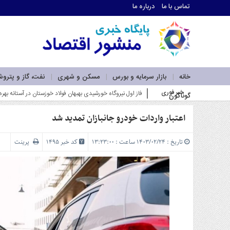
تماس با ما
درباره ما
اطلاعات
تماس
تماس
با
ما
خانه
بازار سرمایه و بورس
مسکن و شهری
نفت، گاز و پترو
درباره
خبر فوری
کسب سودهای بالاتر از شاخص ب_
گوناگون
ما
سرویس
ها
اعتبار واردات خودرو جانبازان تمدید شد
خانه
بازار
تاریخ : ۱۴۰۳/۰۲/۲۴ ساعت : ۱۳:۲۳:۰۰
کد خبر 1495
پرینت
سرمایه
و
بورس
مسکن
و
شهری
نفت،