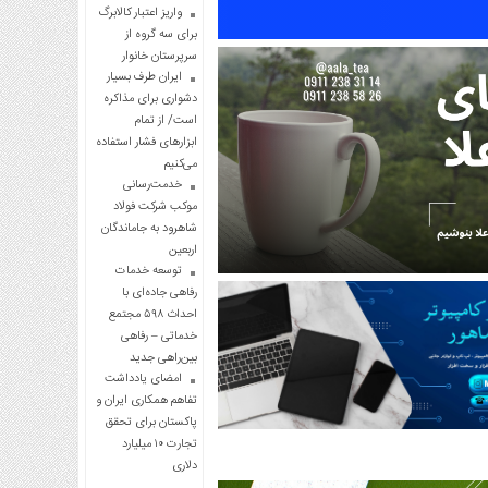
واریز اعتبار کالابرگ
برای سه گروه از
سرپرستان خانوار
ایران طرف بسیار
دشواری برای مذاکره
است/ از تمام
ابزارهای فشار استفاده
می‌کنیم
خدمت‌رسانی
موکب شرکت فولاد
شاهرود به جاماندگان
اربعین
توسعه خدمات
رفاهی جاده‌ای با
احداث ۵۹۸ مجتمع
خدماتی – رفاهی
بین‌راهی جدید
امضای یادداشت
تفاهم همکاری ایران و
پاکستان برای تحقق
تجارت ۱۰ میلیارد
دلاری