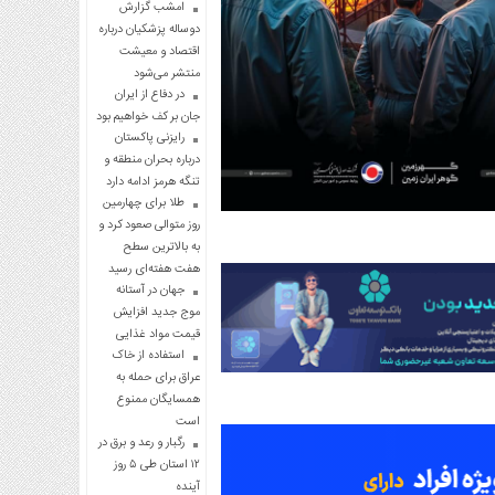
امشب گزارش
دوساله پزشکیان درباره
اقتصاد و معیشت
منتشر می‌شود
در دفاع از ایران
جان بر کف خواهیم بود
رایزنی پاکستان
درباره بحران منطقه و
تنگه هرمز ادامه دارد
طلا برای چهارمین
روز متوالی صعود کرد و
به بالاترین سطح
هفت هفته‌ای رسید
جهان در آستانه
موج جدید افزایش
قیمت مواد غذایی
استفاده از خاک
عراق برای حمله به
همسایگان ممنوع
است
رگبار و رعد و برق در
۱۲ استان طی ۵ روز
آینده