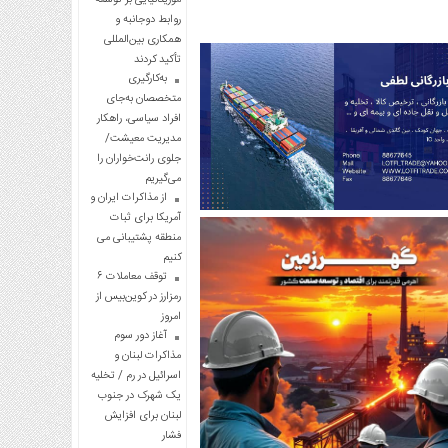
روابط دوجانبه و
همکاری بین‌المللی
تأکید کردند
به‌کارگیری
متخصصان به‌جای
افراد سیاسی، راهکار
مدیریت معیشت/
جلوی رانت‌خواران را
می‌گیریم
از مذاکرات ایران و
آمریکا برای ثبات
منطقه پشتیبانی می
کنیم
توقف معاملات ۶
رمزارز در کوین‌بیس از
امروز
آغاز دور سوم
مذاکرات لبنان و
اسرائیل در رم / تخلیه
یک شهرک در جنوب
لبنان برای افزایش
فشار