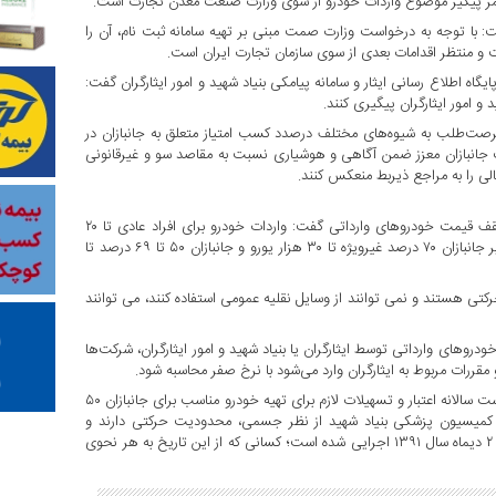
تمر پیگیر موضوع واردات خودرو از سوی وزارت صنعت معدن تجارت است.
ت: با توجه به درخواست وزارت صمت مبنی بر تهیه سامانه ثبت نام، آن را
ست و منتظر اقدامات بعدی از سوی سازمان تجارت ایران است.
یگاه اطلاع رسانی ایثار و سامانه پیامکی بنیاد شهید و امور ایثارگران گفت:
د و امور ایثارگران پیگیری کنند.
د فرصت‌طلب به شیوه‌های مختلف درصدد کسب امتیاز متعلق به جانبازان در
 جانبازان معزز ضمن آگاهی و هوشیاری نسبت به مقاصد سو و غیرقانونی
لی را به مراجع ذیربط منعکس کنند.
مدیرکل مسکن و تسهیلات بنیاد شهید و امور ایثارگران در خصوص سقف قیمت خودروهای وارداتی گفت: واردات خودرو برای افراد عادی تا ۲۰
هزار یورو است اما جانبازان ۷۰ درصد ویژه، تا سقف ۳۵ هزار یورو، سایر جانبازان ۷۰ درصد غیرویژه تا ۳۰ هزار یورو و جانبازان ۵۰ تا ۶۹ درصد تا
ی مشکلات جسمی و حرکتی هستند و نمی توانند از وسایل نقلیه عمومی استفاده کنند، می توانند
وهای وارداتی توسط ایثارگران یا بنیاد شهید و امور ایثارگران، شرکت‌ها
مقررات مربوط به ایثارگران وارد می‌شود با نرخ صفر محاسبه شود.
اروز با بیان اینکه براساس ماده ۴۵ قانون جامع ایثارگران، دولت مکلف است سالانه اعتبار و تسهیلات لازم برای تهیه خودرو مناسب برای جانبازان ۵۰
بازان ۲۵ تا ۴۹ درصد که به تشخیص کمیسیون پزشکی بنیاد شهید از نظر جسمی، محدودیت حرکتی دارند و
همسران و فرزندان معلول، شهدا را پیش بینی کند، افزود: این قانون از ۲ دیماه سال ۱۳۹۱ اجرایی شده است؛ کسانی که از این تاریخ به هر نحوی