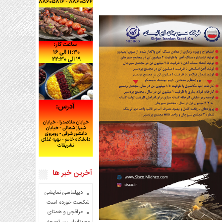
آخرین خبر ها
دیپلماسی نمایشی
شکست خورده است
عراقچی و همتای
موریتانیایی بر توسعه