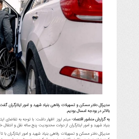
گاز
و
پتروشیمی
صنعت
و
خودرو
استارت
آپ
و
فن
آوری
بانک
،
بیمه
و
بالاتر در بودجه امسال بودیم.
ارز
دیجیتال
به گزارش منشور اقتصاد-
میثم اروز اظهار داشت: با توجه به تقاضای ایثا
بنیاد شهید و امور ایثارگران از دولت محدودیت پنج ساله نقل و انتقال خ
کشاورزی
مدیرکل دفتر مسکن و تسهیلات رفاهی بنیاد شهید و امور ایثارگران با 
و