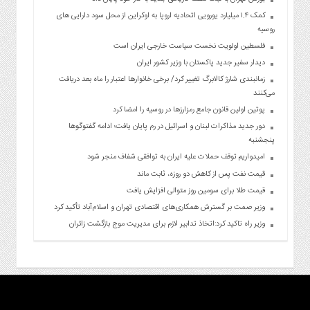
کمک ۱.۴ میلیارد یورویی اتحادیه اروپا به اوکراین از محل سود دارایی های
روسیه
فلسطین اولویت نخست سیاست خارجی ایران است
دیدار سفیر جدید پاکستان با وزیر کشور ایران
زمانبندی شارژ کالابرگ تغییر کرد/ برخی خانوارها اعتبار را ماه بعد دریافت
می‌کنند
پوتین اولین قانون جامع رمزارزها در روسیه را امضا کرد
دور جدید مذاکرات لبنان و اسرائیل در رم پایان یافت؛ ادامه گفتوگوها
پنجشنبه
امیدواریم توقف حملات علیه ایران به توافقی شفاف منجر شود
قیمت نفت پس از کاهش دو روزه، ثابت ماند
قیمت طلا برای سومین روز متوالی افزایش یافت
وزیر صمت بر گسترش همکاری‌های اقتصادی تهران و اسلام‌آباد تأکید کرد
وزیر راه تاکید کرد:اتخاذ تدابیر لازم برای مدیریت موج بازگشت زائران