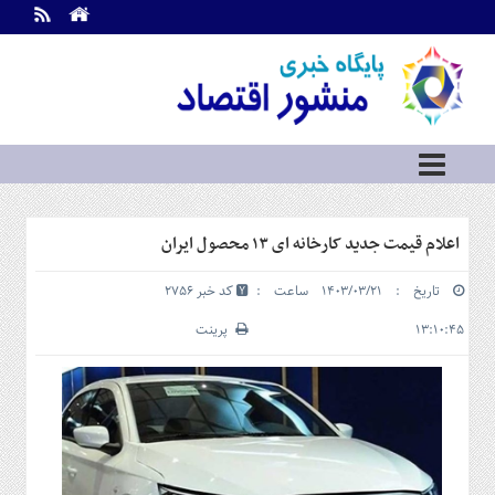
اطلاعات
تماس
تماس
با
ما
درباره
ما
سرویس
اعلام قیمت جدید کارخانه ای ۱۳ محصول ایران
ها
خانه
تاریخ : ۱۴۰۳/۰۳/۲۱ ساعت :
کد خبر 2756
بازار
سرمایه
۱۳:۱۰:۴۵
پرینت
و
بورس
مسکن
و
شهری
نفت،