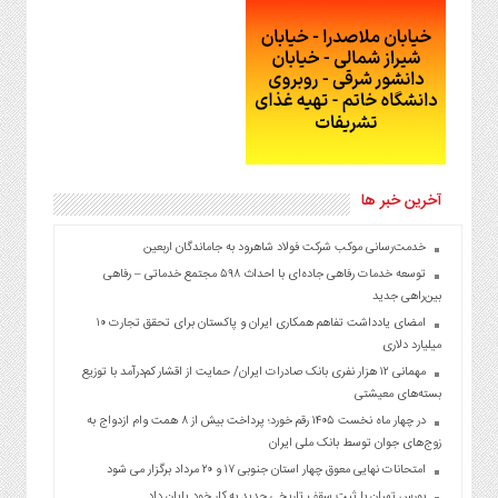
آخرین خبر ها
خدمت‌رسانی موکب شرکت فولاد شاهرود به جاماندگان اربعین
توسعه خدمات رفاهی جاده‌ای با احداث ۵۹۸ مجتمع خدماتی – رفاهی
بین‌راهی جدید
امضای یادداشت تفاهم همکاری ایران و پاکستان برای تحقق تجارت ۱۰
میلیارد دلاری
مهمانی ۱۲ هزار نفری بانک صادرات ایران/ حمایت از اقشار کم‌درآمد با توزیع
بسته‌های معیشتی
در چهار ماه نخست ۱۴۰۵ رقم خورد؛ پرداخت بیش از ۸ همت وام ازدواج به
زوج‌های جوان توسط بانک ملی ایران
امتحانات نهایی معوق چهار استان جنوبی ۱۷ و ۲۰ مرداد برگزار می شود
بورس تهران با ثبت سقف تاریخی جدید به کار خود پایان داد