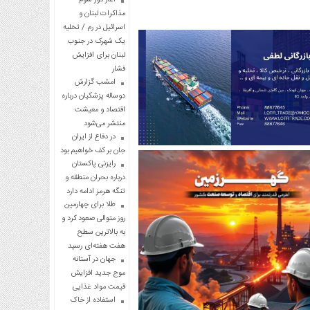
مذاکرات لبنان و
اسرائیل در رم / تخلیه
یک شهرک در جنوب
لبنان برای افزایش
فشار
امشب گزارش
دوساله پزشکیان درباره
اقتصاد و معیشت
منتشر می‌شود
در دفاع از ایران
جان بر کف خواهیم بود
رایزنی پاکستان
درباره بحران منطقه و
تنگه هرمز ادامه دارد
طلا برای چهارمین
روز متوالی صعود کرد و
به بالاترین سطح
هفت هفته‌ای رسید
جهان در آستانه
موج جدید افزایش
قیمت مواد غذایی
استفاده از خاک