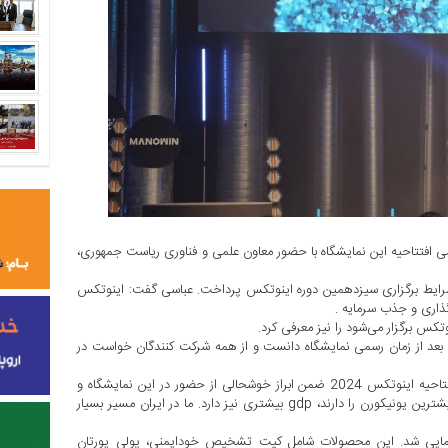
زدهمین دوره نمایشگاه اینوتکس 2024، مراسم رسمی افتتاحیه این نمایشگاه با حضور معاون علمی و فناوری ریاست جمهوری،
ی این مراسم به تشریح شرایط برگزاری سیزدهمین دوره اینوتکس پرداخت. عباسی گفت: اینوتکس
اری و جذب سرمایه .
برگزار می‌شود را نیز معرفی کرد.
 را فضایی صمیمی برای بعد از زمان رسمی نمایشگاه دانست و از همه شرکت کنندگان خواست در
مهندس مسعود وکیلی نیا مدیرعامل هلدینگ ارتباط فردا، در مراسم افتتاحیه اینوتکس 2024 ضمن ابراز خوشحالی از حضور در این نمایشگاه و
اشاره به اهمیت وجود یونیکورن در بازار ایران گفت: «ده کشوری که بیشترین یونیکورن را دارند، gdp بیشتری نیز دارد. ما در ایران مسیر بسیار
ونمایی شد. این محصولات شامل کیت تشخیص خودایمنی، پولی یورتان