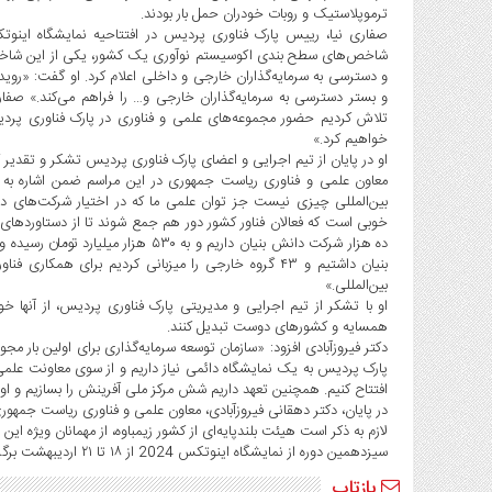
صنایع
ترموپلاستیک و روبات خودران حمل بار بودند.
غذایی
شاخص‌های سطح بندی اکوسیستم نوآوری یک کشور، یکی از این شاخص‌
سیاسی
و دسترسی به سرمایه‌گذاران خارجی و داخلی اعلام کرد. او گفت: «روید
و
و بستر دسترسی به سرمایه‌گذاران خارجی و… را فراهم می‌کند.» صفاری 
بین
تلاش کردیم حضور مجموعه‌های علمی و فناوری در پارک فناوری پردیس
الملل
خواهیم کرد.»
او در پایان از تیم اجرایی و اعضای پارک فناوری پردیس تشکر و تقدیر ک
نگاه
معاون علمی و فناوری ریاست جمهوری در این مراسم ضمن اشاره به 
روز
بین‌المللی چیزی نیست جز توان علمی ما که در اختیار شرکت‌های دان
خوبی است که فعالان فناور کشور دور هم جمع شوند تا از دستاوردهای هم
گوناگون
ده هزار شرکت دانش بنیان داریم و به ۰
بنیان داشتیم و ۴۳ گروه خارجی را میزبانی کردیم برای هم
بین‌المللی.»
او با تشکر از تیم اجرایی و مدیریتی پارک فناوری پردیس، از آنه
همسایه و کشورهای دوست تبدیل کنند.
دکتر فیروزآبادی افزود: «سازمان توسعه سرمایه‌گذاری برای اولین بار مج
افتتاح کنیم. همچنین تعهد داریم شش مرکز ملی آفرینش را بسازیم و اول
در پایان، دکتر دهقانی فیروزآبادی، معاون علمی و فناوری ریاست جمهوری، زنگ آغاز اینوتکس 2024 را به صدا 
لازم به ذکر است هیئت بلندپایه‌ای از کشور زیمباوه، از مهمانان ویژه این
سیزدهمین دوره از نمایشگاه اینوتکس 2024 از ۱۸ تا ۲۱ اردیبهشت برگزار می‌شود.
بازتاب