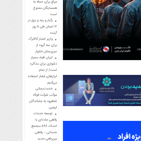
عراق برای حمله به
همسایگان ممنوع
است
رگبار و رعد و برق در
۱۲ استان طی ۵ روز
آینده
واریز اعتبار کالابرگ
برای سه گروه از
سرپرستان خانوار
ایران طرف بسیار
دشواری برای مذاکره
است/ از تمام
ابزارهای فشار استفاده
می‌کنیم
خدمت‌رسانی
موکب شرکت فولاد
شاهرود به جاماندگان
اربعین
توسعه خدمات
رفاهی جاده‌ای با
احداث ۵۹۸ مجتمع
خدماتی – رفاهی
بین‌راهی جدید