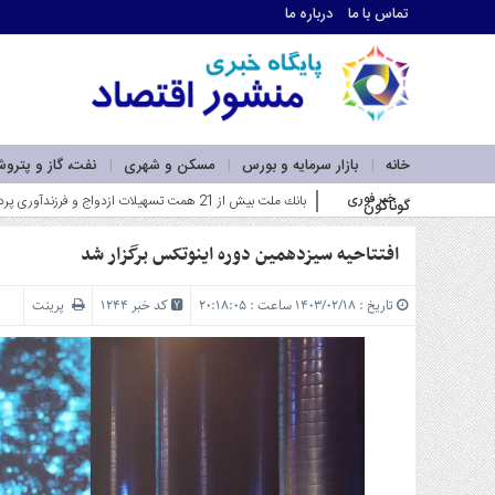
تماس با ما
درباره ما
اطلاعات
تماس
تماس
با
ما
خانه
بازار سرمایه و بورس
مسکن و شهری
نفت، گاز و پترو
درباره
خبر فوری
بانك ملت بیش از 21 همت تسهیلات ازدواج و فرزندآوری پرداخت كرد؛ رشد 106 درصدی نسبت به مدت مشابه سال گذشته_
گوناگون
ما
سرویس
ها
افتتاحیه سیزدهمین دوره اینوتکس برگزار شد
خانه
بازار
تاریخ : ۱۴۰۳/۰۲/۱۸ ساعت : ۲۰:۱۸:۰۵
کد خبر 1244
پرینت
سرمایه
و
بورس
مسکن
و
شهری
نفت،