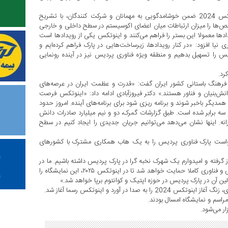
صفاری نیا، رییس پارک فناوری پردیس در افتتاحیه نمایشگاه اینوتکس 2024 ضمن خوشامدگویی به مهمانان و شرکت کنندگان، با تشریح
ها را میزان ارتباطات میان اعضای اکوسیستم در سطح داخلی و خارجی
ادها معمولا این بستر را فراهم می‌کنند و اینوتکس یکی از رویدادها است
نیا افزود: «در کنار رویدادها، زیرساخت‌هایی در پارک فراهم کرده‌ایم و
 را تسهیل بدهیم و منطقه ویژه فناوری پردیس نیز در آینده رونمایی
رد.
فرهنگ باستانی کشور ایران گفت: «قدرت و عظمت ایران در عرصه‌های
ش‌بنیان و فناور هستند.» دکتر فیروزآبادی ادامه داد: «اینوتکس فرصت
دیگر باخبر شوند و برنامه ریزی شود برای برنامه‌های آینده. امروز حدود
۵۳ هزار میلیارد تومان رسیده و سه برابر شده است. طبق گزارشات گمرک، دو و نیم میلیارد صادرات دانش
کاری فناورانه. اینها نشان می‌دهد می‌توانیم جریان جدیدی را ایجاد کنیم در سطح
ا خواست پارک فناوری پردیس را به یک هاب همکاری مشترک با کشورهای
وز گرفته و امیدوارم یک شهرک نخبه گرا در پارک پردیس داشته باشیم. ما در
پارک پردیس به یک نمایشگاه دائمی نیاز داریم و از سوی معاونت علمی و فناوری کاملا حمایت خواهد شد تا در اینوتکس ۲۰۲۵، این نمایشگاه را
ین آن در پارک پردیس در حوزه اپتیک و کوانتوم برپا خواهد شد.»
در آورد و اینوتکس رسما آغاز شد.
 مراسم و نمایشگاه امسال بودند.