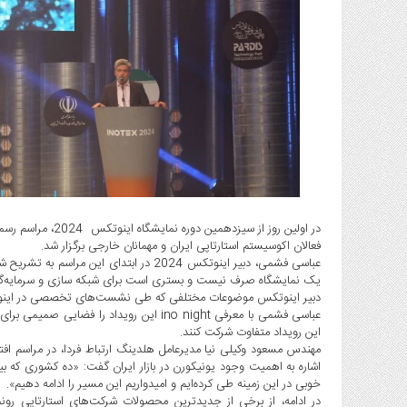
گاز
و
پتروشیمی
صنعت
و
خودرو
استارت
آپ
و
فن
آوری
در اولین روز از سی
فعالان اکوسیستم استارتاپی ایران و مهمانان خارجی برگزار شد.
بانک
عباسی فشمی، دبیر اینوتکس 2024 در ابتدا
،
یک نمایشگاه صرف نیست و بستری است برای شبکه سازی و سرمایه‌گذ
بیمه
دبیر اینوتکس موضوعات مختلفی که طی نشست‌های تخصصی در اینوتکس 
و
عباسی فشمی با معرفی ino night این رویداد
ارز
این رویداد متفاوت شرکت کنند.
دیجیتال
کشاورزی
خوبی در این زمینه طی کرده‌ایم و امیدواریم این مسیر را ادامه دهیم».
و
در ادامه، از برخی از جدیدترین محصولات شرکت‌های استارتاپی ر