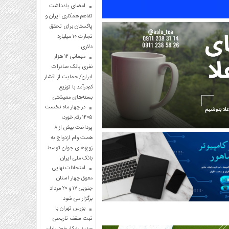
امضای یادداشت
تفاهم همکاری ایران و
پاکستان برای تحقق
تجارت ۱۰ میلیارد
دلاری
مهمانی ۱۲ هزار
نفری بانک صادرات
ایران/ حمایت از اقشار
کم‌درآمد با توزیع
بسته‌های معیشتی
در چهار ماه نخست
۱۴۰۵ رقم خورد؛
پرداخت بیش از ۸
همت وام ازدواج به
زوج‌های جوان توسط
بانک ملی ایران
امتحانات نهایی
معوق چهار استان
جنوبی ۱۷ و ۲۰ مرداد
برگزار می شود
بورس تهران با
ثبت سقف تاریخی