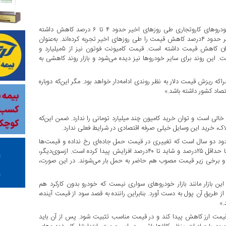
این کارشناس و فعال حوزه خودروهای سنگین، با بیان این‌که قیمت خودروهای کاروتجاری طی روزهای اخیر حدود ۴ تا ۶ درصد کاهش داشته
است، اظهار کرد: «برخی خودروهای سنگین حدود ۶درصد و برخی دیگر حدود ۴درصد کاهش قیمت را طی روزهای اخیر تجربه کرده‌اند. به‌عنوان
مثال؛ کشنده ولوو در بازار از حدود ۱۲میلیارد تومان به ۱۱.۵میلیارد تومان کاهش قیمت داشته است. قیمت کامیونت فوتون نیز از ۵میلیارد و
مان کاهش پیدا کرده است. این روند برای سایر خودروها نیز دیده می‌شود و بازار روند کاهشی به
که ریزش قیمت دلار به نظر روندی ادامه‌دار خواهد بود. مگر این‌که دوباره
تصاد کشور داشته باشد.»
خالی است و توان خرید کامیون چند میلیارد تومانی را ندارد. ضمن این‌که
هلاک، خرید این وسایل خیلی صرفه اقتصادی در شرایط فعلی ندارد.
حدود دو سال است که تغییری در قیمت حمل جاده‌ای رخ نداده و قیمت‌ها
تغییری نداشته است. این در حالی است که هزینه نگهداری از خودروها حداقل ۲۵درصد و شاید تا ۴۰درصد افزایش پیدا کرده است. ازسوی‌دیگر،
ست و برخی زیر قیمت مصوب هم حاضر به حمل بار می‌شوند. در این صورت،
د. این بازار مانند بازار خودروهای سواری نیست که خودرو بدون کارکرد هم
ز طریق آن پول به دست آورد. بنابراین راننده به قصد سود از قیمت آینده،
که قیمت ارز کاهش پیدا کند و در قیمت مناسب تثبیت شود. پس از آن باید