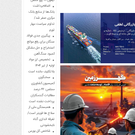
آیفون ۱۸ پرو مکس
اضافه‌برداشت
بانک‌ها از منابع بانک
مرکزی صفر شد/
تداوم سیاست مهار
تورم
پیگیری جدی فولاد
سنگان برای رفع موانع
استخراج و حل مشکل
کمبود سنگ‌آهن
تخصیص ارز مواد
اولیه از تیر ۱۴۰۴
بلاتکلیف مانده است
سخنگوی
کمیسیون کشاورزی
مجلس: ۴۲ درصد
مطالبات گندمکاران
پرداخت نشده است
همبستگی ملی از
سلاح ها قویتر است/
تفرقه اندازی گناه
نابخشودنی
شاخص کل بورس