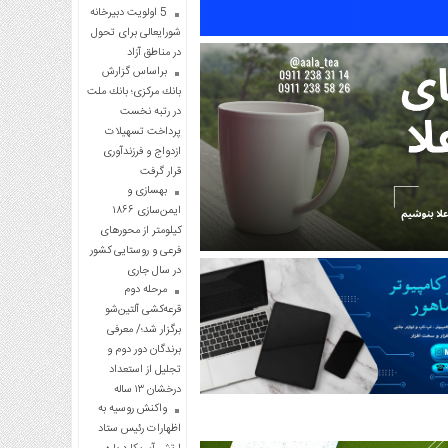
5 اولویت دبیرخانه
شورایعالی برای تحول
در مناطق آزاد
براساس گزارش
بانك مركزی؛ بانك ملت
در رتبه نخست
پرداخت تسهیلات
ازدواج و فرزندآوری
قرار گرفت
بهسازی و
ایمن‌سازی ۱۸۶۶
کیلومتر از محورهای
فرعی و روستایی کشور
در سال جاری
مرحله دوم
قرعه‌کشی آلتین‌شو
برگزار شد؛/ معرفی
برندگان دور دوم و
تجلیل از استعداد
درخشان ۱۳ ساله
واکنش روسیه به
اظهارات رئیس ستاد