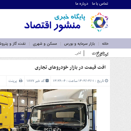
تماس با ما
درباره ما
اطلاعات
تماس
تماس
با
ما
خانه
بازار سرمایه و بورس
مسکن و شهری
نفت، گاز و پترو
درباره
خبر فوری
آخرین سود ۲۷.۷ درصدی «اندوخته توسعه صادرات آرمانی» واریز شد؛ _
گوناگون
ما
سرویس
ها
افت قیمت در بازار خودروهای تجاری
خانه
بازار
تاریخ : ۱۴۰۳/۰۳/۰۱ ساعت : ۱۳:۲۶:۰۶
کد خبر 1877
پرینت
سرمایه
و
بورس
مسکن
و
شهری
نفت،