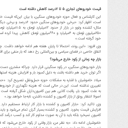
صنایع
غذایی
قیمت خودروهای تجاری ۵ تا ۷درصد کاهش داشته است
سیاسی
و
بین
۲۵۰میلیون تومان به ۴میلیارد و ۹۹۰میلیون تو
الملل
خود گرفته است.»
نگاه
وی افزود: «این روند، احتمالا تا پایان هفته هم ادامه خواهد داشت. چرا
روز
اتفاق خاصی در فضای سیاسی و بین‌المللی رخ دهد که بار منفی برای اق
گوناگون
بازار چه زمانی از رکود خارج می‌شود؟
بازار خودروهای سنگین، در رکود سنگینی قرار دارد. چراکه مشتری دست 
اگر توان خرید هم داشته باشد، به دلیل کمبود بار و افزایش هزینه است
میلاد خاموشیان با اشاره به مشکلات حوزه حمل‌ونقل، تصریح کرد: «
به علت کمبود بار، رقابت کاذبی هم بین کامیون‌داران شکل گرفته ا
اصولا انتظار رونق از بازار کامیون و کشنده داشتن، نابه‌جا خواهد بود.»
وی تاکید کرد: «بازار کامیون و کشنده با بازار کار ارتباط مستقیم دار
افزایش قیمت بخورد. کامیون و کشنده بسیار گران تمام می‌شود و باید ا
کامیون نمی‎خرد بلکه باید با آن به صورت مداوم کار کند و کسب درآمد کند.»
خاموشیان ادامه داد: «به نظر من، بازار وقتی از رکود خارج می‌شود 