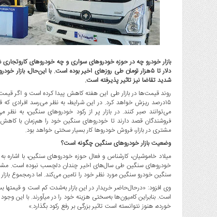
گاز
و
پتروشیمی
صنعت
و
خودرو
بازار خودرو چه در حوزه خودروهای سواری و چه خودروهای کاروتجاری 
دلار تا ۵هزار تومان طی روزهای اخیر بوده است. با این‌حال، بازار 
استارت
شدید تقاضا نیز تاثیر پذیرفته است.
آپ
و
۱۵درصد ریزش خواهد کرد. در این شرایط، به نظر می‌رسد افرادی که 
فن
می‌توانند صبر کنند. در بازار پر از رکود خودروهای سنگین، به نظر
آوری
فروشندگان قصد دارند تا خودروهای سنگین خود را هم‌زمان با کاهش نرخ
مشتری در بازار، فروش خودروها کار بسیار سختی خواهد بود.
بانک
،
وضعیت بازار خودروهای سنگین چگونه است؟
بیمه
میلاد خاموشیان، کارشناس و فعال حوزه خودروهای سنگین، با اشاره به ر
و
خودروهای سنگین طی سال‌های اخیر چندان دلچسب نبوده است. مشتری 
ارز
سنگین خودرو سنگین مورد نظر خود را تامین می‌کند. اما درمجموع بازار در
دیجیتال
وی افزود
است. بنابراین کامیون‌ها به‌س
کشاورزی
خورده، هنوز نتوانسته است تاثیر بزرگی بر رفع رکود بگذارد.»
و