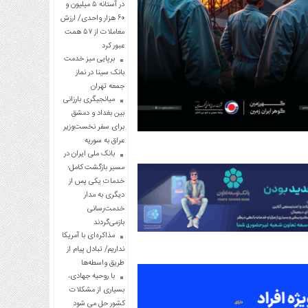
در آستانه ۵ میلیون و
۶۰ هزار واحدی/ ارزش
معاملات از ۵۷ همت
عبور کرد
برپایی میز خدمت
بانک سینا در نماز
جمعه تهران
میانجیگری بارزانی
بین بغداد و دمشق
برای سفر نخست‌وزیر
عراق به سوریه
بانک ملی ایران در
مسیر بازگشت کامل؛
خدمات یکی پس از
دیگری به مدار
خدمت‌رسانی
بازمی‌گردند
مذاکره‌ای با آمریکا
نداریم/ تبادل پیام از
طریق واسطه‌ها
با روحیه جهادی،
بسیاری از مشکلات
کشور حل می شود