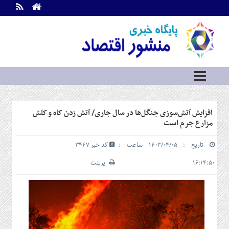
اطلاعات
تماس
تماس
با
ما
درباره
ما
سرویس
افزایش آتش‌سوزی جنگل‌ها در سال جاری/ آتش زدن کاه و کلش
ها
خانه
مزارع جرم است
بازار
تاریخ : ۱۴۰۳/۰۴/۰۵ ساعت :
کد خبر 3447
سرمایه
و
۱۶:۱۴:۵۰
پرینت
بورس
مسکن
و
شهری
نفت،