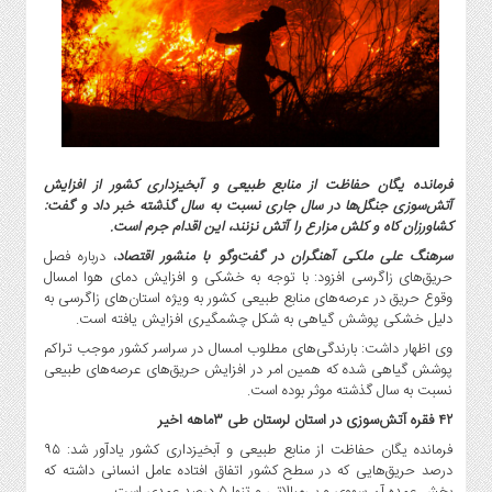
گاز
و
پتروشیمی
صنعت
و
خودرو
استارت
فرمانده یگان حفاظت از منابع طبیعی و آبخیزداری کشور از افزایش
آپ
آتش‌سوزی جنگل‌ها در سال جاری نسبت به سال گذشته خبر داد و گفت:
و
کشاورزان کاه و کلش مزارع را آتش نزنند، این اقدام جرم است.
فن
سرهنگ علی ملکی آهنگران در گفت‌وگو با منشور اقتصاد
، درباره فصل
آوری
حریق‌های زاگرسی افزود: با توجه به خشکی و افزایش دمای هوا امسال
وقوع حریق در عرصه‌های منابع طبیعی کشور به ویژه استان‌های زاگرسی به
بانک
دلیل خشکی پوشش گیاهی به شکل چشمگیری افزایش یافته است.
،
بیمه
وی اظهار داشت: بارندگی‌های مطلوب امسال در سراسر کشور موجب تراکم
پوشش گیاهی شده که همین امر در افزایش حریق‌های عرصه‌های طبیعی
و
نسبت به سال گذشته موثر بوده است.
ارز
دیجیتال
۴۲ فقره آتش‌سوزی در استان لرستان طی ۳ماهه اخیر
فرمانده یگان حفاظت از منابع طبیعی و آبخیزداری کشور یادآور شد: ۹۵
کشاورزی
درصد حریق‌هایی که در سطح کشور اتفاق افتاده عامل انسانی داشته که
و
بخش عمده آن سهوی و بی‌مبالاتی و تنها ۵ درصد عمدی است.