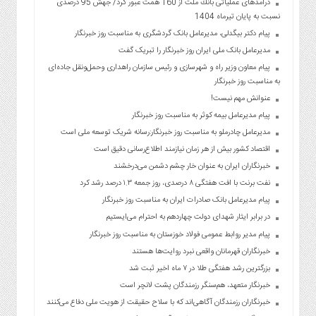
درآمدهای عملیاتی بانك ملت از 160 همت عبور كرد/ جهش 95 درصدی
نسبت به پایان تیرماه 1404
پیام دکتر بیگدلی، مدیرعامل بانک گردشگری به مناسبت روز خبرنگار
مدیرعامل بانک ملی ایران روز خبرنگار را تبریک گفت
پیام معاون وزیر راه و شهرسازی و رئیس سازمان راهداری وحمل‌ونقل جاده‌ای
به مناسبت روز خبرنگار
عنوانش مهم نیست!
پیام مدیرعامل بیمه کوثر به مناسبت روز خبرنگار
مدیرعامل چادرملو به مناسبت روز خبرنگار:رسانه شریک توسعه ملی است
اقتصاد کشور بیش از هر زمان نیازمند اطلاع‌رسانی دقیق است
خبرنگاران ایران به عنوان خار چشم دشمن می‌درخشند
نفت برنت با افت هفتگی ۸ درصدی، روز جمعه ۱.۳ درصد رشد کرد
پیام مدیرعامل بانک صادرات ایران به مناسبت روز خبرنگار
در برابر ایثار شهدای دولت چهاردهم به احترام می‌ایستیم
پیام مدیر روابط عمومی فولاد خوزستان به مناسبت روز خبرنگار
خبرنگاران قهرمانان واقعی نبرد روایت‌ها هستند
بزرگترین رشد هفتگی طلا در ۷ ماه اخیر ثبت شد
خبرنگار متعهد، هم‌سنگر رزمندگان پشت لانچر است
خبرنگاران رزمندگان آگاهی‌اند که با سلاح حقیقت از هویت ملی دفاع می‌کنند