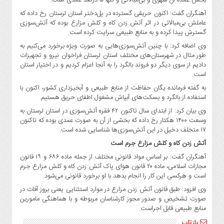
صنایع
آهنگران گفت: اکنون حریقی گسترده در پل‌دختر استان لرستان رخ داده که
غذایی
عاملش بی‌مبالاتی در اثر آتش زدن کاه و کلش مزارع بوده که آتش‌سوزی
سیاسی
گسترش پیدا کرده و به منابع طبیعی سرایت کرده است.
و
وی اضافه کرد: با چنین آتش‌سوزی‌هایی به صورت ویژه برخورد می‌کنیم به
بین
طور مثال در شهرستان‌های مختلف استان لرستان فراخوان نیرو و تجهیزات
الملل
دادیم از سوی دیگر دو فروند بالگرد را به آنجا اعزام کردیم و در اختیار استان
است.
نگاه
روز
به گفته فرمانده یگان حفاظت از منابع طبیعی و آبخیزداری کشور، اکنون با
استفاده از بالگرد و بسکت‌های آبپاش مشغول اطفای حریق هستیم.
گوناگون
وی بیان کرد: از ابتدای سال تاکنون ۴۲ فقره آتش‌سوزی در استان لرستان به
وسعت ۱۴۰۰ هکتار رخ داده که بخشی از آن به صورت عمدی بوده که تاکنون
۱۷ متخلف دخیل در این آتش‌سوزی‌ها شناسایی شده است.
آتش زدن کاه و کلش مزارع جرم است
آهنگران گفت: بر اساس مواد قانونی مختلف از جمله ماده ۶۸۶ و ۱۹ قانون
مجازات اسلامی، ماده ۲۰ قانون هوای پاک آتش زدن کاه و کلش مزارع جرم
است و هرکسی این کار را انجام بدهد با او برخورد قانونی می‌شود.
وی افزود: طبق قانون آتش زدن مزارع در موارد استثنایی یعنی بروز آفات در
صورت تشخیص و صدور مجوز کارشناسان مربوطه و با هماهنگی مامورین
منابع طبیعی قابل اجراست.
بازتاب