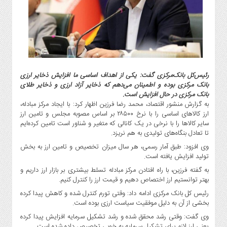
گاز
و
پتروشیمی
صنعت
و
خودرو
رئیس‌کل بانک‌مرکزی گفت: یکی از اهداف اساسی ما افزایش ذخایر ارزی
استارت
بانک مرکزی بوده و اطمینان می‌دهم که ذخایر آزاد ارزی و ذخایر طلای
آپ
بانک مرکزی در حال افزایش است.
و
به گزارش منشور اقتصاد، محمد رضا فرزین اظهار کرد: با ایجاد مرکز مبادله،
فن
ارز کالا‌های اساسی را با نرخ ۲۸۵۰۰ بر اساس مصوبه مجلس و تامین ارز
آوری
سایر کالا‌ها را با نرخی در یک کانالی که متغیر و شناور است تامین کرده‌ایم
تا تعادل بنگاه‌های تولیدی به هم نریزد.
بانک
وی افزود: طبق آمار رسمی، هر سال میزان تخصیص و تامین ارز به بخش
،
تولید افزایش یافته است.
بیمه
به گفته فرزین، با راه افتادن مرکز مبادله تسلط بیشتری بر بازار ارز داریم و
و
بهتر توانستیم ارز اختصاص دهیم و قیمت ارز را کنترل کنیم.
ارز
دیجیتال
رئیس کل بانک مرکزی ادامه داد: وقتی تورم کنترل شده و کاهش پیدا کرده
بخشی از آن به دلیل موفقیت سیاست ارزی بوده است.
کشاورزی
وی گفت: وقتی رشد محقق شده و رشد تشکیل سرمایه افزایش پیدا کرده
و
یعنی ارز لازم برای تشکیل سرمایه به خوبی تخصیص داده شده است.