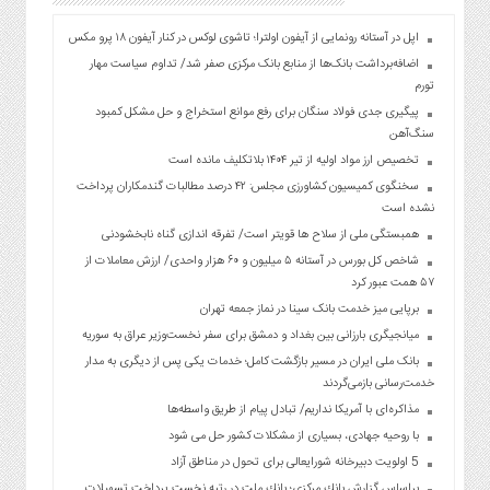
اپل در آستانه رونمایی از آیفون اولترا؛ تاشوی لوکس در کنار آیفون ۱۸ پرو مکس
اضافه‌برداشت بانک‌ها از منابع بانک مرکزی صفر شد/ تداوم سیاست مهار
تورم
پیگیری جدی فولاد سنگان برای رفع موانع استخراج و حل مشکل کمبود
سنگ‌آهن
تخصیص ارز مواد اولیه از تیر ۱۴۰۴ بلاتکلیف مانده است
سخنگوی کمیسیون کشاورزی مجلس: ۴۲ درصد مطالبات گندمکاران پرداخت
نشده است
همبستگی ملی از سلاح ها قویتر است/ تفرقه اندازی گناه نابخشودنی
شاخص کل بورس در آستانه ۵ میلیون و ۶۰ هزار واحدی/ ارزش معاملات از
۵۷ همت عبور کرد
برپایی میز خدمت بانک سینا در نماز جمعه تهران
میانجیگری بارزانی بین بغداد و دمشق برای سفر نخست‌وزیر عراق به سوریه
بانک ملی ایران در مسیر بازگشت کامل؛ خدمات یکی پس از دیگری به مدار
خدمت‌رسانی بازمی‌گردند
مذاکره‌ای با آمریکا نداریم/ تبادل پیام از طریق واسطه‌ها
با روحیه جهادی، بسیاری از مشکلات کشور حل می شود
5 اولویت دبیرخانه شورایعالی برای تحول در مناطق آزاد
براساس گزارش بانك مركزی؛ بانك ملت در رتبه نخست پرداخت تسهیلات