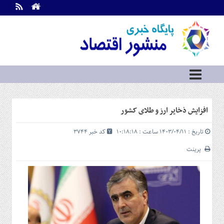
اطلاعات
تماس
تماس
با
ما
درباره
ما
سرویس
افزایش ذخایر ارز و طلای کشور
ها
خانه
تاریخ : ۱۴۰۳/۰۴/۱۱ ساعت : ۱۰:۱۸:۱۸
کد خبر 3744
بازار
سرمایه
پرینت
و
بورس
مسکن
و
شهری
نفت،