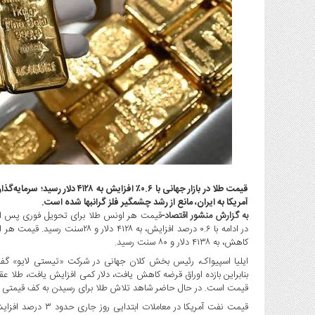
گاز
و
پتروشیمی
صنعت
و
خودرو
استارت
آپ
و
فن
آوری
قیمت طلا در بازار جهانی با ۰.۶٪ 
بانک
آمریکا به ایران، مانع از رشد چشمگیر فلز گرانبها شده است.
،
به گزارش منشور اقتصاد-
قیمت هر اونس طلا برای تحویل فوری پس از کا
بیمه
و
کاهش، به ۴۱۳۸ دلار و ۸۰ سنت رسید.
ارز
دیجیتال
بنابراین بازده اوراق قرضه کاهش یافت، دلار کمی افزایش یافت، طلا عق
قیمت است. در حال حاضر شاهد تلاش طلا برای رسیدن به کف قیمتی بود
کشاورزی
و
قیمت نفت آمریکا در م