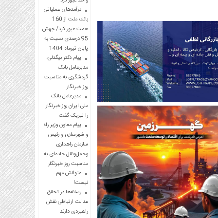
واحد عبور کرد
درآمدهای عملیاتی
بانك ملت از 160
همت عبور كرد/ جهش
95 درصدی نسبت به
پایان تیرماه 1404
پیام دکتر بیگدلی،
مدیرعامل بانک
گردشگری به مناسبت
روز خبرنگار
مدیرعامل بانک
ملی ایران روز خبرنگار
را تبریک گفت
پیام معاون وزیر راه
و شهرسازی و رئیس
سازمان راهداری
وحمل‌ونقل جاده‌ای به
مناسبت روز خبرنگار
عنوانش مهم
نیست!
رسانه‌ها در تحقق
عدالت ارتباطی نقش
راهبردی دارند