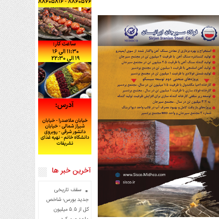
آخرین خبر ها
سقف تاریخی
جدید بورس؛ شاخص
کل از ۵.۵ میلیون