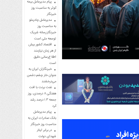
پیام مدیرعامل بیمه
کوثر به مناسبت روز
خبرنگار
مدیرعامل چادرملو
به مناسبت روز
خبرنگار:رسانه شریک
توسعه ملی است
اقتصاد کشور بیش
از هر زمان نیازمند
اطلاع‌رسانی دقیق
است
خبرنگاران ایران به
عنوان خار چشم دشمن
می‌درخشند
نفت برنت با افت
هفتگی ۸ درصدی، روز
جمعه ۱.۳ درصد رشد
کرد
پیام مدیرعامل
بانک صادرات ایران به
مناسبت روز خبرنگار
در برابر ایثار
شهدای دولت