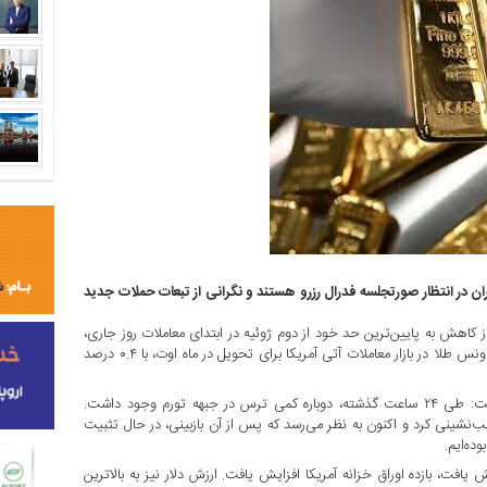
افزایش به ۴۱۲۸ دلار رسید؛ سرمایه‌گذاران در انتظار صورتجلسه فدرال رزرو هستند و نگرانی از تبعات حملات جدید
هش به پایین‌ترین حد خود از دوم ژوئیه در ابتدای معاملات روز جاری،
در ادامه با ۰.۶ درصد افزایش، به ۴۱۲۸ دلار و ۲۸سنت رسید. قیمت هر اونس طلا در بازار معاملات آتی آمریکا برای تحویل در ماه اوت، با ۰.۴ درصد
ایلیا اسپیواک، رئیس بخش کلان جهانی در شرکت «تیستی لایو» گفت: طی ۲۴ ساعت گذشته، دوباره کمی ترس در جبهه تورم وجود داشت.
ب‌نشینی کرد و اکنون به نظر می‌رسد که پس از آن بازبینی، در حال تثبیت
ه‌ایم.
عاملات ابتدایی روز جاری حدود ۳ درصد افزایش یافت، بازده اوراق خزانه آمریکا افزایش یافت. ارزش دلار نیز به بالاترین