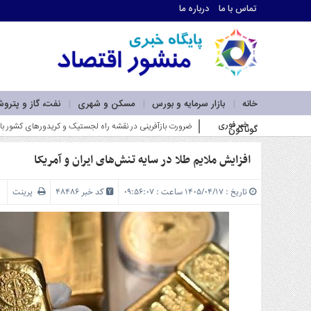
تماس با ما
درباره ما
اطلاعات
تماس
تماس
با
ما
خانه
بازار سرمایه و بورس
مسکن و شهری
نفت، گاز و پترو
درباره
خبر فوری
وزیر صمت بر گسترش همکا_
گوناگون
ما
سرویس
ها
افزایش ملایم طلا در سایه تنش‌های ایران و آمریکا
خانه
بازار
تاریخ : ۱۴۰۵/۰۴/۱۷ ساعت : ۰۹:۵۶:۰۷
کد خبر 48486
پرینت
سرمایه
و
بورس
مسکن
و
شهری
نفت،