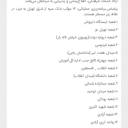
ارائه خدمات فرهنگی، اطلاع‌رسانی و پذیرایی به مراجعان می‌باشد.
صنایع
غذایی
براساس برنامه‌ریزی عملیاتی، ۱۴ موکب بانک سپه از شرق تهران به غرب در
نقاط زیر مستقر هستند.
سیاسی
۱.شعبه ایستگاه داریوش
و
بین
۲.شعبه تهران نو
الملل
۳.شعبه دروازه دولت(روبروی خیابان لاله زار)
نگاه
۴.شعبه فردوسی
روز
۵.میدان هفت تیر (ساختمان یاس)
گوناگون
۶.شعبه چهارراه کالج جنب اداره کل آموزش
۷.شعبه انقلاب _ فلسطین
۸.شعبه دانشگاه (میدان انقلاب)
۹.شعبه جمالزاده شمالی
۱۰.شعبه میدان توحید
۱۱.شعبه رودکی
۱۲.شعبه شهید اکبری
۱۳.شعبه آزادی
۱۴.واحد ارزی آزادی