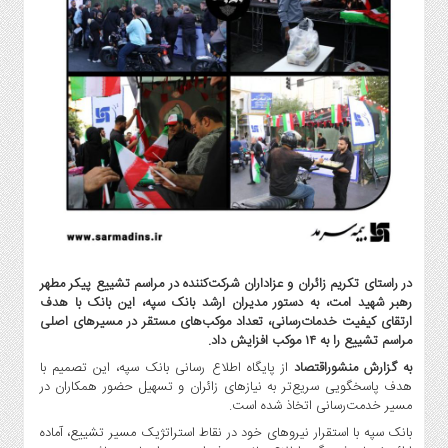
گاز
و
پتروشیمی
صنعت
و
خودرو
استارت
آپ
و
فن
آوری
بانک
در راستای تکریم زائران و عزاداران شرکت‌کننده در مراسم تشییع پیکر مطهر
،
رهبر شهید امت، به دستور مدیران ارشد بانک سپه، این بانک با هدف
بیمه
ارتقای کیفیت خدمات‌رسانی، تعداد موکب‌های مستقر در مسیرهای اصلی
و
مراسم تشییع را به ۱۴ موکب افزایش داد.
ارز
به گزارش منشوراقتصاد
از پایگاه اطلاع رسانی بانک سپه، این تصمیم با
دیجیتال
هدف پاسخگویی سریع‌تر به نیازهای زائران و تسهیل حضور همکاران در
مسیر خدمت‌رسانی اتخاذ شده است.
کشاورزی
بانک سپه با استقرار نیروهای خود در نقاط استراتژیک مسیر تشییع، آماده
و