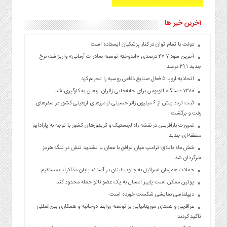
آخرین خبر ها
دولت با تمام توان در کنار پزشکیان ایستاده است
آخرین سود ۲۷.۷ درصدی «اندوخته توسعه صادرات آرمانی» واریز شد؛ نرخ
جدید ۲۹.۱ درصد
اتحادیه اروپا ۵ فعال صنایع دفاعی روسیه را تحریم کرد
۷۳۸۰ دستگاه اتوبوس برای جابه‌جایی زائران اربعین به‌ کارگیری شد
ثبت تردد بیش از ۶ میلیون زائر حسینی از مرزهای اربعینی کشور در سفرهای
رفت و برگشت
ضرورت بازآفرینی در نقشه راه لجستیک و کریدورهای کشور با توجه به پارادایم
منطقه‌ای جدید
شش ماه باتلاق؛ ترامپ میان توافق با عمان یا تشدید تنش در تنگه هرمز
سرگردان شد
حملات همزمان اسرائیل به جنوب لبنان در آستانه پایان مذاکرات مستقیم
پوتین ممکن است پاییز امسال به یک عضو ناتو حمله محدود کند
دیپلماسی نمایشی شکست خورده است
عراقچی و همتای موریتانیایی بر توسعه روابط دوجانبه و همکاری بین‌المللی
تأکید کردند