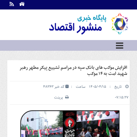
اطلاعات
تماس
تماس
با
ما
درباره
ما
سرویس
افزایش موکب های بانک سپه در مراسم تشییع پیکر مطهر رهبر
ها
خانه
شهید امت به ۱۴ موکب
بازار
تاریخ : ۱۴۰۵/۰۴/۱۵ ساعت :
کد خبر 48363
سرمایه
و
۰۷:۱۵:۲۷
پرینت
بورس
مسکن
و
شهری
نفت،