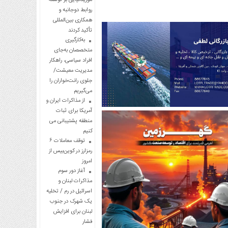
روابط دوجانبه و
همکاری بین‌المللی
تأکید کردند
به‌کارگیری
متخصصان به‌جای
افراد سیاسی، راهکار
مدیریت معیشت/
جلوی رانت‌خواران را
می‌گیریم
از مذاکرات ایران و
آمریکا برای ثبات
منطقه پشتیبانی می
کنیم
توقف معاملات ۶
رمزارز در کوین‌بیس از
امروز
آغاز دور سوم
مذاکرات لبنان و
اسرائیل در رم / تخلیه
یک شهرک در جنوب
لبنان برای افزایش
فشار