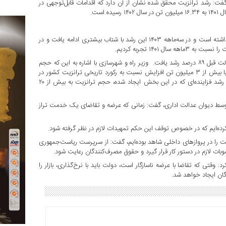
گفت: رشد ترانزیت محقق شده نشان از آن دارد که اقدامات قابل‌توجهی در
وی افزود: این در حالی است که کل ترانزیت کشور نیز ۵۱ درصد رشد داشته است و در سه‌ماهه ۱۴۰۳ این رشد با شتاب بیشتری ادامه یافت و در
به گفته بذرپاش مجموع ترانزیت کشور در دولت سیزدهم نسبت به دولت قبل ۸۹ درصد رشد یافت. وزیر راه و شهرسازی با اشاره به این که حجم
ترانزیت در سال گذشته به ۱۶.۳۴ میلیون تن رسید و رکورد جدیدی را با بیش از ۳ میلیون تن افزایش نسبت به رکورد تاریخی ترانزیت کشور در
سال ۹۳ ثبت کرد، توضیح داد: امیدواریم تا پایان سال جاری باتوجه‌به رشد فزاینده‌ای که در این بخش ایجاد شده، حجم ترانزیت به بیش از ۲۰
ط دیوان عدالت اداری، گفت: زمانی که عرضه و تقاضای یک خدمت تراز
ه‌ایم که در خصوص توقف این حکم تمهیدات لازم در نظر گرفته شود.
مت را در پروازهای داخلی شاهد بوده‌ایم، گفت: از سرپرست ریاست‌جمهوری
ت لازم در دستور کار قرار گیرد و حقوق مصرف‌کنندگان رعایت شود.
د: وقتی که تقاضا با عرضه ناسازگار است، دولت باید با نرخ‌گذاری، بازار را
ان ایجاد خواهد شد.