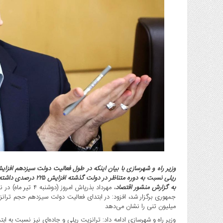
گاز
و
پتروشیمی
صنعت
و
خودرو
استارت
آپ
و
فن
آوری
بانک
،
بیمه
و
ریلی نسبت به دوره متناظر در دولت گذشته افزایش ۲۲۵ درصدی داشته است.
ارز
به گزارش منشور اقتصاد
، مهرداد بذرپاش 
دیجیتال
کشاورزی
میلیون تنی را نشان می‌دهد
و