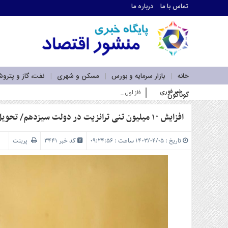
تماس با ما
درباره ما
اطلاعات
تماس
تماس
با
ما
خانه
بازار سرمایه و بورس
مسکن و شهری
نفت، گاز و پترو
درباره
خبر فوری
فاز اول نیروگاه خورشیدی بهبهان فولاد خوزستان در آستانه بهره
گوناگون
ما
سرویس
ها
افزایش ۱۰ میلیون تنی ترانزیت در دولت سیزدهم/ تحویل ۵۶۰ هزار واحد طرح نهضت ملی مسکن به مردم
خانه
بازار
تاریخ : ۱۴۰۳/۰۴/۰۵ ساعت : ۰۹:۲۴:۵۶
کد خبر 3441
پرینت
سرمایه
و
بورس
مسکن
و
شهری
نفت،