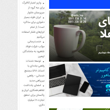
واریز اعتبار کالابرگ
برای سه گروه از
سرپرستان خانوار
ایران طرف بسیار
دشواری برای مذاکره
است/ از تمام
ابزارهای فشار استفاده
می‌کنیم
خدمت‌رسانی
موکب شرکت فولاد
شاهرود به جاماندگان
اربعین
توسعه خدمات
رفاهی جاده‌ای با
احداث ۵۹۸ مجتمع
خدماتی – رفاهی
بین‌راهی جدید
امضای یادداشت
تفاهم همکاری ایران و
پاکستان برای تحقق
تجارت ۱۰ میلیارد
دلاری