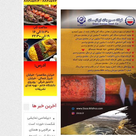
آخرین خبر ها
دیپلماسی نمایشی
شکست خورده است
عراقچی و همتای
موریتانیایی بر توسعه