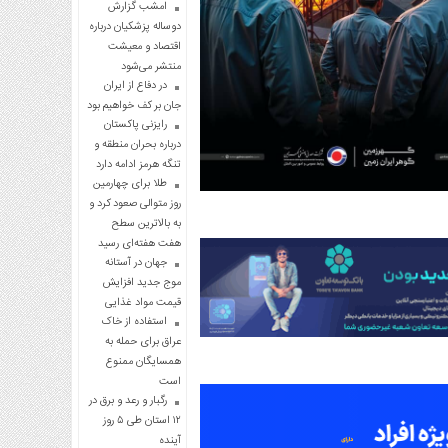
امشب گزارش
دوساله پزشکیان درباره
اقتصاد و معیشت
منتشر می‌شود
در دفاع از ایران
جان بر کف خواهیم بود
رایزنی پاکستان
درباره بحران منطقه و
تنگه هرمز ادامه دارد
طلا برای چهارمین
روز متوالی صعود کرد و
به بالاترین سطح
هفت هفته‌ای رسید
جهان در آستانه
موج جدید افزایش
قیمت مواد غذایی
استفاده از خاک
عراق برای حمله به
همسایگان ممنوع
است
رگبار و رعد و برق در
۱۲ استان طی ۵ روز
آینده