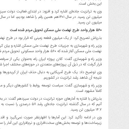
صنایع
این بخش است.
غذایی
سیاسی
میلیون تن رسید.
و
بین
۵۶۰ هزار واحد طرح نهضت ملی مسکن تحویل مردم شده است
الملل
بذرپاش تصریح کرد: از یک میلیون قطعه زمینی که قرار بود در طرح نهضت ملی مسکن واگذار
نگاه
روز
نهضت ملی مسکن آغاز شده که ۵۶۰ هزار واحد مسکونی تحویل مردم شده است.
گوناگون
وزیر راه و شهرسازی گفت: کلان پروژه ایران راه، به‌عنوان یکی از س
قرار گرفت که در ذیل آن پروژه‌های متعددی در حوزه‌های مختلف اجرا ش
وی توضیح داد: یک طرح آمریکایی به دنبال حذف ایران از کریدورها و مسی
نتیجه آن شاهد رشد ترانزیت در کشوریم.
وزیر راه و شهرسازی گفت: سیاست توسعه روابط با کشورهای دیگر و مذ
کاملاً مشهود است.
بذرپاش با اشاره به آمارهای حوزه ترانزیت در دولت سیزدهم گفت: در
۱۴.۷ میلیون تن رسید.
وی در ادامه تأکید کرد: این آمارها با اظهارنظر صورت نمی‌گیرد و ا
زیرساخت‌ها و توسعه بخش‌های سخت‌افزاری و نرم‌افزاری این آمار را م