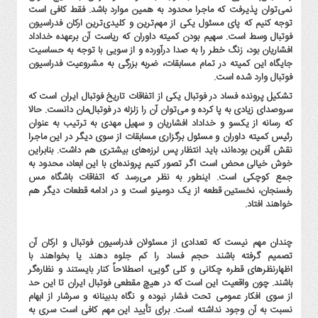
صنایع
نمی‌توان پذیرفت که ماجرا محدود به همین موارد باشد. فقط کافی است
غذایی
توجه کنیم که پای مسئول یکی از مهم‌ترین و کلیدی‌ترین ارکان فدراسیون
فوتبال وسط است. سهیم بودن کمیته داوران که ریاست آن برعهده خداداد
سیاسی
افشاریان بود، زنگ خطر را به صدا درآورده و از سویی با توجه به حساسیت
و
جایگاه این کمیته در تمام مسابقات، ضربه بزرگی به مشروعیت فدراسیون
بین
فوتبال وارد شده است.
الملل
تشکیل پرونده فساد در فوتبال یکی از اتفاقات تاریخ فوتبال ایران است که
نگاه
سروصدای زیادی به پا کرده و می‌توان آن را زلزله در فوتبال‌مان دانست. حالا
که رسانه از یکسو و خداداد افشاریان و سهیل مهدی به ترتیب به عنوان
روز
رئیس کمیته داوران و مسئول برگزاری مسابقات از سوی دیگر در این ماجرا
گوناگون
نقش آفرین بوده‌اند، باید انتظار پس لرزه‌های بیشتری هم داشت. بنابراین
خوش خیالی محض است اگر تصور کنیم پرونده‌ای با این ابعاد، محدود به
جمع کوچکی است. اینطور به نظر می‌رسد که اتفاقات باشگاه مس
رفسنجان، نخستین قطعه از یک دومینو است و در ادامه قطعات دیگر هم
خواهند افتاد.
چندان مهم نیست که تعدادی از مسئولان فدراسیون فوتبال و ارکان آن
تصمیم گرفته باشند حجم فساد را کم جلوه دهند یا بخواهند با
اظهارنظرهای قطره چکانی و کلی گویی، اصطلاحاً کنار بایستند و نظاره‌گر
باشند. چون واقعیت این است که در هیچ مقطعی فوتبال ایران تا این حد
از سوی افکار عمومی تحت فشار نبوده و نگاه بدبینانه و سرشار از ابهام
نسبت به آن وجود نداشته است. برای تأیید این مهم کافی است سری به