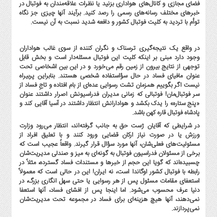
فضای مجازی و کانال‌های هواداری بزنید یا نظرات علاقه‌مندان به فوتبال در
خبرهای مختلف رسانه‌های رسمی را رصد کنید. برآیند آنها چیزی جز نگاه
توأم با تردید به کلیت فوتبال کشور و دافعه شدید نسبت به آن نیست.
در واقع یک نتیجه‌گیری ترسناک و نگران کننده از سوی غالب هواداران
وجود دارد مبنی بر اینکه کلیت این فوتبال مسئله‌‌دار است و بخش قابل
توجهی از نتایج بیرون از زمین رقم می‌خورد و در این بین اشخاصی تحت
عنوان مافیای فساد در حال سؤاستفاده شخصی هستند. بنابراین پربیراه
نیست اگر بگوییم همزمان تشت رسوایی عده‌ای از بام افتاده و تاجِ فساد از
سر فوتبال‌مان! فوتبالی که زمانی مدیران فدراسیونش اصرار داشتند عنوان
«پنج ستاره» را یدک بکشد و هوادارانش انتظار داشتند در آسیا آقایی کند و
پادشاه فوتبال قاره کهن باشد.
در شرایطی که آقایان ژست حق به جانب گرفته‌اند، انتظار می‌رود وزارت
ورزش یا در صورت نیاز ارکان قضایی ورود کنند و با تعلیق افراد از
مسئولیت‌های فعلی‌شان، آنها مورد سؤال قرار گیرند. واقعاً عجیب است که
برخی از مسئولان فدراسیون فوتبال به گونه‌ای به میز و صندلی مدیریت‌شان
چسبیده‌اند که گویا این حجم از خبرها و مستندات فساد گسترده، مثلاً در
رابطه با فوتبال کشور اوگاندا است، نه ایران! این در حالی است که معمولاً
استعفای مقامات مسئول پس از هر رسوایی یا حتی سهل انگاری بزرگ، در
دنیا عرف محسوب می‌شود. اما اینجا پس از افشای فساد، آنها استعفا
نمی‌دهند، آنها هیچ هزینه‌ای برای فساد در مجموعه تحت مدیریت‌شان
نمی‌پردازند.