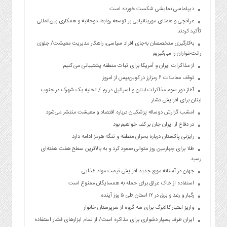
دیپلماسی نمایشی شکست خورده است
عراقچی و همتای موریتانیایی بر توسعه روابط دوجانبه و همکاری بین‌المللی
تأکید کردند
به‌کارگیری متخصصان به‌جای افراد سیاسی، راهکار مدیریت معیشت/ جلوی
رانت‌خواران را می‌گیریم
از مذاکرات ایران و آمریکا برای ثبات منطقه پشتیبانی می کنیم
توقف معاملات ۶ رمزارز در کوین‌بیس از امروز
آغاز دور سوم مذاکرات لبنان و اسرائیل در رم / تخلیه یک شهرک در جنوب
لبنان برای افزایش فشار
امشب گزارش دوساله پزشکیان درباره اقتصاد و معیشت منتشر می‌شود
در دفاع از ایران جان بر کف خواهیم بود
رایزنی پاکستان درباره بحران منطقه و تنگه هرمز ادامه دارد
طلا برای چهارمین روز متوالی صعود کرد و به بالاترین سطح هفت هفته‌ای
رسید
جهان در آستانه موج جدید افزایش قیمت مواد غذایی
استفاده از خاک عراق برای حمله به همسایگان ممنوع است
رگبار و رعد و برق در ۱۲ استان طی ۵ روز آینده
واریز اعتبار کالابرگ برای سه گروه از سرپرستان خانوار
ایران طرف بسیار دشواری برای مذاکره است/ از تمام ابزارهای فشار استفاده