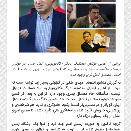
گاز
و
پتروشیمی
صنعت
و
خودرو
استارت
آپ
و
برخی از اهالی فوتبال معتقدند دیگر «کالچوپولی» نماد فساد در فوتبال
فن
نیست. متأسفانه حالا و در روزگاری که فوبتال ایران مزین به تاجر فساد
آوری
است، مصداق کامل تری وجود دارد.
بانک
به گزارش منشور اقتصاد –
مهدی ملکی در گزارشی بسیار زیبا نوشته است که
،
برخی از اهالی فوتبال معتقدند دیگر «کالچوپولی» نماد فساد در فوتبال
بیمه
نیست. متأسفانه حالا مصداق بهتری وجود دارد. از این به بعد اگر کسی
و
بخواهد درباره فساد در فوتبال صحبت کند، همین «لیگ برتر گیت» فوتبال
ایران گویاتر و در دسترس‌تر است! رشوه، جادوگری و شاید هم شرط‌بندی و
ارز
پولشویی؛ خبرهای تأیید شده و افشاگری‌های تأیید نشده تا همین امروز،
دیجیتال
نشان از یک رسوایی بزرگ دارد.
کشاورزی
گرچه تاکنون به صورت رسمی اسم چند فرد و تنها یک باشگاه (مس
و
رفسنجان) مطرح شده، اما با توجه به شواهد و قرائن، به هیچ عنوان