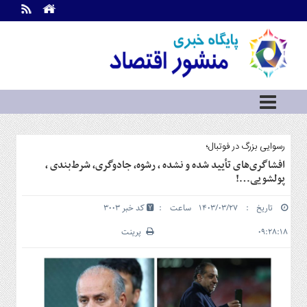
اطلاعات
تماس
تماس
با
ما
درباره
ما
سرویس
رسوایی بزرگ در فوتبال؛
ها
خانه
افشاگری‌های تأیید شده و نشده ، رشوه، جادوگری، شرط‌بندی ،
پولشویی…!
بازار
سرمایه
تاریخ : ۱۴۰۳/۰۳/۲۷ ساعت :
کد خبر 3003
و
بورس
۰۹:۲۸:۱۸
پرینت
مسکن
و
شهری
نفت،