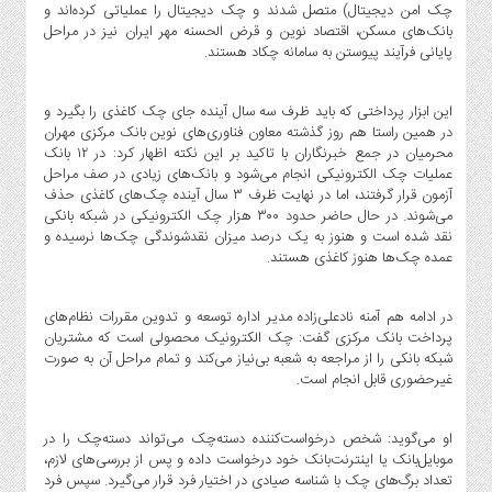
صنایع
چک امن دیجیتال) متصل شدند و چک دیجیتال را عملیاتی کرده‌اند و
غذایی
بانک‌های مسکن، اقتصاد نوین و قرض الحسنه مهر ایران نیز در مراحل
پایانی فرآیند پیوستن به سامانه چکاد هستند.
سیاسی
و
بین
این ابزار پرداختی که باید ظرف سه سال آینده جای چک کاغذی را بگیرد و
در همین راستا هم روز گذشته معاون فناوری‌های نوین بانک مرکزی مهران
الملل
محرمیان در جمع خبرنگاران با تاکید بر این نکته اظهار کرد: در ۱۲ بانک
نگاه
عملیات چک الکترونیکی انجام می‌شود و بانک‌های زیادی در صف مراحل
روز
آزمون قرار گرفتند، اما در نهایت ظرف ۳ سال آینده چک‌های کاغذی حذف
می‌شوند. در حال حاضر حدود ۳۰۰ هزار چک الکترونیکی در شبکه بانکی
گوناگون
نقد شده است و هنوز به یک درصد میزان نقدشوندگی چک‌ها نرسیده و
عمده چک‌ها هنوز کاغذی هستند.
در ادامه هم آمنه نادعلی‌زاده مدیر اداره توسعه و تدوین مقررات نظام‌های
پرداخت بانک مرکزی گفت: چک الکترونیک محصولی است که مشتریان
شبکه بانکی را از مراجعه به شعبه بی‌نیاز می‌کند و تمام مراحل آن به صورت
غیرحضوری قابل انجام است.
او می‌گوید: شخص درخواست‌کننده دسته‌چک می‌تواند دسته‌چک را در
موبایل‌بانک یا اینترنت‌بانک خود درخواست داده و پس از بررسی‌های لازم،
تعداد برگ‌های چک با شناسه صیادی در اختیار فرد قرار می‌گیرد. سپس فرد