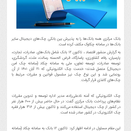
گاز
و
پتروشیمی
صنعت
و
خودرو
بانک مرکزی همه بانک‌ها را به پذیرش بین بانکی چک‌های دیجیتال سایر
بانک‌ها در سامانه چکاوک مکلف کرده است.
استارت
آپ
به گزارش منشور اقتصاد ، تاکنون ۱۲ بانک شامل بانک‌های صادرات، تجارت،
پارسیان، رفاه، کشاورزی، پاسارگاد، قرض الحسنه رسالت، ملت، گردشگری،
و
توسعه صادرات، توسعه تعاون، ملی به سامانه چکاد (سامانه چک امن
فن
دیجیتال) متصل شدند؛ خدمت چک الکترونیکی که ۲۱ آبان ۱۴۰۱ از آن
آوری
رونمایی شد و این نوع چک نیز مشمول قوانین و مقررات مرتبط با
بانک
چک‌های کاغذی قرار گرفت.
،
بیمه
چک الکترونیکی که آمنه نادعلی‌زاده، مدیر اداره توسعه و تدوین مقررات
و
نظام‌های پرداخت بانک مرکزی گفت: در حال حاضر بیش از ۶۰۰ هزار نفر
ارز
در کشور از چک دیجیتال استفاده می‌کنند و تاکنون بیش از ۳۱۶ هزار فقره
دیجیتال
چک الکترونیک در کشور صادر شده است.
کشاورزی
و
این مقام مسئول در ادامه اظهار کرد: تاکنون ۱۲ بانک به سامانه چکاد (سامانه