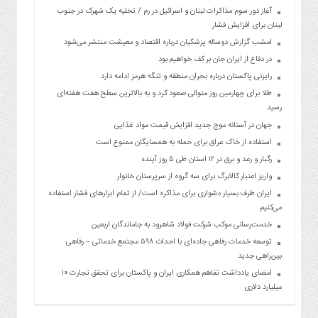
آغاز دور سوم مذاکرات لبنان و اسرائیل در رم / تخلیه یک شهرک در جنوب
لبنان برای افزایش فشار
امشب گزارش دوساله پزشکیان درباره اقتصاد و معیشت منتشر می‌شود
در دفاع از ایران جان بر کف خواهیم بود
رایزنی پاکستان درباره بحران منطقه و تنگه هرمز ادامه دارد
طلا برای چهارمین روز متوالی صعود کرد و به بالاترین سطح هفت هفته‌ای
رسید
جهان در آستانه موج جدید افزایش قیمت مواد غذایی
استفاده از خاک عراق برای حمله به همسایگان ممنوع است
رگبار و رعد و برق در ۱۲ استان طی ۵ روز آینده
واریز اعتبار کالابرگ برای سه گروه از سرپرستان خانوار
ایران طرف بسیار دشواری برای مذاکره است/ از تمام ابزارهای فشار استفاده
می‌کنیم
خدمت‌رسانی موکب شرکت فولاد شاهرود به جاماندگان اربعین
توسعه خدمات رفاهی جاده‌ای با احداث ۵۹۸ مجتمع خدماتی – رفاهی
بین‌راهی جدید
امضای یادداشت تفاهم همکاری ایران و پاکستان برای تحقق تجارت ۱۰
میلیارد دلاری