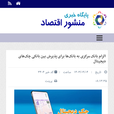
اطلاعات
تماس
تماس
با
ما
درباره
ما
سرویس
الزام بانک مرکزی به بانک‌ها برای پذیرش بین بانکی چک‌های
ها
خانه
دیجیتال
بازار
تاریخ : ۱۴۰۳/۰۴/۰۴ ساعت :
کد خبر 3404
سرمایه
و
۰۸:۱۳:۳۵
پرینت
بورس
مسکن
و
شهری
نفت،