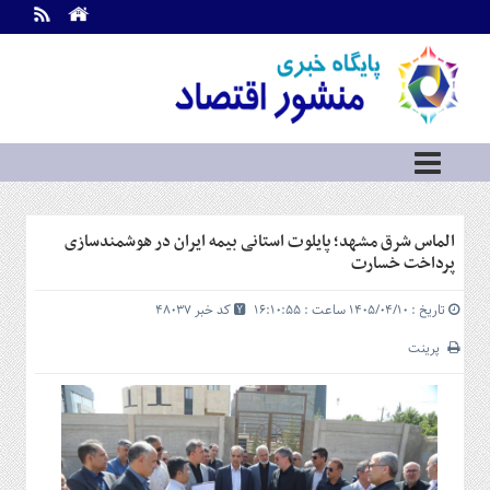
اطلاعات
تماس
تماس
با
ما
درباره
ما
سرویس
الماس شرق مشهد؛ پایلوت استانی بیمه ایران در هوشمندسازی
ها
خانه
پرداخت خسارت
بازار
تاریخ : ۱۴۰۵/۰۴/۱۰ ساعت : ۱۶:۱۰:۵۵
کد خبر 48037
سرمایه
و
پرینت
بورس
مسکن
و
شهری
نفت،