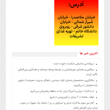
آخرین خبر ها
دیپلماسی نمایشی شکست خورده است
عراقچی و همتای موریتانیایی بر توسعه روابط دوجانبه و همکاری بین‌المللی
تأکید کردند
به‌کارگیری متخصصان به‌جای افراد سیاسی، راهکار مدیریت معیشت/ جلوی
رانت‌خواران را می‌گیریم
از مذاکرات ایران و آمریکا برای ثبات منطقه پشتیبانی می کنیم
توقف معاملات ۶ رمزارز در کوین‌بیس از امروز
آغاز دور سوم مذاکرات لبنان و اسرائیل در رم / تخلیه یک شهرک در جنوب
لبنان برای افزایش فشار