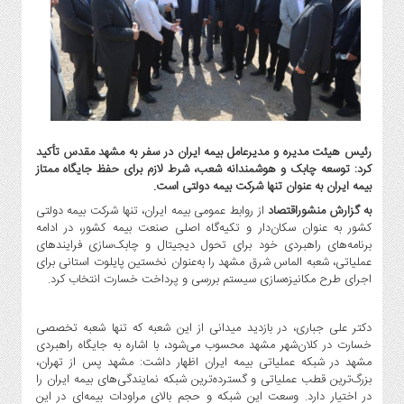
گاز
و
پتروشیمی
صنعت
و
خودرو
استارت
رئیس هیئت مدیره و مدیرعامل بیمه ایران در سفر به مشهد مقدس تأکید
آپ
کرد: توسعه چابک و هوشمندانه شعب، شرط لازم برای حفظ جایگاه ممتاز
و
بیمه ایران به عنوان تنها شرکت بیمه دولتی است.
فن
به گزارش منشوراقتصاد
از روابط عمومی بیمه ایران، تنها شرکت بیمه دولتی
آوری
کشور به عنوان سکان‌دار و تکیه‌گاه اصلی صنعت بیمه کشور، در ادامه
برنامه‌های راهبردی خود برای تحول دیجیتال و چابک‌سازی فرایندهای
بانک
عملیاتی، شعبه الماس شرق مشهد را به‌عنوان نخستین پایلوت استانی برای
،
اجرای طرح مکانیزه‌سازی سیستم بررسی و پرداخت خسارت انتخاب کرد.
بیمه
و
ارز
دکتر علی جباری، در بازدید میدانی از این شعبه که تنها شعبه تخصصی
دیجیتال
خسارت در کلان‌شهر مشهد محسوب می‌شود، با اشاره به جایگاه راهبردی
مشهد در شبکه عملیاتی بیمه ایران اظهار داشت: مشهد پس از تهران،
کشاورزی
بزرگ‌ترین قطب عملیاتی و گسترده‌ترین شبکه نمایندگی‌های بیمه ایران را
و
در اختیار دارد. وسعت این شبکه و حجم بالای مراودات بیمه‌ای در این