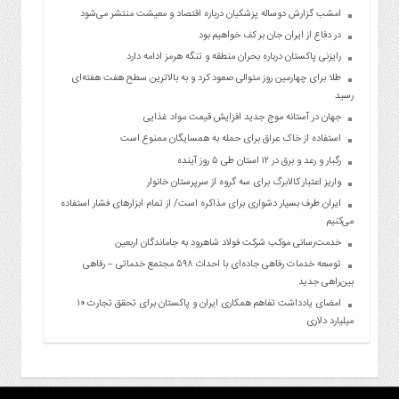
امشب گزارش دوساله پزشکیان درباره اقتصاد و معیشت منتشر می‌شود
در دفاع از ایران جان بر کف خواهیم بود
رایزنی پاکستان درباره بحران منطقه و تنگه هرمز ادامه دارد
طلا برای چهارمین روز متوالی صعود کرد و به بالاترین سطح هفت هفته‌ای
رسید
جهان در آستانه موج جدید افزایش قیمت مواد غذایی
استفاده از خاک عراق برای حمله به همسایگان ممنوع است
رگبار و رعد و برق در ۱۲ استان طی ۵ روز آینده
واریز اعتبار کالابرگ برای سه گروه از سرپرستان خانوار
ایران طرف بسیار دشواری برای مذاکره است/ از تمام ابزارهای فشار استفاده
می‌کنیم
خدمت‌رسانی موکب شرکت فولاد شاهرود به جاماندگان اربعین
توسعه خدمات رفاهی جاده‌ای با احداث ۵۹۸ مجتمع خدماتی – رفاهی
بین‌راهی جدید
امضای یادداشت تفاهم همکاری ایران و پاکستان برای تحقق تجارت ۱۰
میلیارد دلاری