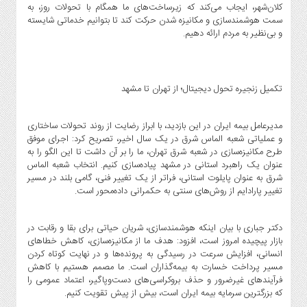
صنایع
کلان‌شهر، ایجاب می‌کند که زیرساخت‌های ما همگام با تحولات روز، به
غذایی
سمت هوشمندسازی و مکانیزه شدن حرکت کند تا بتوانیم خدماتی شایسته
و بی‌نظیر به مردم ارائه دهیم.
سیاسی
و
بین
الملل
تکمیل زنجیره تحول دیجیتال؛ از تهران تا مشهد
نگاه
روز
​​​​​​​مدیرعامل بیمه ایران در این بازدید، با ابراز رضایت از روند تحولات ساختاری
و عملیاتی شعبه الماس شرق در یک سال اخیر، تصریح کرد: اجرای موفق
گوناگون
طرح مکانیزه‌سازی در شعبه شرق تهران، ما را بر آن داشت تا این الگو را به
عنوان یک راهبرد استانی در مشهد پیاده‌سازی کنیم. انتخاب شعبه الماس
شرق به عنوان پایلوت استانی، فراتر از یک تغییر فنی، گامی بلند در مسیر
تغییر پارادایم از روش‌های سنتی به حکمرانی داده‌محور است.
​​​​​​​دکتر جباری با بیان اینکه هوشمندسازی، شریان حیاتی برای بقا و رقابت در
بازار پیچیده امروز است، افزود: هدف ما از مکانیزه‌سازی، کاهش خطاهای
انسانی، افزایش سرعت در رسیدگی به پرونده‌ها و در نهایت کوتاه کردن
مسیر پرداخت خسارت به بیمه‌گذاران است. ما مصمم هستیم با کاهش
فرآیندهای غیرضرور و حذف بروکراسی‌های دست‌وپاگیر، اعتماد عمومی را
که بزرگترین سرمایه بیمه ایران است، بیش از پیش تقویت کنیم.