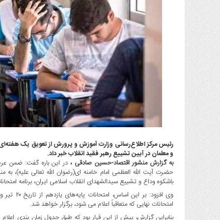
گاز
و
پتروشیمی
صنعت
و
خودرو
استارت
آپ
و
فن
آوری
بانک
،
رئیس مرکز اطلاع‌رسانی وزارت آموزش و پرورش از تعویق یک هفته‌ای ا
و معلمان در آیین تشییع رهبر فقید انقلاب خبر داد.
بیمه
به گزارش منشور اقتصاد-حسین صادقی ،
در این باره گفت: ضمن عر
و
حضرت آیت الله العظمی امام خامنه ای(رضوان الله تعالی علیه)، به 
ارز
باشکوه وداع و تشییع سیدالشهدای انقلاب اسلامی ایران، برنامه امتحانا
دیجیتال
کشاورزی
امتحانات نهایی که متعاقباً اعلام می شود، برگزار خواهد شد.
و