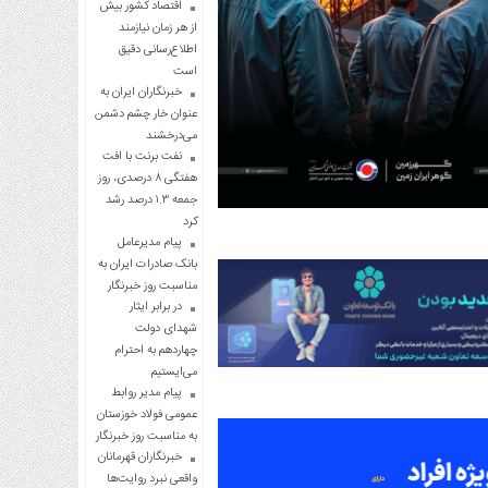
اقتصاد کشور بیش
از هر زمان نیازمند
اطلاع‌رسانی دقیق
است
خبرنگاران ایران به
عنوان خار چشم دشمن
می‌درخشند
نفت برنت با افت
هفتگی ۸ درصدی، روز
جمعه ۱.۳ درصد رشد
کرد
پیام مدیرعامل
بانک صادرات ایران به
مناسبت روز خبرنگار
در برابر ایثار
شهدای دولت
چهاردهم به احترام
می‌ایستیم
پیام مدیر روابط
عمومی فولاد خوزستان
به مناسبت روز خبرنگار
خبرنگاران قهرمانان
واقعی نبرد روایت‌ها