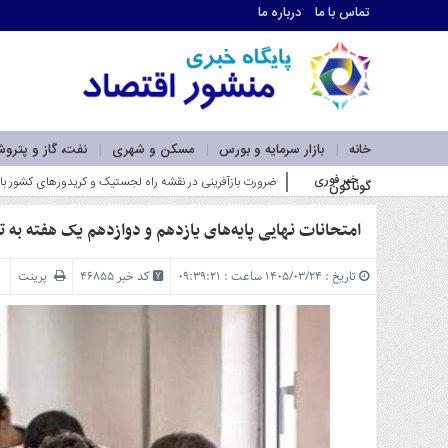
تماس با ما
درباره ما
اطلاعات
تماس
تماس
با
ما
خانه
بازار سرمایه و بورس
مسکن و شهری
نفت، گاز و پترو
درباره
خبر فوری
ضرورت بازآفرینی در نقشه راه لجستیک و کریدورهای کشور با ت
گوناگون
ما
سرویس
ها
امتحانات نهایی پایه‌های یازدهم و دوازدهم یک هفته‌ به ت
خانه
بازار
تاریخ : ۱۴۰۵/۰۳/۲۴ ساعت : ۰۹:۳۹:۲۱
کد خبر 46855
پرینت
سرمایه
و
بورس
مسکن
و
شهری
نفت،