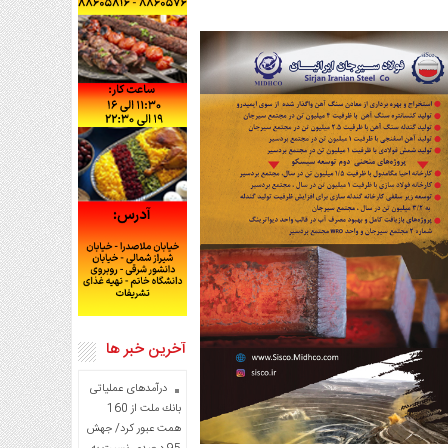
آخرین خبر ها
درآمدهای عملیاتی
بانك ملت از 160
همت عبور كرد/ جهش