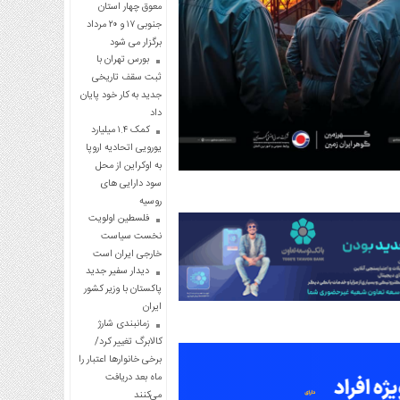
معوق چهار استان
جنوبی ۱۷ و ۲۰ مرداد
برگزار می شود
بورس تهران با
ثبت سقف تاریخی
جدید به کار خود پایان
داد
کمک ۱.۴ میلیارد
یورویی اتحادیه اروپا
به اوکراین از محل
سود دارایی های
روسیه
فلسطین اولویت
نخست سیاست
خارجی ایران است
دیدار سفیر جدید
پاکستان با وزیر کشور
ایران
زمانبندی شارژ
کالابرگ تغییر کرد/
برخی خانوارها اعتبار را
ماه بعد دریافت
می‌کنند