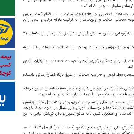
دوره روزانه یا سایر دوره‌ها شده‌اند، باید تا هشتم اردیبهشت ماه نسبت به ثبت کدرشته‌محل‌های انتخابی خود (حداکثر ۵۰ کدرشته‌محل در صورت
لاع‌رسانی سازمان سنجش اقدام کنند.
اب رشته‌های تحصیلی و اطلاعیه‌های مرتبط با آن اقدام کنند، سپس
موعه امتحانی انتخاب و اولویت‌ها را به ترتیب علاقه مرتب و پس از آن
دفترچه راهنمای انتخاب رشته‌های تحصیلی این آزمون از طریق درگاه اطلاع‌رسانی سازمان سنجش آموزش کشور از بعد از ظهر روز یکشنبه ۳۱
ها و مراکز آموزش عالی تحت پوشش وزارت علوم، تحقیقات و فناوری به
ان، زمان و مکان برگزاری آزمون، نحوه مصاحبه علمی یا برگزاری آزمون
کرد.
، مواد آزمون و ضرایب امتحانی از طریق درگاه اطلاع رسانی دانشگاه
ضی صرفاً یک بار انجام می شود و عدم مراجعه متقاضیان در این مرحله،
بق علمی و پژوهشی برای این متقاضیان امکانپذیر نخواهد بود.
به علمی و سنجش عملی و همچنین طرح‌واره در رشته محل های پژوهش
شور به دانشگاه‌ها و مؤسسات آموزش عالی ارسال می شود، لحاظ خواهد
ند، نمره ای مطابق با شیوه نامه مذکور تعیین و برای گزینش نهایی به این
با توجه به ابلاغیه شورای عالی انقلاب فرهنگی، دانشگاه‌ها و مؤسسات آموزش عالی در پذیرش مقطع دکتری (نیمه متمرکز) از سال ۱۴۰۳ به بعد
ن متمرکز، سوابق آموزشی، پژوهشی، فناوری و مصاحبه و همچنین طرح‌واره