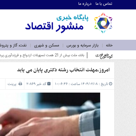
تماس با ما
درباره ما
اطلاعات
تماس
تماس
با
ما
خانه
بازار سرمایه و بورس
مسکن و شهری
نفت، گاز و پترو
درباره
خبر فوری
بانك ملت بیش از 21 همت تسهیلات ازدواج و فرزندآوری پرداخت كرد؛ رشد 106 درصدی نسبت به مدت مشابه سال گذشته_
گوناگون
ما
سرویس
ها
امروز،مهلت انتخاب رشته دکتری پایان می یابد
خانه
بازار
تاریخ : ۱۴۰۴/۰۲/۰۸ ساعت : ۱۰:۰۶:۴۶
کد خبر 20869
پرینت
سرمایه
و
بورس
مسکن
و
شهری
نفت،