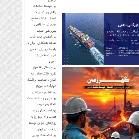
اربعین
توسعه خدمات
رفاهی جاده‌ای با
احداث ۵۹۸ مجتمع
خدماتی – رفاهی
بین‌راهی جدید
امضای یادداشت
تفاهم همکاری ایران و
پاکستان برای تحقق
تجارت ۱۰ میلیارد
دلاری
مهمانی ۱۲ هزار
نفری بانک صادرات
ایران/ حمایت از اقشار
کم‌درآمد با توزیع
بسته‌های معیشتی
در چهار ماه نخست
۱۴۰۵ رقم خورد؛
پرداخت بیش از ۸
همت وام ازدواج به
زوج‌های جوان توسط
بانک ملی ایران
امتحانات نهایی