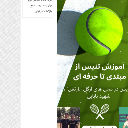
کرد:اتخاذ تدابیر لازم
برای مدیریت موج
بازگشت زائران