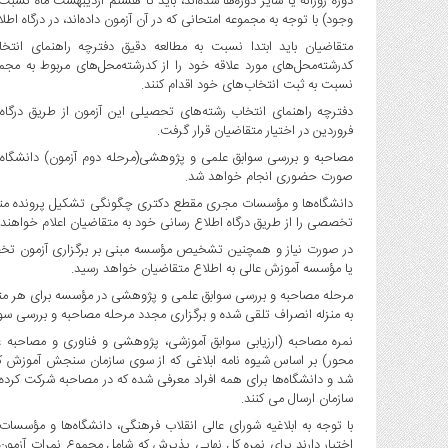
صنایع
وجود) با توجه به مجموعه امتحانی که در آن آزمون داده‌اند، در درگاه اط
غذایی
متقاضیان باید ابتدا نسبت به مطالعه دقیق دفترچه راهنمای انتخ
سیاسی
کدرشته‌محل‌های مورد علاقه خود را از کدرشته‌محل‌های مربوط به مج
و
نسبت به ثبت انتخاب‌های خود اقدام کنند.
بین
الملل
فروردین در اختیار متقاضیان قرار گرفت.
نگاه
مصاحبه و بررسی سوابق علمی و پژوهشی(مرحله دوم آزمون) دانشگاه‌
روز
صورت حضوری انجام خواهد شد.
گوناگون
دانشگاه‌ها و مؤسسات مجری مقطع دکتری چگونگی تشکیل پرونده متقاضی
تخصصی را از طریق درگاه اطلاع رسانی خود به متقاضیان اعلام خواهند 
در صورت نیاز و همچنین تشخیص مؤسسه مبنی بر برگزاری آزمون تخصصی
یا مؤسسه آموزش عالی به اطلاع متقاضیان خواهد رسید.
مرحله مصاحبه و بررسی سوابق علمی و پژوهشی در مؤسسه برای هر متقا
به منزله انصراف تلقی شده و برگزاری مجدد مرحله مصاحبه و بررسی سوا
نمره مصاحبه (ارزیابی سوابق آموزشی، پژوهشی و فناوری و مصاح
محور) بر اساس شیوه نامه ابلاغی که از سوی سازمان سنجش آموزش ک
شد و دانشگاه‌ها برای همه افراد معرفی شده که در مصاحبه شرکت کرده ا
سازمان ارسال می کنند.
اختیار دارند برای نمره کل نهایی پذیرش که شامل مجموع نمرات آزمو