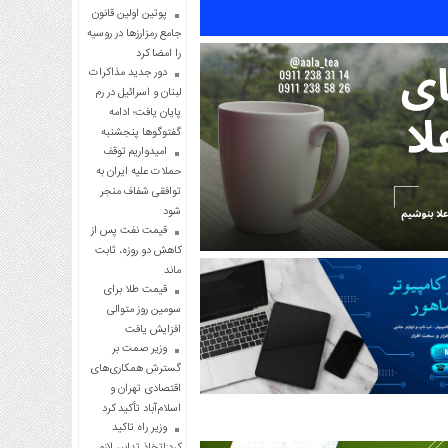
پوتین اولین قانون
جامع رمزارزها در روسیه
را امضا کرد
دور جدید مذاکرات
لبنان و اسرائیل در رم
پایان یافت؛ ادامه
گفتوگوها پنجشنبه
امیدواریم توقف
حملات علیه ایران به
توافقی شفاف منجر
شود
قیمت نفت پس از
کاهش دو روزه، ثابت
ماند
قیمت طلا برای
سومین روز متوالی
افزایش یافت
وزیر صمت بر
گسترش همکاری‌های
اقتصادی تهران و
اسلام‌آباد تأکید کرد
وزیر راه تاکید