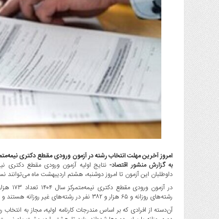
گاز
و
پتروشیمی
صنعت
و
خودرو
استارت
آپ
و
فن
آوری
بانک
،
بیمه
امروز آخرین مهلت انتخاب رشته در آزمون ورودی مقطع دکتری نیمه‌متمرکز سال ۱۴۰۴ از طریق سازمان سنجش آمو
و
به گزارش منشور اقتصاد-
داوطلبان این آزمون تا امروز دوشنبه، هشتم اردیبهشت ماه می‌توانند نس
ارز
دیجیتال
رشته‌های روزانه و ۶۵ هزار و ۳۸۲ نفر در رشته‌های غیر روزانه هستند و در مجموع ۱۳۶ هزار و ۸۷۹ نفر مجاز به انتخاب رشته شده‌اند.
کشاورزی
آن‌دسته از افرادی که بر اساس مندرجات کارنامه اولیه، مجاز به انتخا
و