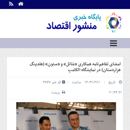
اطلاعات
تماس
تماس
با
ما
درباره
ما
سرویس
امضای تفاهم‌نامه همکاری «شاتل» و «ستون» (هلدینگ
ها
خانه
هزاردستان) در نمایشگاه الکامپ
بازار
تاریخ : ۱۴۰۳/۰۴/۱۱ ساعت :
کد خبر 3767
سرمایه
و
۲۰:۴۴:۲۱
پرینت
بورس
مسکن
و
شهری
نفت،