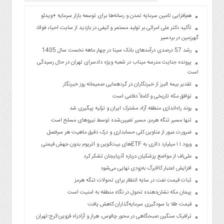
هم‌افزایی تامین سرمایه تمدن و رسانه‌ها برای توسعه بازار سرمایه +ویدئو
تأکید دکتر علی امرائی بر تولید مستمر و کیفی در بازدید از سایت احیاء فولاد
گهرزمین در بردسیر
رشد 57 درصدی درآمد‌های بانک سینا در چهار ماهه نخست سال 1405
پرونده جنایت مدرسه میناب در شعبه ویژه دادسرای تهران در حال رسیدگی
است
تقدیر بیمه البرز از خبرنگاران در گردهمایی صمیمانه روز خبرنگار
توافق مکه تاریخی و کاملاً دفاعی است
روند راه‌اندازی منطقه آزاد مشترک ایران و ترکیه پیگیری شد
تنها مسیر تنگه هرمز، مسیر تعیین‌شده توسط نیروهای مسلح است
ضرورت عبور از عناوین کلی حسابداری و درک دقیق ماهیت هر سرفصل
ورود ۱.۱ میلیارد دلاری به ETFهای بیت‌کوین و اتریوم بدون جهش قیمتی
علی‌اف از مواضع پزشکیان درباره آذربایجان تشکر کرد
افزایش اعتبار کالابرگ به‌زودی نهایی می‌شود
ثبات قیمت نفت در سایه انتظار برای تحولات تنگه هرمز
پیمان مکه نشان‌دهنده تحول در نگاه منطقه به امنیت است
قیمت طلا با سودگیری سرمایه‌گذاران کاهش یافت
ترافیک سنگین صبحگاهی در محور چالوس، هراز و آزادراه قزوین-کرج-تهران