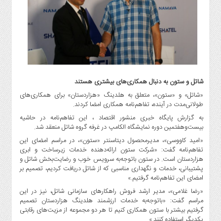
گاز
و
پتروشیمی
صنعت
و
خودرو
استارت
شاتل و ستون به دنبال همکاری‌های بیشتری هستند
آپ
«شاتل»‌ و «ستون»، متعلق به هلدینگ «هزاردستان» برای همکاری‌های
و
طولانی‌مدت در آینده، تفاهم‌نامه همکاری امضا کردند.
فن
به گزارش پایگاه خبری منشور اقتصاد ، این تفاهم‌نامه در حاشیه
آوری
بیست‌وهفتمین دوره نمایشگاه الکامپ در غرفه گروه شاتل منعقد شد.
بانک
«امید کاووسی»، مدیرمحصول دیتاسنتر «ستون»، در مراسم امضای این
،
تفاهم‌نامه گفت: «شرکت ستون ارائه‌دهنده خدمات زیرساخت و ابری
بیمه
هزاردستان است. در ستون باتوجه‌به سرویس خوب و رضایت‌بخش شاتل و
و
پشتیبانی، خدمات و نگهداری مناسبی که از شاتل دریافت کردیم، تصمیم بر
ارز
امضای این تفاهم‌نامه گرفتیم.»
دیجیتال
«رضا غلامی»، مدیر ارشد فروش راهکارهای سازمانی شاتل، نیز در این
مراسم گفت: «باتوجه‌به خدمات ارزشمند هلدینگ هزاردستان تصمیم
کشاورزی
گرفتیم بیشتر با ستون همکاری کنیم تا هر دو مجموعه از مزیت‌های رقابتی
و
یکدیگر استفاده کنند.»