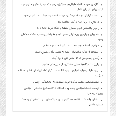
آغاز دور سوم مذاکرات لبنان و اسرائیل در رم / تخلیه یک شهرک در جنوب
لبنان برای افزایش فشار
امشب گزارش دوساله پزشکیان درباره اقتصاد و معیشت منتشر می‌شود
در دفاع از ایران جان بر کف خواهیم بود
رایزنی پاکستان درباره بحران منطقه و تنگه هرمز ادامه دارد
طلا برای چهارمین روز متوالی صعود کرد و به بالاترین سطح هفت هفته‌ای
رسید
جهان در آستانه موج جدید افزایش قیمت مواد غذایی
استفاده از خاک عراق برای حمله به همسایگان ممنوع است
رگبار و رعد و برق در ۱۲ استان طی ۵ روز آینده
واریز اعتبار کالابرگ برای سه گروه از سرپرستان خانوار
ایران طرف بسیار دشواری برای مذاکره است/ از تمام ابزارهای فشار استفاده
می‌کنیم
خدمت‌رسانی موکب شرکت فولاد شاهرود به جاماندگان اربعین
توسعه خدمات رفاهی جاده‌ای با احداث ۵۹۸ مجتمع خدماتی – رفاهی
بین‌راهی جدید
امضای یادداشت تفاهم همکاری ایران و پاکستان برای تحقق تجارت ۱۰
میلیارد دلاری