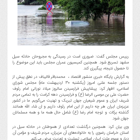
گاز
و
پتروشیمی
صنعت
و
خودرو
استارت
آپ
رییس مجلس گفت: ضروری است در رسیدگی به مجروحان حادثه سیل
و
مشهد تسریع شود. همچنین کمیسیون عمران مجلس باید این موضوع را
تا حصول نتیجه، پیگیری کند.
فن
آوری
به گزارش پایگاه خبری منشور اقتصاد ، محمدباقر قالیباف در نطق پیش از
دستور جلسه علنی امروز (یکشنبه ۳۰ اردیبهشت ماه) مجلس شورای
بانک
اسلامی، اظهار کرد: پیشاپیش فرارسیدن سالروز میلاد نورانی امام رئوف
،
حضرت علی بن موسی الرضا (ع) و فرارسیدن دهه کرامت را به تمامی مردم
بیمه
شریف ایران و عموم شیعیان جهان تبریک و تهنیت می‌گویم. ما در کشور
و
عزیزمان ایران هر چه داریم از این امام رئوف داریم و ان شاء الله همانند
ارز
گذشته برکات و توجه امام رضا (ع) شامل حال همه ما و همه مسلمانان
جهان شود.
دیجیتال
وی بیان کرد: همچنین درگذشت تعدادی از هموطنان در حادثه سیل در
کشاورزی
استان خراسان رضوی را به خانواده‌های آن عزیزان، مردم شریف و مؤمن آن
و
دیار و عموم ملت ایران اسلامی تسلیت و تعزیت عرض می‌کنم.