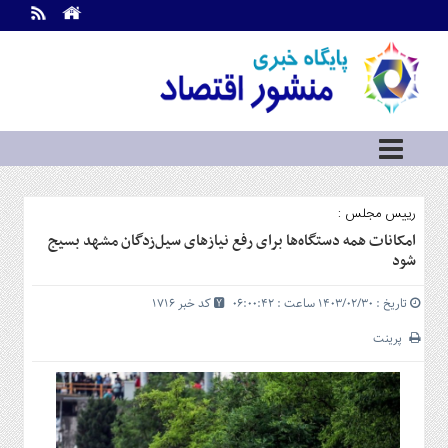
اطلاعات
تماس
تماس
با
ما
درباره
ما
سرویس
رییس مجلس :
ها
خانه
امکانات همه دستگاه‌ها برای رفع نیازهای سیل‌زدگان مشهد بسیج
شود
بازار
سرمایه
تاریخ : ۱۴۰۳/۰۲/۳۰ ساعت : ۰۶:۰۰:۴۲
کد خبر 1716
و
بورس
پرینت
مسکن
و
شهری
نفت،