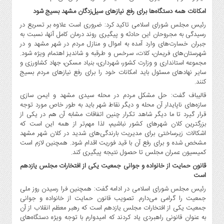
صنایع
امکانات همه دستگاه‌ها برای رفع نیازهای سیل‌زدگان مشهد بسیج شود
غذایی
رئیس مجلس شورای اسلامی تاکید کرد: ضروری است علاوه بر تسریع در
سیاسی
رسیدگی به مجروحان این حادثه و پیگیری روند درمان کامل آنها، نسبت به
و
جبران خسارت‌های وارد آمده به اموال و منازل مردم در شهر مشهد و در
بین
شهرستان‌های فریمان، کلات، سرخس و طرقبه و شاندیز اهتمام ویژه شود.
الملل
مجموعه استانداری و وزارت کشور، شهرداری، بنیاد مسکن، جهاد کشاورزی و
سایر نهادهای مسئول باید امکانات خود را برای رفع نیازهای مردم بسیج
نگاه
کنند.
روز
قالیباف گفت: حل مشکل مردم در محله سیدی مشهد و ایمن سازی
گوناگون
سازه‌های ناپایدار آن محله و دیگر نقاط شهر باید به طور خاص مورد توجه
قرار گیرد تا ما دیگر شاهد تکرار چنین اتفاقات مشابه آن هم در یکی از
بزرگترین کلان شهرهای کشور نباشیم، لذا مهم‌تر از همه این است که
اشکالات زیرساختی برای مدیریت بارندگی‌های شدید در کلان شهر مشهد
مشخص شده و برای رفع آن با قید فوریت اقدام شود. همچنین لازم است
کمیسیون عمران مجلس تا حصول نتیجه پیگیری کند.
قانون حمایت از خانواده و جوانی جمعیت یکی از افتخارات مجلس یازدهم
است
رئیس مجلس شورای اسلامی در ادامه گفت: همچنین فرا رسیدن روز ملی
جمعیت را گرامی می‌دارم. تصویب قانون حمایت از خانواده و جوانی
جمعیت یکی از افتخارات مجلس یازدهم است که رهبر معظم انقلاب از آن
به عنوان قانونی راهبردی یاد کردند که امیدوارم با توجه ویژه دستگاه‌های