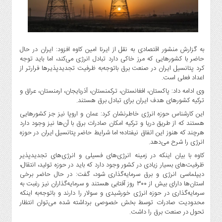
گاز
و
پتروشیمی
صنعت
به گزارش منشور اقتصادی به نقل از ایرنا امین کاوه افزود: ایران در حال
و
حاضر با کشورهایی که مرز خاکی دارد تبادل انرژی می‌کند، اما باید توجه
خودرو
کرد پتانسیل ایران در صنعت برق باتوجه‌به ظرفیت تجدیدپذیرها فرارتر از
استارت
اعداد فعلی است.
آپ
وی ادامه داد: پاکستان، افغانستان، ترکمنستان، آذربایجان، ارمنستان، عراق و
و
ترکیه کشورهای هدف ایران برای تبادل برق هستند.
فن
این کارشناس حوزه انرژی خاطرنشان کرد: عمان و اروپا نیز جز کشورهایی
آوری
هستند که از طریق دریا و ترکیه امکان صادرات برق با آن‌ها نیز وجود دارد
هرچند که هنوز این اتفاق نیفتاده؛ اما شرایط حاضر پتانسیل ایران در حوزه
بانک
انرژی را شرح می‌دهد.
،
کاوه با بیان اینکه در زمینه انرژی‌های فسیلی و انرژی‌های تجدیدپذیر
بیمه
ظرفیت‌های بسیار زیادی در کشور وجود دارد که باید در حوزه تولید، انتقال،
و
دیپلماسی انرژی و برق سرمایه‌گذاری شود، گفت: در حال حاضر برخی
ارز
استان‌ها دارای بیش از ۳۰۰ روز آفتابی هستند و سرمایه‌گذاران نیز رغبت به
دیجیتال
سرمایه‌گذاری در حوزه انرژی خورشیدی و سولار را دارند و باتوجه‌به اینکه
محدودیت صادرات توسط بخش خصوصی برداشته شده می‌توان انتظار
کشاورزی
تحول در صنعت برق را داشت.
و