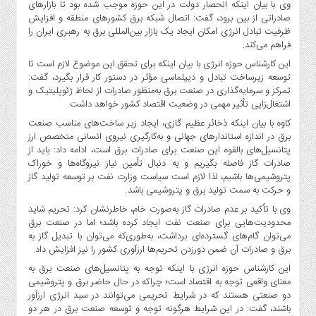
صنایع
وی با بیان اینکه انحصار دولت در این حوزه موجب شده بود تا بازارهای
صادراتی از بین برود، گفت: اتصال شبکه برق کشورهای منطقه و افزایش
غذایی
ظرفیت تبادل انرژی امکان ایجاد یک بازار بین‌المللی برق به رهبری ایران را
سیاسی
فراهم می‌کند.
و
این کارشناس حوزه انرژی با بیان اینکه برای تحقق این موضوع لازم است تا
بین
توسعه زیرساخت تبادل و دیپلماسی مؤثر در دستور کار قرار بگیرد، گفت:
الملل
تمرکز و سرمایه‌گذاری در صنعت برق به‌منظور صادرات از لحاظ ژئوپلیتیک و
اشتغال‌زایی تأثیر مهمی در وضعیت اقتصاد کشور خواهد داشت.
نگاه
روز
کاوه با بیان اینکه ذخائر عظیم گازی، ایجاد زیر ساخت‌های مناسب صنعت
برق در اندازه استاندارهای جهانی و به‌کارگیری نیروی انسانی متخصص ارز
گوناگون
پتانسیل‌های بالقوه این صنعت برای صادرات برق است، ادامه داد: باید از
صادرات گاز فاصله بگیریم و به دنبال تأمین نیاز نیروگاه‌ها و خوراک
پتروشیمی‌ها باشیم، لذا لازم است سیاست وزارت نفت بر توسعه تولید گاز
و حرکت به سمت تولید برق و پتروشیمی باشد.
وی با تأکید بر عدم صادرات گاز به‌صورت خام، خاطرنشان کرد: تحریم شاید
محدودیت‌هایی برای صنعت نفت ایجاد کرده باشد؛ اما در صنعت برق
می‌توان گام‌های گسترده‌ای برداشت، به‌طوری‌که می‌توان با تبدیل گاز به
برق و صادرات آن ضمن دورزدن تحریم‌ها ارزآوری کشور را نیز افزایش داد.
این کارشناس حوزه انرژی با اینکه توجه به پتانسیل‌های صنعت برق به
معنای واقعی توجه به اقتصاد است؛ چراکه در حال حاضر برق و پتروشیمی
دو صنعتی هستند که در شرایط تحریمی می‌توانند در سبد انرژی ارزآور
باشند، گفت: در این شرایط هرگونه توجه و توسعه صنعت برق در هر دو