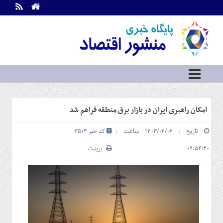
اطلاعات
تماس
تماس
با
ما
درباره
ما
سرویس
امکان راهبری ایران در بازار برق منطقه فراهم شد
ها
خانه
تاریخ : ۱۴۰۳/۰۴/۰۶ ساعت :
کد خبر 3514
بازار
سرمایه
۰۹:۵۴:۲۰
پرینت
و
بورس
مسکن
و
شهری
نفت،