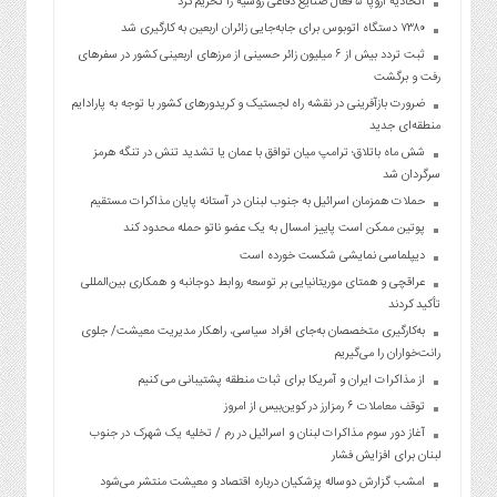
اتحادیه اروپا ۵ فعال صنایع دفاعی روسیه را تحریم کرد
۷۳۸۰ دستگاه اتوبوس برای جابه‌جایی زائران اربعین به‌ کارگیری شد
ثبت تردد بیش از ۶ میلیون زائر حسینی از مرزهای اربعینی کشور در سفرهای
رفت و برگشت
ضرورت بازآفرینی در نقشه راه لجستیک و کریدورهای کشور با توجه به پارادایم
منطقه‌ای جدید
شش ماه باتلاق؛ ترامپ میان توافق با عمان یا تشدید تنش در تنگه هرمز
سرگردان شد
حملات همزمان اسرائیل به جنوب لبنان در آستانه پایان مذاکرات مستقیم
پوتین ممکن است پاییز امسال به یک عضو ناتو حمله محدود کند
دیپلماسی نمایشی شکست خورده است
عراقچی و همتای موریتانیایی بر توسعه روابط دوجانبه و همکاری بین‌المللی
تأکید کردند
به‌کارگیری متخصصان به‌جای افراد سیاسی، راهکار مدیریت معیشت/ جلوی
رانت‌خواران را می‌گیریم
از مذاکرات ایران و آمریکا برای ثبات منطقه پشتیبانی می کنیم
توقف معاملات ۶ رمزارز در کوین‌بیس از امروز
آغاز دور سوم مذاکرات لبنان و اسرائیل در رم / تخلیه یک شهرک در جنوب
لبنان برای افزایش فشار
امشب گزارش دوساله پزشکیان درباره اقتصاد و معیشت منتشر می‌شود