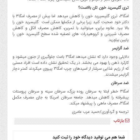
تری گلیسرید خون تان بالاست؟
امگا۳، تری گلیسیرید خون را کاهش میدهد اما بیش از مصرف امگا۳ با
دکتر خود صحبت کنید زیرا برخی از مکملها ممکن است گلیسرید خون را
بالا ببرد. علاوه براین، میتوانید با تمرین، کاهش مصرف الکل و کاهش
مصرف شیرینی و کربوهیدرات های تصفیه شده سطح گلیسرید خون را
پایین بیاورید.
ضد آلزایمر
دلایلی وجود دارد که نشان میدهد امگا۳ باعث جلوگیری از جنون میشود و
کارکرد ذهن را بهبود می بخشد. در یک تحقیق نشان داده است افراد مسنی
که از رژیم غذایی سرشار از اسیدهای چرب امگا۳ پیروی میکردند کمتر دچار
آلزایمر میشدند.
ضد سرطان
امگا۳ خطر ابتلا به سرطان روده بزرگ، سرطان سینه و سرطان پروستات
پیشرفته را کاهش میدهد. جامعه سرطان امریکا به جای مصرف مکمل
امگا۳، مصرف ماهی را پیشنهاد میکند.
ترجمه و گردآوری/حمید عرب عامری
بازتاب
شما هم می توانید دیدگاه خود را ثبت کنید