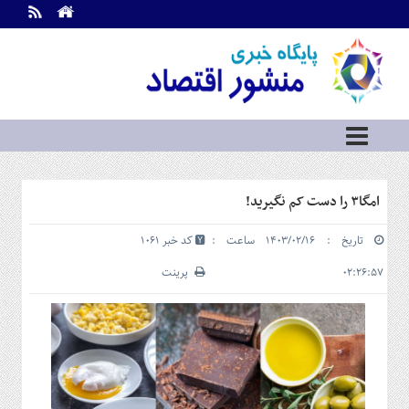
اطلاعات
تماس
تماس
با
ما
درباره
ما
سرویس
امگا۳ را دست کم نگیرید!
ها
خانه
تاریخ : ۱۴۰۳/۰۲/۱۶ ساعت :
کد خبر 1061
بازار
سرمایه
۰۲:۲۶:۵۷
پرینت
و
بورس
مسکن
و
شهری
نفت،