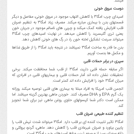
میکند.
صنایع
دوست عروق خونی
غذایی
اسیدای چرب امگا۳ با کاهش التهاب موجود در عروق خونی، مفاصل و دیگر
سیاسی
قسمتهای بدن با بیماری مبارزه میکند. مصرف زیاد امگا۳ به تنظیم ضربان
و
قلب افزایش یافته کمک میکند و چربی های ناسالم موجود در جریان خون
بین
یعنی تری گلیسرید را کاهش میدهد. در نهایت اسیدهای چرب امگا۳
الملل
میتواند سرعت تشکیل لخته خون را، در رگ های خونی کاهش دهد.
نگاه
بدن ما قادر به ساخت امگا۳ نمیباشد در نتیجه باید امگا۳ را از طریق غذاها
روز
و مکمل ها بدست آوریم.
گوناگون
سپری در برابر حملات قلبی
اگر سابقه حمله قلبی دارید، امگا۳ از قلب شما محافظت میکند. برخی
تحقیقات نشان داده اند آمار حملات قلبی و بیماریهای قلبی در افرادی که
میزان امگا۳ خود را افزایش داده اند کمتر است.
انجمن قلب امریکا به افراد مبتلا به بیماری های قلبی توصیه میکند روزانه
یک گرم EPA و DHA مصرف کنند. خوردن ماهی بهترین گزینه میباشد. اما
ممکن است دکتر شما کپسولهای حاوی روغن ماهی نیز برای شما تجویز
کند.
تنظیم کننده طبیعی ضربان قلب
امگا۳ تاثیر تثبیت کننده ای بر قلب دارد. امگا۳ میتواند شدت تپش قلب را
پایین بیاورد و ضربان غیرعادی قلب را کاهش دهد. ماهی، گردو، بروکلی و
دانه سویای سبز از مرسوم ترین منابع اسیدهای چرب امگا۳ است.