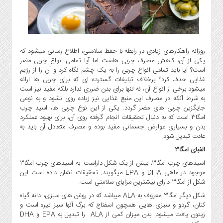
گاز
و
پتروشیمی
صنعت
روزانه راهکارهای زیادی در رابطه با حفظ سلامتی، اطلاع رسانی میشود که
و
یکی از آن، کاهش مصرف چربی هاست اما آیا تمامی انواع چربی مضر
خودرو
است؟ آیا باید تمامی انواع چربی را به یک چشم نگاه کرد و آن را از رژیم
استارت
غذایی حذف کرد؟ برخلاف تبلیغات گسترده ای که برای چربی ها ارائه
آپ
میشود برخی از انواع آن، نه تنها برای بدن ضرری ندارد بلکه مفید نیز است
به شرط آنکه در مصرف این منبع غذایی نیز زیاده روی نشود و به نوعی
و
جایگزین چربی های مضر گردد. یکی از این نوع چربی ها، اسید چرب
فن
امگا۳ است که به دنبال تحقیقات انجام گرفته روی آن، برای بهبود عملکرد
آوری
بدن و بسیاری عوارض جسمانی مفید بوده و مصرف متعادل آن باید به
بانک
عادت تبدیل شود.
،
الفبای امگا۳
بیمه
اسیدهای چرب امگا۳، بیش از یک شکل داراست. به اسیدهای چرب امگا۳
و
موجود در ماهی DHA و EPA میگویند. تحقیقات نشان داده است این
ارز
شکل از امگا۳ دارای بیشترین مزایای سلامتی است.
دیجیتال
شکل دیگر امگا۳ معروف به ALA میباشد که در روغن های سبزی، دانه گیاه
کشاورزی
کتان، گردو و سبزی هایی همچون اسفناج که برگ آنها سبز تیره است و
زیتون یافت میشود. بدن میزان کمی از ALA را تبدیل به EPA و DHA
و