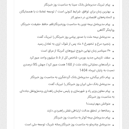
پیام تبریک مدیرعامل بانک سینا به مناسبت روز خبرنگار
بهترین زمان برای توافق، شرایط کنونی است / توسعه تعاملات با همسایگان
و اتحادیه‌های اقتصادی در دستور کار
پیام مدیرعامل بیمه نوین به مناسبت روزخبرنگار:قلم، حافظ حقیقت؛ خبرنگار،
روایتگر آگاهی
مدیرعامل بیمه ملت با صدور پیامی روز خبرنگار را تبریک گفت
زنجیره مرغ و تخم‌مرغ ۸ ماه پس از شوک ارزی به تعادل رسید
۳۰ سپتامبر زمان نهایی خروج نیروهای آمریکا از عراق است
سقف تاریخی جدید بورس؛ شاخص کل از ۵.۵ میلیون واحد عبور کرد
درآمدهای عملیاتی بانك ملت از 160 همت عبور كرد/ جهش 95 درصدی
نسبت به پایان تیرماه 1404
پیام دکتر بیگدلی، مدیرعامل بانک گردشگری به مناسبت روز خبرنگار
مدیرعامل بانک ملی ایران روز خبرنگار را تبریک گفت
پیام معاون وزیر راه و شهرسازی و رئیس سازمان راهداری وحمل‌ونقل جاده‌ای
به مناسبت روز خبرنگار
عنوانش مهم نیست!
رسانه‌ها در تحقق عدالت ارتباطی نقش راهبردی دارند
پیام مدیرعامل بیمه کوثر به مناسبت روز خبرنگار
مدیرعامل چادرملو به مناسبت روز خبرنگار:رسانه شریک توسعه ملی است