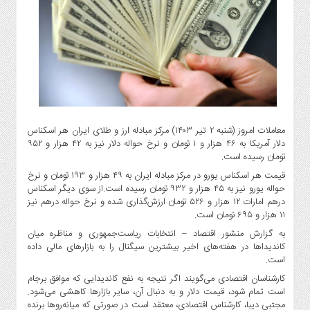
گاز
و
پتروشیمی
صنعت
و
خودرو
استارت
آپ
معاملات امروز (شنبه ۲ تیر ۱۴۰۳) مرکز مبادله ارز و طلای ایران هر اسکناس
و
دلار آمریکا به ۴۶ هزار و ۱ تومان و نرخ حواله دلار نیز به ۴۲ هزار و ۹۵۲
فن
تومان رسیده است.
آوری
قیمت هر اسکناس یورو در مرکز مبادله ایران به ۴۹ هزار و ۱۹۳ تومان و نرخ
بانک
حواله یورو نیز به ۴۵ هزار و ۹۳۲ تومان رسیده است.از سوی دیگر اسکناس
درهم امارات ۱۲ هزار و ۵۲۶ تومان ارزش‌گذاری شده و نرخ حواله درهم نیز
،
۱۱ هزار و ۶۹۵ تومان است.
بیمه
به گزارش منشور اقتصاد – انتخابات ریاست‌جمهوری و مناظره میان
و
کاندیداها در هفته‌های اخیر بیشترین سیگنال را به بازارهای مالی داده
ارز
است.
دیجیتال
کارشناسان اقتصادی می‌گویند اگر نتیجه به نفع کاندیدایی که موافق برجام
کشاورزی
است تمام شود، قیمت دلار و به‌ دنبال آن، سایر بازارها کاهشی می‌شود.
و
مجتبی دیبا، کارشناس اقتصادی، معتقد است در صورتی که میانه‌روها برنده