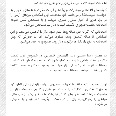
صنایع
انتخابات شوند دلار تا نیمه کریدور پنجم تنزل خواهد کرد.
غذایی
کارشناسان اقتصادی روند رفت و برگشتی قیمت دلار در هفته‌های اخیر را به
خواست سیاست‌گذار می‌دانند. آنها معتقدند این اسکناس روزهای آرامی را
سیاسی
در بازار عاری از اخبار تنش‌زا سپری می‌کند و با مشخص شدن نتیجه
و
انتخابات ریاست‌جمهوری تکلیف قیمت دلار نیز مشخص می‌شود.
بین
انتخاباتی که اگر به نفع میانه‌روها تمام شود دلار را کاهش می‌دهد و این
الملل
اسکناس تا میانه کریدور پنجم سقوط می‌کند. اما در صورتی که ورق
نگاه
انتخابات به نفع رادیکال‌ها برگردد، دلار روند صعودی به خود می‌گیرد.
روز
گوناگون
در همین راستا مجتبی دیبا، کارشناس اقتصادی، در خصوص روند قیمت
دلار در هفته پایانی خرداد به تجارت‌نیوز گفت: «در هفته‌ای که گذشت
نوسانات دلار به دلیل تعطیلی بازار هرات محدود بود و فشار به سمت تقاضا
کمی بیشتر از عرضه با نوسانات محدود بود.»
او به اهمیت نتیجه انتخابات ریاست‌جمهوری برای بازارهای مالی اشاره کرد
و افزود: «فضای انتخاباتی به سمت هر طیفی که بچرخد روند بازار ارز
متفاوت خواهد شد. هر زمان که در تبلیغات انتخاباتی یکی از طیف‌های
میانه‌رو یا رادیکال‌ترها بازی را در دست می‌گیرند دلار نزولی یا صعودی
می‌شود.»