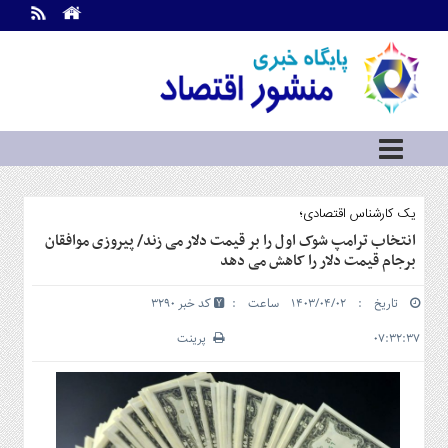
اطلاعات
تماس
تماس
با
ما
درباره
ما
سرویس
یک کارشناس اقتصادی؛
ها
خانه
انتخاب ترامپ شوک اول را بر قیمت دلار می زند/ پیروزی موافقان
برجام قیمت دلار را کاهش می دهد
بازار
سرمایه
تاریخ : ۱۴۰۳/۰۴/۰۲ ساعت :
کد خبر 3290
و
بورس
۰۷:۳۲:۳۷
پرینت
مسکن
و
شهری
نفت،