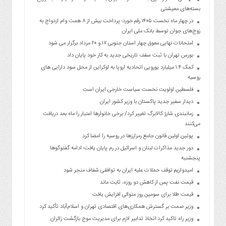
بسته‌های معیشتی
در چهار ماه نخست ۱۴۰۵ رقم خورد؛ پرداخت بیش از ۸ همت وام ازدواج به
زوج‌های جوان توسط بانک ملی ایران
امتحانات نهایی معوق چهار استان جنوبی ۱۷ و ۲۰ مرداد برگزار می شود
بورس تهران با ثبت سقف تاریخی جدید به کار خود پایان داد
کمک ۱.۴ میلیارد یورویی اتحادیه اروپا به اوکراین از محل سود دارایی های
روسیه
فلسطین اولویت نخست سیاست خارجی ایران است
دیدار سفیر جدید پاکستان با وزیر کشور ایران
زمانبندی شارژ کالابرگ تغییر کرد/ برخی خانوارها اعتبار را ماه بعد دریافت
می‌کنند
پوتین اولین قانون جامع رمزارزها در روسیه را امضا کرد
دور جدید مذاکرات لبنان و اسرائیل در رم پایان یافت؛ ادامه گفتوگوها
پنجشنبه
امیدواریم توقف حملات علیه ایران به توافقی شفاف منجر شود
قیمت نفت پس از کاهش دو روزه، ثابت ماند
قیمت طلا برای سومین روز متوالی افزایش یافت
وزیر صمت بر گسترش همکاری‌های اقتصادی تهران و اسلام‌آباد تأکید کرد
وزیر راه تاکید کرد:اتخاذ تدابیر لازم برای مدیریت موج بازگشت زائران