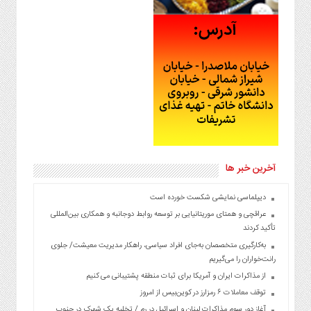
آخرین خبر ها
دیپلماسی نمایشی شکست خورده است
عراقچی و همتای موریتانیایی بر توسعه روابط دوجانبه و همکاری بین‌المللی
تأکید کردند
به‌کارگیری متخصصان به‌جای افراد سیاسی، راهکار مدیریت معیشت/ جلوی
رانت‌خواران را می‌گیریم
از مذاکرات ایران و آمریکا برای ثبات منطقه پشتیبانی می کنیم
توقف معاملات ۶ رمزارز در کوین‌بیس از امروز
آغاز دور سوم مذاکرات لبنان و اسرائیل در رم / تخلیه یک شهرک در جنوب