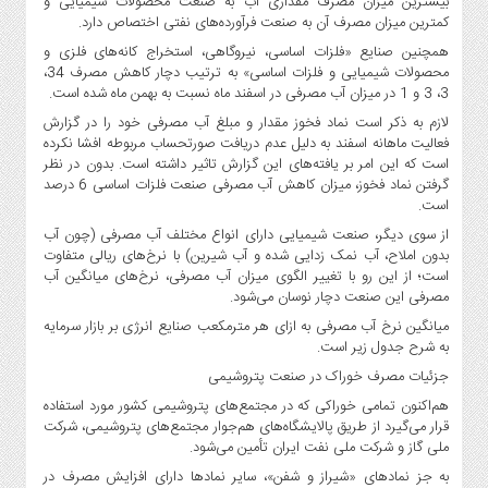
بیشترین میزان مصرف مقداری آب به صنعت محصولات شیمیایی و
کمترین میزان مصرف آن به صنعت فرآورده‌های نفتی اختصاص دارد.
همچنین صنایع «فلزات اساسی، نیروگاهی، استخراج کانه‌های فلزی و
محصولات شیمیایی و فلزات اساسی» به ترتیب دچار کاهش مصرف 34،
3، 3 و 1 در میزان آب مصرفی در اسفند ماه نسبت به بهمن ماه شده است.
لازم به ذکر است نماد فخوز مقدار و مبلغ آب مصرفی خود را در گزارش
فعالیت ماهانه اسفند به دلیل عدم دریافت صورتحساب مربوطه افشا نکرده
است که این امر بر یافته‌های این گزارش تاثیر داشته است. بدون در نظر
گرفتن نماد فخوز، میزان کاهش آب مصرفی صنعت فلزات اساسی 6 درصد
است.
از سوی دیگر، صنعت شیمیایی دارای انواع مختلف آب مصرفی (چون آب
بدون املاح، آب نمک زدایی شده و آب شیرین) با نرخ‌های ریالی متفاوت
است؛ از این رو با تغییر الگوی میزان آب مصرفی، نرخ‌های میانگین آب
مصرفی این صنعت دچار نوسان می‌شود.
میانگین نرخ آب مصرفی به ازای هر مترمکعب صنایع انرژی بر بازار سرمایه
به شرح جدول زیر است.
جزئیات مصرف خوراک در صنعت پتروشیمی
هم‌اکنون تمامی خوراکی که در مجتمع‌های پتروشیمی کشور مورد استفاده
قرار می‌گیرد از طریق پالایشگاه‌های هم‌جوار مجتمع‌های پتروشیمی، شرکت
ملی گاز و شرکت ملی نفت ایران تأمین می‌شود.
به جز نمادهای «شیراز و شفن»، سایر نمادها دارای افزایش مصرف در