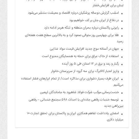
لبنان برای افزایش فشار
امشب گزارش دوساله پزشکیان درباره اقتصاد و معیشت منتشر می‌شود
در دفاع از ایران جان بر کف خواهیم بود
رایزنی پاکستان درباره بحران منطقه و تنگه هرمز ادامه دارد
طلا برای چهارمین روز متوالی صعود کرد و به بالاترین سطح هفت هفته‌ای
رسید
جهان در آستانه موج جدید افزایش قیمت مواد غذایی
استفاده از خاک عراق برای حمله به همسایگان ممنوع است
رگبار و رعد و برق در ۱۲ استان طی ۵ روز آینده
واریز اعتبار کالابرگ برای سه گروه از سرپرستان خانوار
ایران طرف بسیار دشواری برای مذاکره است/ از تمام ابزارهای فشار استفاده
می‌کنیم
خدمت‌رسانی موکب شرکت فولاد شاهرود به جاماندگان اربعین
توسعه خدمات رفاهی جاده‌ای با احداث ۵۹۸ مجتمع خدماتی – رفاهی
بین‌راهی جدید
امضای یادداشت تفاهم همکاری ایران و پاکستان برای تحقق تجارت ۱۰
میلیارد دلاری