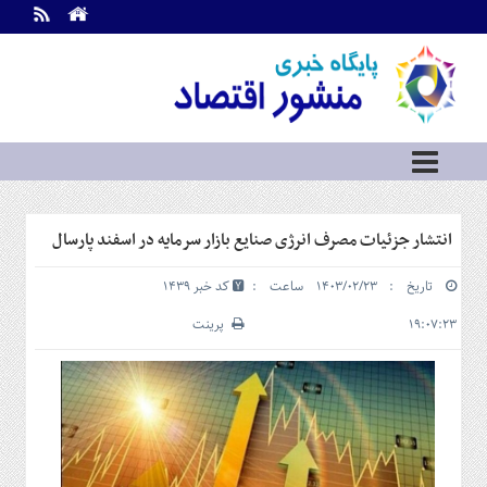
اطلاعات
تماس
تماس
با
ما
درباره
ما
سرویس
انتشار جزئیات مصرف انرژی صنایع بازار سرمایه در اسفند پارسال
ها
خانه
تاریخ : ۱۴۰۳/۰۲/۲۳ ساعت :
کد خبر 1439
بازار
سرمایه
۱۹:۰۷:۲۳
پرینت
و
بورس
مسکن
و
شهری
نفت،