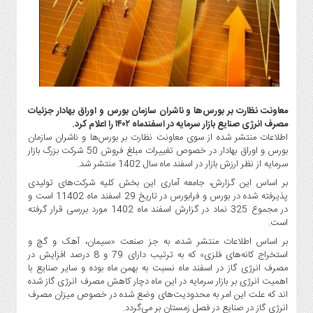
گاز
و
پتروشیمی
صنعت
و
خودرو
استارت
معاونت نظارت بر بورس‌ها و ناشران سازمان بورس و اوراق بهادار جزئیات
آپ
مصرف انرژی صنایع بازار سرمایه در اسفندماه ۱۴۰۲ را اعلام کرد.
اطلاعات منتشر شده از سوی معاونت نظارت بر بورس‌ها و ناشران سازمان
و
بورس و اوراق بهادار در خصوص تغییرات مبلغ فروش 50 شرکت بزرگ بازار
فن
سرمایه از نظر ارزش بازار در اسفند ماه سال 1402 منتشر شد.
آوری
بر اساس این گزارش، جامعه آماری این بخش کلیه شرکت‌های تولیدی
بانک
پذیرفته شده در بورس و فرابورس در تاریخ 29 اسفند ماه 11402 است و
،
در مجموع 325 نماد در گزارش اسفند ماه 1402 مورد بررسی قرار گرفته
بیمه
است.
و
بر اساس اطلاعات منتشر شده، به جز صنعت «سیمان، آهک و گچ و
ارز
استخراج کانه‌های فلزی» که به ترتیب دارای 79 و 8 درصد افزایش در
دیجیتال
مصرف انرژی گاز در اسفند ماه نسبت به بهمن ماه بوده و سایر صنایع با
اهمیت انرژی بر بازار سرمایه در این ماه دچار کاهش مصرف انرژی گاز شده
کشاورزی
اند که علت این امر به محدودیت‌های وضع شده در خصوص میزان مصرف
و
انرژی گاز در صنایع در فصل زمستان بر می‌گردد.