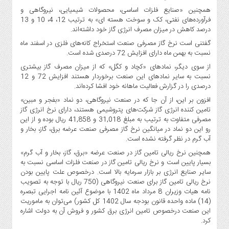
صنایع
همچنین «صنایع فلزات اساسی، محصولات شیمیایی، نیروگاهی و
غذایی
فرآورده‌های نفتی، کک و سوخت هسته ای» به ترتیب 12، 4، 10 و 13
سیاسی
درصد کاهش در میزان مصرف انرژی گاز خود داشته‌اند.
و
گفتنی است نرخ گاز مصرفی صنعت استخراج کانه‌های فلزی در اسفند ماه
بین
نسبت به بهمن ماه دارای افزایش 72 درصدی شده است.
الملل
از سوی دیگر، نمادهای «کچاد و کگل» که از میزان مصرف گاز بیشتری
نسبت به سایر نمادهای این صنعت برخوردار هستند افزایش 72 و 12
نگاه
درصدی را در گزارش فعالیت ماهانه خود افشا کرده‌اند.
روز
افزون بر این، از آن جا که در صنعت نیروگاهی، دو نماد «بفجر و مبین»
گوناگون
تامین کننده انرژی گاز شرکت‌های پتروشیمی هستند، دارای نرخ انرژی گاز
مصرفی متفاوت به ترتیب به مبلغ 31,018 و 41,858 ریال بوده و از این
رو این دو نماد در میانگین نرخ گاز مصرفی صنعت عرضه برق، گاز، بخار و
آب گرم در نظر گرفته نشده است.
همچنین نرخ ریالی تامین گاز در صنعت عرضه «برق، گاز، بخار و آب گرم»
بسیار پایین است و نرخ ریالی تامین گاز در صنعت فلزات اساسی نسبت به
سایر صنایع انرژی بر بازار سرمایه بالا است. درخصوص علت پایین بودن
نرخ ریالی تامین گاز برای صنعت نیروگاهی (750 ریال با توجه به تصویب
نامه هیات وزیران 8 مرداد ماه 1402 با موضوع آئین نامه اجرایی تبصره
(14) ماده واحده قانون بودجه سال 1402 کل کشور) می‌توان به ماموریت
این صنعت درخصوص تامین انرژی برق کشور و فروش آن به دولت اشاره
کرد.