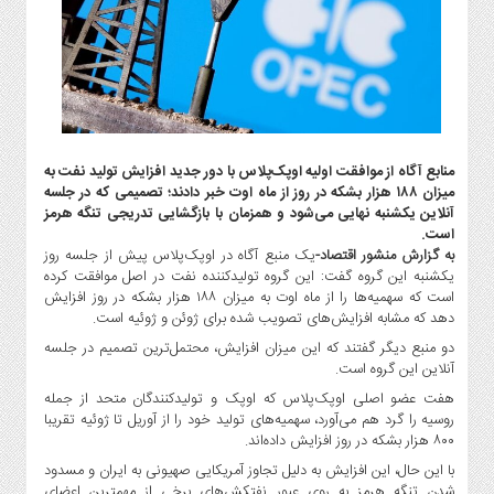
گاز
و
پتروشیمی
صنعت
و
خودرو
استارت
منابع آگاه از موافقت اولیه اوپک‌پلاس با دور جدید افزایش تولید نفت به
میزان ۱۸۸ هزار بشکه در روز از ماه اوت خبر دادند؛ تصمیمی که در جلسه
آپ
آنلاین یکشنبه نهایی می‌شود و همزمان با بازگشایی تدریجی تنگه هرمز
و
است.
فن
به گزارش منشور اقتصاد-
یک منبع آگاه در اوپک‌پلاس پیش از جلسه روز
آوری
یکشنبه این گروه گفت: این گروه تولیدکننده نفت در اصل موافقت کرده
است که سهمیه‌ها را از ماه اوت به میزان ۱۸۸ هزار بشکه در روز افزایش
بانک
دهد که مشابه افزایش‌های تصویب شده برای ژوئن و ژوئیه است.
،
بیمه
دو منبع دیگر گفتند که این میزان افزایش، محتمل‌ترین تصمیم در جلسه
آنلاین این گروه است.
و
ارز
هفت عضو اصلی اوپک‌پلاس که اوپک و تولیدکنندگان متحد از جمله
روسیه را گرد هم می‌آورد، سهمیه‌های تولید خود را از آوریل تا ژوئیه تقریبا
دیجیتال
۸۰۰ هزار بشکه در روز افزایش داده‌اند.
کشاورزی
با این حال، این افزایش به دلیل تجاوز آمریکایی صهیونی به ایران و مسدود
و
شدن تنگه هرمز به روی عبور نفتکش‌های برخی از مهمترین اعضای