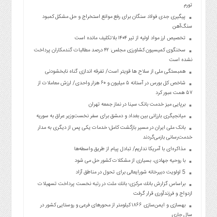
تورم
پیگیری جدی فولاد سنگان برای رفع موانع استخراج و حل مشکل کمبود
سنگ‌آهن
تخصیص ارز مواد اولیه از تیر ۱۴۰۴ بلاتکلیف مانده است
سخنگوی کمیسیون کشاورزی مجلس: ۴۲ درصد مطالبات گندمکاران پرداخت
نشده است
همبستگی ملی از سلاح ها قویتر است/ تفرقه اندازی گناه نابخشودنی
شاخص کل بورس در آستانه ۵ میلیون و ۶۰ هزار واحدی/ ارزش معاملات از
۵۷ همت عبور کرد
برپایی میز خدمت بانک سینا در نماز جمعه تهران
میانجیگری بارزانی بین بغداد و دمشق برای سفر نخست‌وزیر عراق به سوریه
بانک ملی ایران در مسیر بازگشت کامل؛ خدمات یکی پس از دیگری به مدار
خدمت‌رسانی بازمی‌گردند
مذاکره‌ای با آمریکا نداریم/ تبادل پیام از طریق واسطه‌ها
با روحیه جهادی، بسیاری از مشکلات کشور حل می شود
5 اولویت دبیرخانه شورایعالی برای تحول در مناطق آزاد
براساس گزارش بانك مركزی؛ بانك ملت در رتبه نخست پرداخت تسهیلات
ازدواج و فرزندآوری قرار گرفت
بهسازی و ایمن‌سازی ۱۸۶۶ کیلومتر از محورهای فرعی و روستایی کشور در
سال جاری