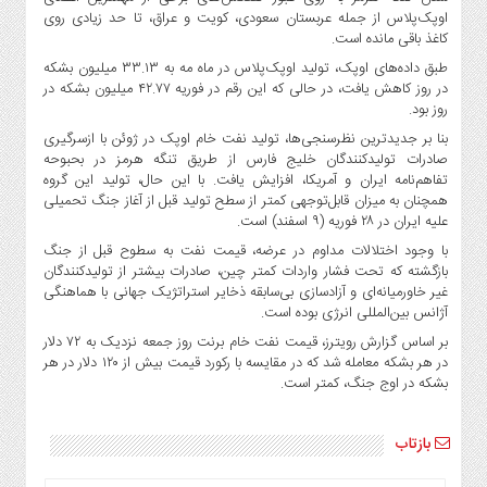
صنایع
اوپک‌پلاس از جمله عربستان سعودی، کویت و عراق، تا حد زیادی روی
غذایی
کاغذ باقی مانده است.
سیاسی
طبق داده‌های اوپک، تولید اوپک‌پلاس در ماه مه به ۳۳.۱۳ میلیون بشکه
و
در روز کاهش یافت، در حالی که این رقم در فوریه ۴۲.۷۷ میلیون بشکه در
روز بود.
بین
الملل
بنا بر جدیدترین نظرسنجی‌ها، تولید نفت خام اوپک در ژوئن با ازسرگیری
صادرات تولیدکنندگان خلیج فارس از طریق تنگه هرمز در بحبوحه
نگاه
تفاهم‌نامه ایران و آمریکا، افزایش یافت. با این حال، تولید این گروه
روز
همچنان به میزان قابل‌توجهی کمتر از سطح تولید قبل از آغاز جنگ تحمیلی
گوناگون
علیه ایران در ۲۸ فوریه (۹ اسفند) است.
با وجود اختلالات مداوم در عرضه، قیمت نفت به سطوح قبل از جنگ
بازگشته که تحت فشار واردات کمتر چین، صادرات بیشتر از تولیدکنندگان
غیر خاورمیانه‌ای و آزادسازی بی‌سابقه ذخایر استراتژیک جهانی با هماهنگی
آژانس بین‌المللی انرژی بوده است.
بر اساس گزارش رویترز، قیمت نفت خام برنت روز جمعه نزدیک به ۷۲ دلار
در هر بشکه معامله شد که در مقایسه با رکورد قیمت بیش از ۱۲۰ دلار در هر
بشکه در اوج جنگ، کمتر است.
بازتاب