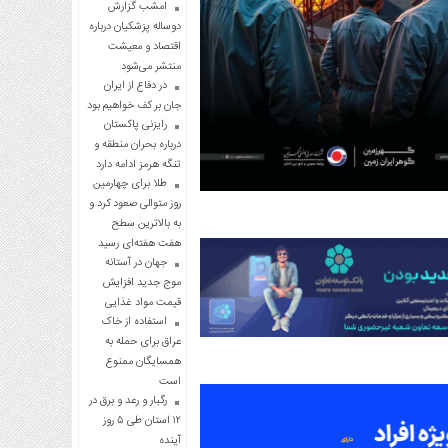
امشب گزارش
دوساله پزشکیان درباره
اقتصاد و معیشت
منتشر می‌شود
در دفاع از ایران
جان بر کف خواهیم بود
رایزنی پاکستان
درباره بحران منطقه و
تنگه هرمز ادامه دارد
طلا برای چهارمین
روز متوالی صعود کرد و
به بالاترین سطح
هفت هفته‌ای رسید
جهان در آستانه
موج جدید افزایش
قیمت مواد غذایی
استفاده از خاک
عراق برای حمله به
همسایگان ممنوع
است
رگبار و رعد و برق در
۱۲ استان طی ۵ روز
آینده