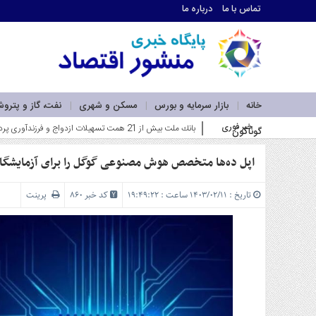
تماس با ما
درباره ما
اطلاعات
تماس
تماس
با
ما
خانه
بازار سرمایه و بورس
مسکن و شهری
نفت، گاز و پترو
درباره
خبر فوری
فاز اول نیروگاه خورشیدی بهبهان فولاد خوزستان در _
گوناگون
ما
سرویس
ها
اپل ده‌ها متخصص هوش مصنوعی گوگل را برای آزمایشگا
خانه
بازار
تاریخ : ۱۴۰۳/۰۲/۱۱ ساعت : ۱۹:۴۹:۲۲
کد خبر 860
پرینت
سرمایه
و
بورس
مسکن
و
شهری
نفت،