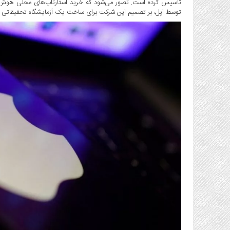
صنایع
توسط اپل، بر تصمیم این شرکت برای ساخت یک آزمایشگاه تحقیقاتی مخفی به‌نام «Vision Lab» در زوریخ
غذایی
سیاسی
و
بین
الملل
نگاه
روز
گوناگون