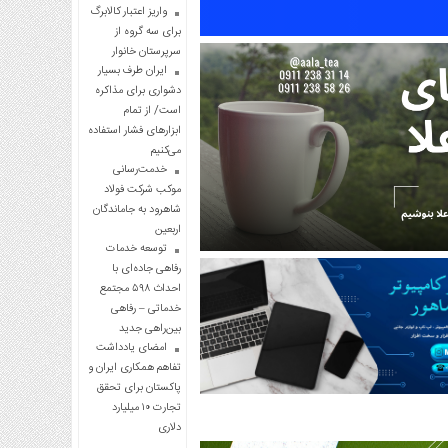
واریز اعتبار کالابرگ
برای سه گروه از
سرپرستان خانوار
ایران طرف بسیار
دشواری برای مذاکره
است/ از تمام
ابزارهای فشار استفاده
می‌کنیم
خدمت‌رسانی
موکب شرکت فولاد
شاهرود به جاماندگان
اربعین
توسعه خدمات
رفاهی جاده‌ای با
احداث ۵۹۸ مجتمع
خدماتی – رفاهی
بین‌راهی جدید
امضای یادداشت
تفاهم همکاری ایران و
پاکستان برای تحقق
تجارت ۱۰ میلیارد
دلاری