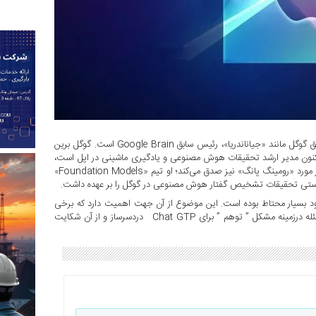
درحال‌حاضر گروه پیشرو هوش مصنوعی اپل شامل پرسنل برجسته سابق گوگل مانند «جیاناندریا»، رئیس سابق Google Brain است. گوگل برین
«سامی بنجیو» که اکنون مدیر ارشد تحقیقات هوش مصنوعی و یادگیری ماشینی در اپل است،
قبلاً یکی از دانشمندان برجسته هوش مصنوعی گوگل بود. همین امر در مورد «رومینگ پانگ» نیز صدق می‌کند؛ او تیم «Foundation Models»
ً سرپرستی تحقیقات تشخیص گفتار هوش مصنوعی در گوگل را بر عهده داشت.
ود بسیار محتاط بوده است. این موضوع از آن جهت اهمیت دارد که برخی
مدل‌های زبانی فعلی پاسخ‌های نادرستی به کاربران می‌دهند. همین مسئله درزمینه مشکل ” توهم ” برای Chat GTP دردسرساز و از آن شکایت