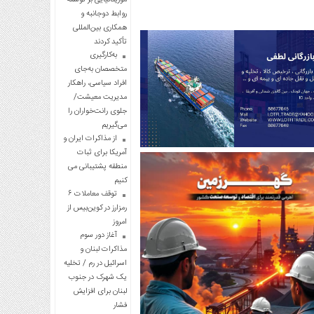
روابط دوجانبه و
همکاری بین‌المللی
تأکید کردند
به‌کارگیری
متخصصان به‌جای
افراد سیاسی، راهکار
مدیریت معیشت/
جلوی رانت‌خواران را
می‌گیریم
از مذاکرات ایران و
آمریکا برای ثبات
منطقه پشتیبانی می
کنیم
توقف معاملات ۶
رمزارز در کوین‌بیس از
امروز
آغاز دور سوم
مذاکرات لبنان و
اسرائیل در رم / تخلیه
یک شهرک در جنوب
لبنان برای افزایش
فشار