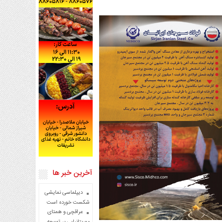
آخرین خبر ها
دیپلماسی نمایشی
شکست خورده است
عراقچی و همتای
موریتانیایی بر توسعه