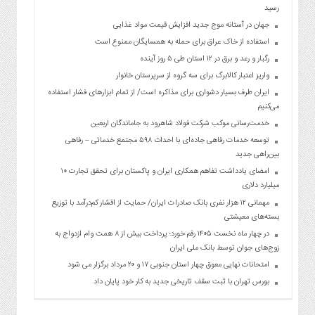
رسید
جهان در آستانه موج جدید افزایش قیمت مواد غذایی
استفاده از خاک عراق برای حمله به همسایگان ممنوع است
رگبار و رعد و برق در ۱۲ استان طی ۵ روز آینده
واریز اعتبار کالابرگ برای سه گروه از سرپرستان خانوار
ایران طرف بسیار دشواری برای مذاکره است/ از تمام ابزارهای فشار استفاده
می‌کنیم
خدمت‌رسانی موکب شرکت فولاد شاهرود به جاماندگان اربعین
توسعه خدمات رفاهی جاده‌ای با احداث ۵۹۸ مجتمع خدماتی – رفاهی
بین‌راهی جدید
امضای یادداشت تفاهم همکاری ایران و پاکستان برای تحقق تجارت ۱۰
میلیارد دلاری
مهمانی ۱۲ هزار نفری بانک صادرات ایران/ حمایت از اقشار کم‌درآمد با توزیع
بسته‌های معیشتی
در چهار ماه نخست ۱۴۰۵ رقم خورد؛ پرداخت بیش از ۸ همت وام ازدواج به
زوج‌های جوان توسط بانک ملی ایران
امتحانات نهایی معوق چهار استان جنوبی ۱۷ و ۲۰ مرداد برگزار می شود
بورس تهران با ثبت سقف تاریخی جدید به کار خود پایان داد