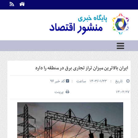
اطلاعات
تماس
تماس
با
ما
درباره
ما
سرویس
ایران بالاترین میزان تراز تجاری برق در منطقه را دارد
ها
خانه
تاریخ : ۱۴۰۳/۰۱/۲۳ ساعت :
کد خبر 96
بازار
سرمایه
۱۳:۰۲:۲۷
پرینت
و
بورس
مسکن
و
شهری
نفت،