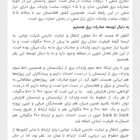
تجاری منفی ۹ تراوات ساعت در سال است. کشور پاکستان نیز در حوزه
صادرات برق فعالیتی ندارد و با ۰.۵ تراوات ساعت واردات برق دارای تراز
منفی در این رابطه است. همچنین کشور افغانستان نیز با سالانه ۵.۵
تراوات ساعت واردات دارای تراز منفی در بخش تجارت برق است.
به دنبال توسعه صادرات برق هستیم
آنطور که محمد اله داد معاون انتقال و تجارت خارجی شرکت توانیر به
ایسنا گفته ظرفیت تبادل برق کشور ما بیش از ۲۰۰۰ مگاوات است و ما
تقریبا تراز صفری داریم، واردات و صادرات برق ما به یک میزان بوده است،
از این نظر تعادل خوبی در منطقه وجود دارد و ما به دنبال توسعه این رقم
هستیم.
وی با بیان اینکه خط سوم واردات برق از ترکمنستان و همچنین خط سوم
واردات برق از ارمنستان را در دست احداث داریم و پیمانکاران این پروژه‌ها
هم ایرانی هستند، اظهار کرد: در حوزه صادرات هم پروژه‌های مطالعاتی به
پاکستان و عراق و افغانستان در دست اجرا است و برنامه داریم که در مدت
کوتاهی تبادل افزایش یابد، بنا بر این است که حدود ۴۰۰ تا ۵۰۰ مگاوات
از هر یک از خطوط یاد شده واردات از ترکمنستان و ارمنستان افزایش
توان داشته باشیم همین میزان هم برای همسایگان شرقی و غربی پروژه
داریم و یک خط ۶۰۰ و ۴۰۰ مگاواتی هم با ترکیه ارتباط از طریق پست
back to back خوی در دست احداث داریم و ارتباط ۴۰۰ مگاواتی هم
امسال به ظرفیت تبادلی اضافه شد.
معاون انتقال و تجارت خارجی شرکت توانیر درباره ارتباط با سایر کشورها از
طریق خطوط زیر دریایی، گفت: ارتباط با عمان مد نظر بود، اما در حال