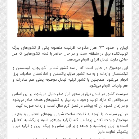
گاز
و
پتروشیمی
صنعت
و
خودرو
ایران با حدود ۹۳ هزار مگاوات ظرفیت منصوبه یکی از کشورهای بزرگ
استارت
تولیدکننده برق در منطقه است و در حال حاضر با تمام کشورهایی که مرز
آپ
خاکی دارند، تبادل انرژی انجام می‌دهد.
و
این موضوع در حالی است که از سه کشور شمالی آذربایجان، ارمنستان و
فن
ترکمنستان واردات و به سه کشور عراق، پاکستان و افغانستان صادرات برق
آوری
انجام می‌شود. همچنین با کشور ترکیه تبادل دوطرفه یعنی هم صادرات و
بانک
هم واردات انجام می‌شود.
،
سیاست کشور در تبادل برق بر محور تراز صفر دنبال می‌شود، بر این اساس
بیمه
در مواقعی که مازاد تولید وجود دارد، برق به کشورهای هدف صادر می‌شود
و
و در زمان کمبود آن که بیشتر در فصل گرم سال است، واردات صورت گیرد.
ارز
در این سیاست با توجه به تفاوت ساعت شرعی، روزهای تعطیلی و اوج بار
دیجیتال
موضوع واردات تعادل پیدا می کند (ترکیه روزهای شنبه و یکشنبه تعطیل
است و ایران پنجشنبه و جمعه و بر این اساس و پیک ایران و ترکیه نیز با
کشاورزی
یکدیگر تفاوت دارد).
و