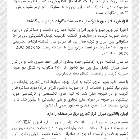
مطالعاتی در حال انجام است که اتصال الکتریکی به کشور قطر میسر شود،
صنایع
مجموع تبادل الکتریکی که میان ایران و همسایگان انجام می‌شود بیش از
غذایی
۳ هزار مگاوات است.
سیاسی
افزایش تبادل برق با ترکیه از ۵۰ به ۴۵۰ مگاوات در دو سال گذشته
و
اخیرا نیز وزیر نیرو با وزیر انرژی ترکیه دیداری داشتند و مذاکراتی در این
بین
راستا صورت گرفت، در سال‌های گذشته ظرفیت تبادل الکتریکی بالغ بر ۵۰
الملل
مگاواتی بین ایران و ترکیه فعال بود اما در دو سال گذشته ارتباط الکتریکی
حدود ۴۵۰ مگاوات در نقطه مرزی وان با احداث پست HBDC back to
نگاه
back ایجاد شد.
روز
در سال گذشته دوره آزمایشی بهره برداری از این خط سپری شد و در تراز
گوناگون
صفر میزان تبادل برق بین دو کشور تا ۴۵۰ مگاوات به شکل دو طرفه
صورت گرفت و وضعیت انتقال کاملا پایدار بود.
با سفر اخیر وزیر انرژی ترکیه به ایران بهبود شرایط تبادل تجاری (واردات در
زمان نیاز کشور و صادرات آن در صورت داشتن انرژی مازاد) مورد مذاکره قرار
گرفت و در نتیجه مقرر شد که تیم های تخصصی و کارشناسی مورد
پیشنهاد دو طرفه در حوزه های تجاری و فنی جلساتی را برگزار کنند تا به
زودی عملیات تبادل بین طرفین به طور رسمی آغاز شود.
ایران بالاترین میزان تراز تجاری برق در منطقه را دارد
همچنین بر اساس آمار و اطلاعات آژانس بین المللی انرژی (IEA) کشور
عراق سالانه تنها ۹ تراوات ساعت واردات برق دارد و ظرفیت تولید برق این
کشور به قدری نیست که بتواند صادراتی داشته باشد، بنابراین دارای تراز