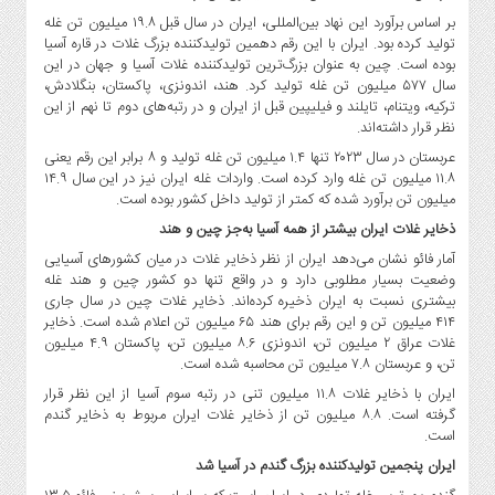
صنایع
بر اساس برآورد این نهاد بین‌المللی، ایران در سال قبل ۱۹.۸ میلیون تن غله
غذایی
تولید کرده بود. ایران با این رقم دهمین تولیدکننده بزرگ غلات در قاره آسیا
سیاسی
بوده است. چین به عنوان بزرگ‌ترین تولیدکننده غلات آسیا و جهان در این
سال ۵۷۷ میلیون تن غله تولید کرد. هند، اندونزی، پاکستان، بنگلادش،
و
ترکیه، ویتنام، تایلند و فیلیپین قبل از ایران و در رتبه‌های دوم تا نهم از این
بین
نظر قرار داشته‌اند.
الملل
عربستان در سال ۲۰۲۳ تنها ۱.۴ میلیون تن غله تولید و ۸ برابر این رقم یعنی
نگاه
۱۱.۸ میلیون تن غله وارد کرده است. واردات غله ایران نیز در این سال ۱۴.۹
روز
میلیون تن برآورد شده که کمتر از تولید داخل کشور بوده است.
گوناگون
ذخایر غلات ایران بیشتر از همه آسیا به‌جز چین و هند
آمار فائو نشان می‌دهد ایران از نظر ذخایر غلات در میان کشورهای آسیایی
وضعیت بسیار مطلوبی دارد و در واقع تنها دو کشور چین و هند غله
بیشتری نسبت به ایران ذخیره کرده‌اند. ذخایر غلات چین در سال جاری
۴۱۴ میلیون تن و این رقم برای هند ۶۵ میلیون تن اعلام شده است. ذخایر
غلات عراق ۲ میلیون تن، اندونزی ۸.۶ میلیون تن، پاکستان ۴.۹ میلیون
تن، و عربستان ۷.۸ میلیون تن محاسبه شده است.
ایران با ذخایر غلات ۱۱.۸ میلیون تنی در رتبه سوم آسیا از این نظر قرار
گرفته است. ۸.۸ میلیون تن از ذخایر غلات ایران مربوط به ذخایر گندم
است.
ایران پنجمین تولیدکننده بزرگ گندم در آسیا شد