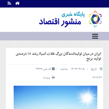
اطلاعات
تماس
تماس
با
ما
درباره
ما
سرویس
ایران در میان تولیدکنندگان بزرگ غلات آسیا/ رشد ۱۸ درصدی
ها
خانه
تولید برنج
بازار
تاریخ : ۱۴۰۳/۰۴/۰۵ ساعت :
کد خبر 3438
سرمایه
و
۰۹:۱۷:۴۱
پرینت
بورس
مسکن
و
شهری
نفت،