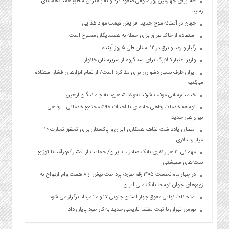
طلا برای چهارمین روز متوالی صعود کرد و به بالاترین سطح هفت هفته‌ای
رسید
جهان در آستانه موج جدید افزایش قیمت مواد غذایی
استفاده از خاک عراق برای حمله به همسایگان ممنوع است
رگبار و رعد و برق در ۱۲ استان طی ۵ روز آینده
واریز اعتبار کالابرگ برای سه گروه از سرپرستان خانوار
ایران طرف بسیار دشواری برای مذاکره است/ از تمام ابزارهای فشار استفاده
می‌کنیم
خدمت‌رسانی موکب شرکت فولاد شاهرود به جاماندگان اربعین
توسعه خدمات رفاهی جاده‌ای با احداث ۵۹۸ مجتمع خدماتی – رفاهی
بین‌راهی جدید
امضای یادداشت تفاهم همکاری ایران و پاکستان برای تحقق تجارت ۱۰
میلیارد دلاری
مهمانی ۱۲ هزار نفری بانک صادرات ایران/ حمایت از اقشار کم‌درآمد با توزیع
بسته‌های معیشتی
در چهار ماه نخست ۱۴۰۵ رقم خورد؛ پرداخت بیش از ۸ همت وام ازدواج به
زوج‌های جوان توسط بانک ملی ایران
امتحانات نهایی معوق چهار استان جنوبی ۱۷ و ۲۰ مرداد برگزار می شود
بورس تهران با ثبت سقف تاریخی جدید به کار خود پایان داد