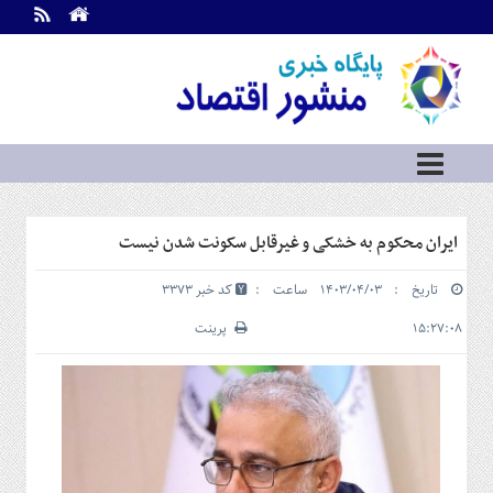
اطلاعات
تماس
تماس
با
ما
درباره
ما
سرویس
ایران محکوم به خشکی و غیرقابل سکونت شدن نیست
ها
خانه
تاریخ : ۱۴۰۳/۰۴/۰۳ ساعت :
کد خبر 3373
بازار
سرمایه
۱۵:۲۷:۰۸
پرینت
و
بورس
مسکن
و
شهری
نفت،