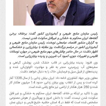
گاز
و
پتروشیمی
صنعت
و
خودرو
رئیس سازمان منابع طبیعی و آبخیزداری کشور گفت: برخلاف برخی
استارت
گفته‌ها، ایران محکوم به خشکی و غیرقابل سکونت شدن نیست.
آپ
به گزارش منشور اقتصاد، عباسعلی نوبخت، رئیس سازمان منابع طبیعی و
و
آبخیزداری کشور در مراسم بزرگداشت روز مقابله با بیابان‌زایی و خشکسالی
اظهار داشت: در حال حاضر چالش‌های مهم منابع طبیعی در جهان، نوسانات
فن
اقلیمی و تغییرات جوی، کمبود آب شیرین و پدیده بیابان‌زایی است.
آوری
وی افزود: پدیده بیابان‌زایی در قالب خشک شدن پوشش گیاهی و
بانک
سفره‌های آب زیرزمینی، منجر به فقر و مهاجرت اکولوژیکی شده و
،
پدیده‌های از قبیل سیل و فرسایش خاک را به دنبال خواهد داشت.
بیمه
معاون وزیر جهاد کشاورزی ادامه داد: ایران بیابان زدایی را از سال 1338 آغاز
و
کرده است و پس از انقلاب روی بیابان زدایی حدود 1.4 میلیون هکتار کار
ارز
شده و 280 هزار هکتار از اراضی نیز مالچ پاشی شده است.
دیجیتال
وی با تاکید بر اینکه بر خلاف گفته‌ها، ایران محکوم به خشکی و غیر قابل
کشاورزی
سکونت شدن نیست، گفت: با دانش امروز و بهره‌گیری از هوش مصنوعی
مشخص شده است که فقط در 4 استان حاشیه خلیج فارس و دریای عمان
و