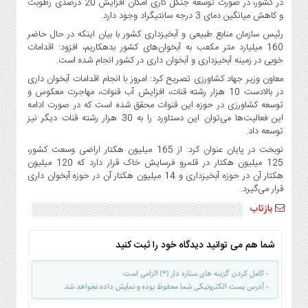
در کشور، در صورت توسعه جنگل کاری امکان افزایش 20 درصدی رطوبت
صنایع
و کاهش میانگین دمای 3 درجه سانتیگراد وجود دارد.
غذایی
رئیس سازمان منابع طبیعی و آبخیزداری کشور با بیان اینکه در حال حاضر
سیاسی
160 میلیارد متر مکعب به آبخوان‌های کشور بدهکاریم، افزود: اقدامات
و
خوبی در زمینه آبخیزداری و آبخوان داری در کشور انجام شده است.
بین
معاون وزیر جهاد کشاورزی تصریح کرد: امروز با انجام اقدامات آبخوان داری
الملل
در بالادست 10 هزار رشته قنات، افزایش آب قنوات، مهاجرت معکوس و
توسعه کشاورزی در حوزه این قنوات محقق شده است که در صورت ادامه
نگاه
این فعالیت‌ها می‌توان این دستاورد را به 30 هزار رشته قنات دیگر نیز
روز
توسعه داد.
گوناگون
نوبخت در پایان عنوان کرد: از 165 میلیون هکتار اراضی وسعت کشور،
125 میلیون هکتار در قلمرو فرسایش خاک قرار دارد که 120 میلیون
هکتار آن در حوزه آبخیزداری و 14 میلیون هکتار آن در حوزه آبخوان داری
قرار می‌گیرد.
بازتاب
شما هم می توانید دیدگاه خود را ثبت کنید
- کامل کردن گزینه های ستاره دار (*) الزامی است
- آدرس پست الکترونیکی شما محفوظ بوده و نمایش داده نخواهد شد