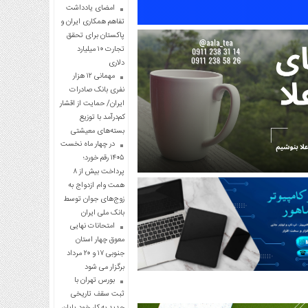
امضای یادداشت
تفاهم همکاری ایران و
پاکستان برای تحقق
تجارت ۱۰ میلیارد
دلاری
مهمانی ۱۲ هزار
نفری بانک صادرات
ایران/ حمایت از اقشار
کم‌درآمد با توزیع
بسته‌های معیشتی
در چهار ماه نخست
۱۴۰۵ رقم خورد؛
پرداخت بیش از ۸
همت وام ازدواج به
زوج‌های جوان توسط
بانک ملی ایران
امتحانات نهایی
معوق چهار استان
جنوبی ۱۷ و ۲۰ مرداد
برگزار می شود
بورس تهران با
ثبت سقف تاریخی