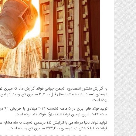
گاز
و
پتروشیمی
صنعت
و
خودرو
استارت
آپ
و
فن
آوری
بانک
،
درصدی نسبت به ماه مشابه سال قبل به ۳
بیمه
بوده است.
و
تولید فولاد خام
ارز
ماهه ۲۰۲۴، ایران نهمین تولیدکننده بزرگ فولاد دنیا بوده است.
دیجیتال
کشاورزی
فولاد دنیا با کاهش ۰.۱ درصدی به ۷۹۳.۲ میلیون تن رسیده است.
و