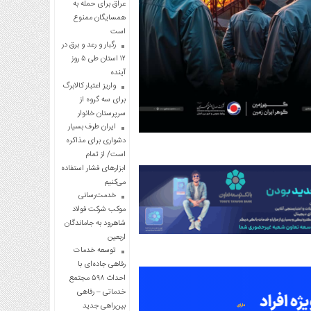
عراق برای حمله به
همسایگان ممنوع
است
رگبار و رعد و برق در
۱۲ استان طی ۵ روز
آینده
واریز اعتبار کالابرگ
برای سه گروه از
سرپرستان خانوار
ایران طرف بسیار
دشواری برای مذاکره
است/ از تمام
ابزارهای فشار استفاده
می‌کنیم
خدمت‌رسانی
موکب شرکت فولاد
شاهرود به جاماندگان
اربعین
توسعه خدمات
رفاهی جاده‌ای با
احداث ۵۹۸ مجتمع
خدماتی – رفاهی
بین‌راهی جدید