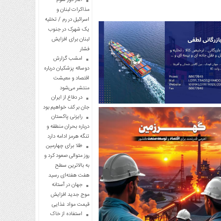
مذاکرات لبنان و
اسرائیل در رم / تخلیه
یک شهرک در جنوب
لبنان برای افزایش
فشار
امشب گزارش
دوساله پزشکیان درباره
اقتصاد و معیشت
منتشر می‌شود
در دفاع از ایران
جان بر کف خواهیم بود
رایزنی پاکستان
درباره بحران منطقه و
تنگه هرمز ادامه دارد
طلا برای چهارمین
روز متوالی صعود کرد و
به بالاترین سطح
هفت هفته‌ای رسید
جهان در آستانه
موج جدید افزایش
قیمت مواد غذایی
استفاده از خاک