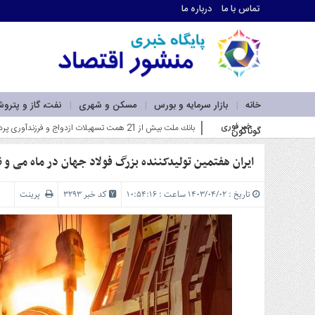
تماس با ما
درباره ما
اطلاعات
تماس
تماس
با
ما
خانه
بازار سرمایه و بورس
مسکن و شهری
نفت، گاز و پترو
درباره
خبر فوری
فاز اول نیروگاه خورشیدی بهبهان فولاد _
گوناگون
ما
سرویس
ها
ایران هفتمین تولیدکننده بزرگ فولاد جهان در ماه می و نهمین تولید
خانه
بازار
تاریخ : ۱۴۰۳/۰۴/۰۲ ساعت : ۱۰:۵۴:۱۶
کد خبر 3293
پرینت
سرمایه
و
بورس
مسکن
و
شهری
نفت،