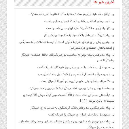
آخرین خبر ها
توافق مکه علیه ایران نیست / مشابه ماده ۵ ناتو با دبیرخانه مشترک
انجمن‌های اسلامی بخشی از بدنه تربیتی مدارس است
تنها راه پایان جنگ آمریکا علیه ایران، دیپلماسی است
پیام تبریک مدیرعامل بانک سینا به مناسبت روز خبرنگار
بهترین زمان برای توافق، شرایط کنونی است / توسعه تعاملات با همسایگان
و اتحادیه‌های اقتصادی در دستور کار
پیام مدیرعامل بیمه نوین به مناسبت روزخبرنگار:قلم، حافظ حقیقت؛ خبرنگار،
روایتگر آگاهی
مدیرعامل بیمه ملت با صدور پیامی روز خبرنگار را تبریک گفت
زنجیره مرغ و تخم‌مرغ ۸ ماه پس از شوک ارزی به تعادل رسید
۳۰ سپتامبر زمان نهایی خروج نیروهای آمریکا از عراق است
سقف تاریخی جدید بورس؛ شاخص کل از ۵.۵ میلیون واحد عبور کرد
درآمدهای عملیاتی بانك ملت از 160 همت عبور كرد/ جهش 95 درصدی
نسبت به پایان تیرماه 1404
پیام دکتر بیگدلی، مدیرعامل بانک گردشگری به مناسبت روز خبرنگار
مدیرعامل بانک ملی ایران روز خبرنگار را تبریک گفت
پیام معاون وزیر راه و شهرسازی و رئیس سازمان راهداری وحمل‌ونقل جاده‌ای
به مناسبت روز خبرنگار