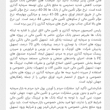
مالی امکان پذیر نیست، تأکید کرد: سیاست های انقباضی بانک مرکزی
موجب کاهش شدید دسترسی به منابع بانکی برای توسعه سرمایه گذاری
شده است. نرخ مؤثر تأمین مالی از بانک ها 36-40 درصد، نرخ مؤثر تأمین
مالی از طریق انتشار اوراق بدهی 38-41 درصد و میانگین چهارساله نرخ
مؤثر تأمین مالی از سکوهای تأمین مالی جمعی 44 درصد است. این نرخ
های بالا امکان جذاب بودن طرح های سرمایه گذاری را از بین برده است.
رئیس کمیسیون سرمایه گذاری و تأمین مالی اتاق ایران با اشاره به اینکه
بانک ها علیرغم دستور بانک مرکزی حاضر به تأمین مالی در پروژه های
بلندمدت و سرمایه ای نیستند؛ یادآور شد: تسهیل تأمین مالی بانکی برای
پروژه های احداث یا نوسازی با درصد پیشرفت بالای 70 درصد، تسهیل
پذیرش شرکت های کوچک و متوسط در بورس و فرابورس و سپردن
ریسک سرمایه گذاری مردم به مردم، تسهیل ایجاد گسترده صندوق های
PE با هدف احیای واحدهای صنعتی و خدماتی مستعد سرمایه گذاری
توسط بخش خصوصی کشور، اصلاح قوانین و مقررات فعالیت لیزینگ ها
جهت تسهیل تأمین مالی خرید ماشین آلات و تجهیزات بخش خصوصی و
استفاده از سپرده ذخیره بیمه ها برای سرمایه گذاری در پروژه های بخش
خصوصی و خروج از انحصار خرید اوراق دولتی را از جمله راهکارهای
جهش تولید است.
شکرخدایی تأکید کرد: مشارکت مردم را آوردن پول خرد مردم به بازار سرمایه
می دانیم و بدون بورس مشارکت مردمی و تأمین مالی جهت جهش تولید
صورت نمی گیرد. با توجه به اینکه بانک ها و لیزینگ برای تأمین مالی
شرایط لازم را ندارند، تنها امید بخش خصوصی، بازار سرمایه است. باید برای
ورود منابع بخش خصوصی به بورس فرش قرمز پهن و شرایط ورود تسهیل