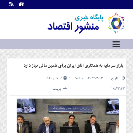
اطلاعات
تماس
تماس
با
ما
درباره
ما
سرویس
بازار سرمایه به همکاری اتاق ایران برای تامین مالی نیاز دارد
ها
خانه
تاریخ : ۱۴۰۳/۰۳/۰۳ ساعت :
کد خبر 1921
بازار
سرمایه
۱۸:۲۲:۳۲
پرینت
و
بورس
مسکن
و
شهری
نفت،