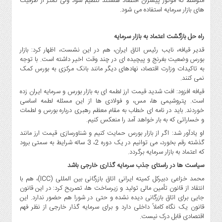
متوسط که موتور پیشران اقتصاد هستند تنظیم شود ولی کمتر از ظرفیت
های بازار سرمایه استفاده می شود.
راه حل بازگشت اعتماد به بازار سرمایه
قدیر قیافه، نایب رئیس اتاق ایران، هم در این نشست، اظهار کرد: بازار
بورس وضعیت بغرنج و پیچیده ای در چند وقت اخیر داشته است. با توجه
به تاکیدات وزارت اقتصاد، نهادهای دیگر مانند بانک مرکزی به بورس کمک
نمی کنند.
قیافه افزود: افت شدید قیمت ارز لطمه ای به بازار بورس و سرمایه ایران زده
است. پتروشیمی ها، مس، و فولادی ها از این مسئله لطمه اساسی
خوردند. باید در نامه ای خطاب به مقام معظم رهبری درباره بورس و لطمات
و خساراتی که به بار خواهد آمد را منعکس کنیم.
او یادآور شد: اگر از بازار بورس حمایت کنیم و شناورسازی قیمت ارز مانند
گذشته رقم بخورد، می توانیم در یک دوره 2، 3 ساله شرایط به سمتی برود
که اعتماد به بازار سرمایه برگردد.
سیاست ها در راستای جذب سرمایه گذاری خارجی باشد
محمد خزاعی دبیرکل کمیته ایرانی اتاق بازرگانی بین المللی (ICC)، هم با
انتقاد از قانون تأمین مالی تولید و زیرساخت ها، تصریح کرد: در این قانون
جایی برای اتاق بازرگانی دیده نشده و حتی در شورا هم حضور ندارد. این
قانون یک نگاه کاملاً داخلی دارد و برای سرمایه گذار خارجی از نظر فهم
اقتصادی قابل درک نیست.