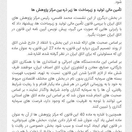
شود.
تأمین مالی تولید و زیرساخت ها زیر ذره بین مرکز پژوهش ها
در بخش دیگری از این نشست، محمد قاسمی، رئیس مرکز پژوهش های
اتاق ایران با بررسی قانون تأمین مالی تولید و زیرساخت ها، پیشنهاد داد که
با رایزنی هایی که صورت می گیرد، پیش نویس آیین نامه این قانون در
اتاق ایران صورت بگیرد.
بر اساس صحبت های ارائه شده در این بخش، با انتقاد از خارج شدن اتاق
از روند تصمیم گیری درباره این قانون، به ماده 27 این قانون، به عنوان ماده
ای که مسئولیتی که برای اتاق ایران در نظر گرفته شده، اشاره شد.
بر اساس این ماده«دستگاه های اجرائی و استانداری ها با همکاری اتاق
بازرگانی، صنایع، معادن و کشاورزی ایران، اتاق اصناف ایران، موظفند ظرف
شش ماه از لازم الاجرا شدن این قانون، نسبت به تهیه، تصویب فهرست
بسته های سرمایه گذاری بدون نام در بخش های مختلف اقتصادی مربوط
به خود با به روزرسانی الزامی در هر شش ماه یکبار اقدام و با رعایت شرایط
رقابتی، آن ها را به سرمایه گذاران واجد شرایط واگذار نمایند.» بر اساس
صحبت های انجام شده عنوان شد که بر اساس این ماده، اتاق های استانی
می توانند با توجه به ظرفیت هایی که وجود دارد، فرصت های سرمایه
گذاری را تبیین کنند.
همچنین با اشاره به ماده 40 این قانون که مرکز پژوهش ها از آن به عنوان
ماده اصلی یاد کرد، عنوان شد که قرار دادن عبارت «بخش های غیردولتی»
در قانون ابهام ایجاد کرده است و سبب شود بخش خصوصی در رقابت با
بخش های غیردولتی که بخش های حاکمیتی خارج از دولت را هم در بر