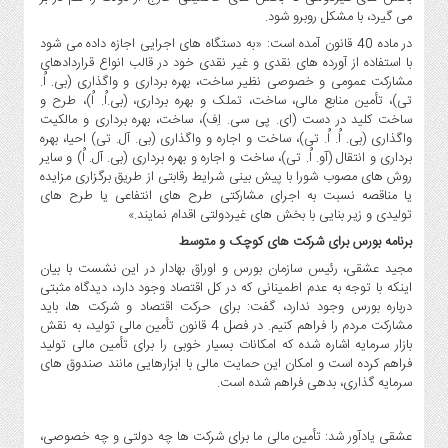
می گیرد، با مشکل روبرو شود.
در ماده 40 قانون آمده است: «به دستگاه های اجرایی اجازه داده می شود
با استفاده از آورده های نقدی و غیر نقدی خود در قالب انواع قراردادهای
مشارکت عمومی و خصوصی نظیر ساخت، بهره برداری و واگذاری (بی. اُ.
تی)، تأمین منابع مالی، ساخت، تملک و بهره برداری، (بی.اُ. اُ)، طرح و
ساخت کلید در دست (ای. پی سی. اِف)، ساخت، بهره برداری و مالکیت
واگذاری (بی. اُ. اُ. تی)، ساخت و اجاره و واگذاری (بی. آل. تی) احیا، بهره
برداری و انتقال (آو. اُ. تی)، ساخت و اجاره و بهره برداری (بی. آل. اُ) و سایر
روش های مصوب شورا با پیش بینی شرایط رقابتی از طریق برگزاری مزایده
یا مناقصه نسبت به اجرای مشارکتی طرح های انتفاعی یا طرح های
تولیدی و زیر بنایی با بخش های غیردولتی اقدام نمایند.»
برنامه بورس برای شرکت ‎های کوچک و متوسط
مجید عشقی، رئیس سازمان بورس و اوراق بهادار در این نشست با بیان
اینکه با توجه به عدم اطمینانی که در کل اقتصاد وجود دارد، دیدگاه مثبتی
درباره بورس وجود ندارد، گفت: برای حرکت اقتصاد و شرکت ها، باید
مشارکت مردم را فراهم کنیم. در فصل 4 قانون تأمین مالی تولید، به نقش
بازار سرمایه اشاره شده که امکانات بسیار خوبی را برای تأمین مالی تولید
فراهم کرده است و امکان این حمایت مالی با ابزارهایی مانند صندوق های
سرمایه گذاری، بدهی فراهم شده است.
عشقی یادآور شد: تأمین مالی ما برای شرکت ها چه دولتی و چه خصوصی،