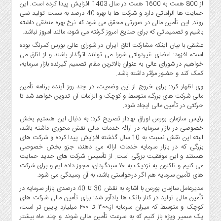
از 800 همت به 1600 همت در سال 1403 افزایش پیدا کرده است. این
حمایت ها الزاماتی دارد و شرکت ها با بهره 40 درصد به سمت تولید نمی
روند. این تأمین مالی در صورتی محقق می شود که نرخ بهره منطقی داشته
باشیم و تصمیماتی که برای صنایع امروز گرفته می شود، مانند امروز نباشد.
عشقی با بیان اینکه مشارکت اتاق ایران در شورای عالی بورس کمرنگ بوده
است، افزود: اعضای غیردولتی شورا می توانند اثرگذار باشند و از اتاق می
خواهیم در شورای عالی به عنوان بالاترین مقام تصمیم گیرنده بازار سرمایه،
کمک کند و حضور مؤثر داشته باشد.
وی اظهار کرد: برای خروج از این وضعیت، در چند روز آینده برنامه تأمین
مالی شرکت های بزرگ، متوسط و کوچک و الزامات آن تدوین خواهد شد تا
حرکتی در تأمین مالی ایجاد شود.
رئیس سازمان بورس اوراق بهادار تصریح کرد: به دنبال این هستیم بخش
خصوصی در بازار سرمایه در ارائه خدمات مالی نقش محوری داشته باشد،
البته این نقش نسبت به 10 سال گذشته افزایش پیدا کرده و شرکت های
بزرگی که در بازار سرمایه خدمات ارائه می دهند، جزو بخش خصوصی
هستند و این موفقیت بزرگی است. از تأسیس شرکت های جدید حمایت
می کنیم و تاکنون به نزدیک به ۷۰ سبدگردان، مجوز داده ایم و برای شرکت
های تأمین سرمایه هم اگر درخواستی باشد، به آن رسیدگی می شود.
مدیرعامل سازمان بورس با اشاره به نقش 30 تا 40 درصدی بازار سرمایه در
تأمین مالی تولید در کنار بانک ها یادآور شد: برای تأمین مالی شرکت های
کوچک و متوسط که میزان سرمایه از،۳۰۰ تا ۴۰۰ میلیارد پایین تر است،
یک مسیر ویژه باز کنیم که به سرعت تأمین مالی شوند و چند ماه بیشتر