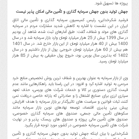
صنایع
پروژه ها تسهیل شود.
غذایی
جهش تولید بدون جهش سرمایه گذاری و تأمین مالی امکان پذیر نیست
سیاسی
فرشید شکرخدایی، رئیس کمیسیون سرمایه گذاری و تأمین مالی اتاق
و
ایران در این نشست با اشاره به کاهش شدید مشارکت مردم در سرمایه
بین
گذاری های مولد و شفاف، گفت: طبق آمارهای ثبت شده، شاهد آن بودیم
در سال 1399 بیش از 25 هزار میلیارد تومان وارد بازار سرمایه شد و در سال
الملل
1400 بیش از 40 هزار میلیارد تومان از این بازار خارج شد. در سال 1401
نگاه
هم بیش از 60 هزار میلیارد تومان خروجی پول از بازار داشتیم و در سال
روز
1402 که بدترین سال بورس بود، خروج پول حقیقی به بیش از 85 هزار
میلیارد تومان رسید.
گوناگون
وی از بازار سرمایه به عنوان بهترین و شفاف ترین روش تخصیص منابع خرد
مردمی به تولید اشاره کرد و افزود: در این راستا باید راهکارهایی مانند عدم
قیمت گذاری دستوری بر کالا و خدمات شرکت های بورسی، حذف تعهد
سپاری ارزی برای صنایع اشتغال زا و صادراتی که یارانه خاصی دریافت نمی
کنند، ثبات قوانین و سیاست های تاثیرگذار بر بازار سرمایه با هدف افزایش
پیش بینی پذیری اقتصاد، توسعه نهادهای نوین بازار سرمایه مانند
سکوهای تأمین مالی جمعی، صندوق های سرمایه گذاری خصوصی،
صندوق های تأمین مالی پروژه و صندوق های ریسک پذیر و در نهایت
شرکت های تأمین سرمایه خصوصی در کشور، مورد توجه قرار بگیرد.
شکرخدایی با بیان اینکه جهش تولید بدون جهش سرمایه گذاری و تأمین