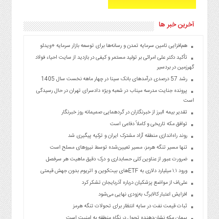
آخرین خبر ها
هم‌افزایی تامین سرمایه تمدن و رسانه‌ها برای توسعه بازار سرمایه +ویدئو
تأکید دکتر علی امرائی بر تولید مستمر و کیفی در بازدید از سایت احیاء فولاد
گهرزمین در بردسیر
رشد 57 درصدی درآمد‌های بانک سینا در چهار ماهه نخست سال 1405
پرونده جنایت مدرسه میناب در شعبه ویژه دادسرای تهران در حال رسیدگی
است
تقدیر بیمه البرز از خبرنگاران در گردهمایی صمیمانه روز خبرنگار
توافق مکه تاریخی و کاملاً دفاعی است
روند راه‌اندازی منطقه آزاد مشترک ایران و ترکیه پیگیری شد
تنها مسیر تنگه هرمز، مسیر تعیین‌شده توسط نیروهای مسلح است
ضرورت عبور از عناوین کلی حسابداری و درک دقیق ماهیت هر سرفصل
ورود ۱.۱ میلیارد دلاری به ETFهای بیت‌کوین و اتریوم بدون جهش قیمتی
علی‌اف از مواضع پزشکیان درباره آذربایجان تشکر کرد
افزایش اعتبار کالابرگ به‌زودی نهایی می‌شود
ثبات قیمت نفت در سایه انتظار برای تحولات تنگه هرمز
پیمان مکه نشان‌دهنده تحول در نگاه منطقه به امنیت است