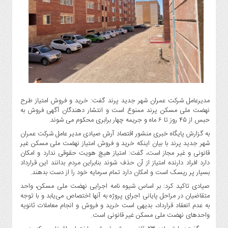
گاز
و
پتروشیمی
صنعت
و
خودرو
استارت
آپ
مدیرعامل شرکت عمران شهر جدید پرند گفت: خرید و فروش امتیاز طرح
و
نهضت ملی مسکن پرند ممنوع است و انتشار دهندگان آگهی فروش به
فن
حبس از ۴۵ روز تا ۶ ماه و جریمه چهار برابری محکوم می شوند.
آوری
به گزارش پایگاه خبری منشور اقتصاد آرش صیادی مدیر عامل شرکت عمران
بانک
شهر جدید پرند با بیان اینکه خرید و فروش امتیاز نهضت ملی مسکن غیر
،
قانونی و غیر مجاز است، گفت: امتیاز هیچ هویت حقوقی ندارد و امکان
بیمه
دارد افراد دارنده امتیاز از آن حذف شوند بنابراین مردم بدانند این قرارداد
و
بسیار پر ریسک است و امکان دارد تمام سرمایه خود را از دست بدهند.
ارز
صیادی تاکید کرد: بر اساس شیوه نامه اجرایی نهضت ملی مسکن، واحد
دیجیتال
متقاضیان در مراحل پایانی اجرای پروژه به آنها اختصاص می‌یابد و با توجه
به عدم انعقاد قرارداد، بدیهی است خرید و فروش و انجام معاملات ثانویه
کشاورزی
واحدهای نهضت ملی مسکن غیر قانونی است.
و