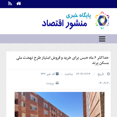
اطلاعات
تماس
تماس
با
ما
درباره
ما
سرویس
حداکثر ۶ ماه حبس برای خرید و فروش امتیاز طرح نهضت ملی
ها
خانه
مسکن پرند
بازار
تاریخ : ۱۴۰۳/۰۲/۱۳ ساعت :
کد خبر 942
سرمایه
و
۰۴:۰۹:۳۰
پرینت
بورس
مسکن
و
شهری
نفت،