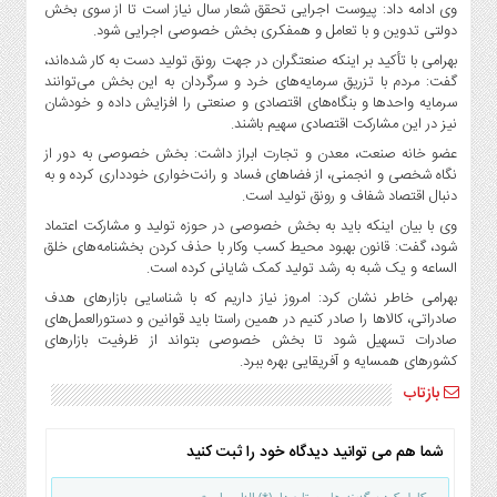
صنایع
وی ادامه داد: پیوست اجرایی تحقق شعار سال نیاز است تا از سوی بخش
دولتی تدوین و با تعامل و همفکری بخش خصوصی اجرایی شود.
غذایی
بهرامی با تأکید بر اینکه صنعتگران در جهت رونق تولید دست به کار شده‌اند،
سیاسی
گفت: مردم با تزریق سرمایه‌های خرد و سرگردان به این بخش می‌توانند
و
سرمایه واحدها و بنگاه‌های اقتصادی و صنعتی را افزایش داده و خودشان
بین
نیز در این مشارکت اقتصادی سهیم باشند.
الملل
عضو خانه صنعت، معدن و تجارت ابراز داشت: بخش خصوصی به دور از
نگاه
نگاه شخصی و انجمنی، از فضاهای فساد و رانت‌خواری خودداری کرده و به
روز
دنبال اقتصاد شفاف و رونق تولید است.
گوناگون
وی با بیان اینکه باید به بخش خصوصی در حوزه تولید و مشارکت اعتماد
شود، گفت: قانون بهبود محیط کسب وکار با حذف کردن بخشنامه‌های خلق
الساعه و یک شبه به رشد تولید کمک شایانی کرده است.
بهرامی خاطر نشان کرد: امروز نیاز داریم که با شناسایی بازارهای هدف
صادراتی، کالاها را صادر کنیم در همین راستا باید قوانین و دستورالعمل‌های
صادرات تسهیل شود تا بخش خصوصی بتواند از ظرفیت بازارهای
کشورهای همسایه و آفریقایی بهره ببرد.
بازتاب
شما هم می توانید دیدگاه خود را ثبت کنید