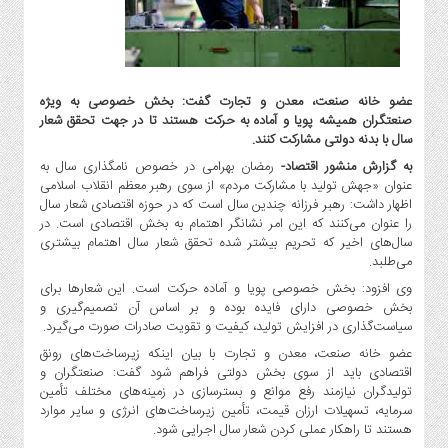
گاز
و
پتروشیمی
صنعت
عضو خانه صنعت، معدن و تجارت گفت: بخش خصوصی به ویژه
و
صنعتگران همیشه پویا و آماده به حرکت هستند تا در جهت تحقق شعار
خودرو
سال با بدنه دولتی مشارکت کنند.
استارت
به گزارش منشور اقتصاد-
رمضان بهرامی در خصوص نامگذاری سال به
آپ
عنوان «جهش تولید با مشارکت مردم» از سوی رهبر معظم انقلاب اسلامی
و
اظهار داشت: رهبر فرزانه چندین سال است که در حوزه اقتصادی شعار سال
فن
را عنوان می‌کنند که این امر نشانگر اهتمام به بخش اقتصادی است. در
آوری
سال‌های اخیر که تحریم بیشتر شده تحقق شعار سال اهتمام بیشتری
می‌طلبد.
بانک
وی افزود: بخش خصوصی پویا و آماده حرکت است. این شعارها برای
،
بخش خصوصی دارای فایده بوده و بر اساس آن تصمیم‌گیری و
بیمه
سیاست‌گذاری در افزایش تولید، کیفیت و تقویت صادرات صورت می‌گیرد.
و
عضو خانه صنعت، معدن و تجارت با بیان اینکه زیرساخت‌های رونق
ارز
اقتصادی باید از سوی بخش دولتی فراهم شود گفت: صنعتگران و
دیجیتال
تولیدگران نیازمند رفع موانع و بسترسازی در زمینه‌های مختلف تأمین
کشاورزی
سرمایه، تسهیلات ارزان قیمت، تأمین زیرساخت‌های انرژی و سایر موارد
هستند تا راهکار عملی کردن شعار سال اجرایی شود.
و