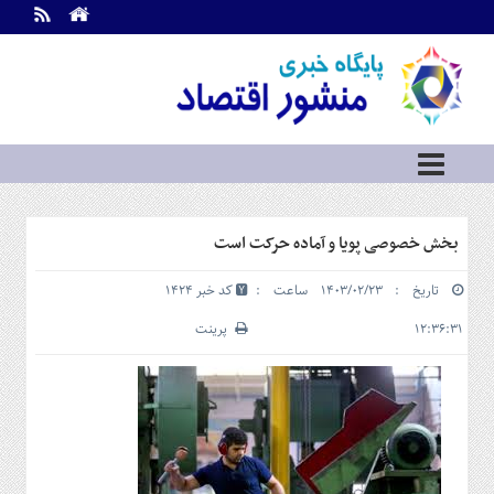
اطلاعات
تماس
تماس
با
ما
درباره
ما
سرویس
بخش خصوصی پویا و آماده حرکت است
ها
خانه
تاریخ : ۱۴۰۳/۰۲/۲۳ ساعت :
کد خبر 1424
بازار
سرمایه
۱۲:۳۶:۳۱
پرینت
و
بورس
مسکن
و
شهری
نفت،