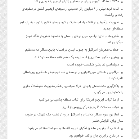
۷۳۸۰ دستگاه اتوبوس برای جابه‌جایی زائران اربعین به‌ کارگیری شد
ثبت تردد بیش از ۶ میلیون زائر حسینی از مرزهای اربعینی کشور در سفرهای
رفت و برگشت
ضرورت بازآفرینی در نقشه راه لجستیک و کریدورهای کشور با توجه به پارادایم
منطقه‌ای جدید
شش ماه باتلاق؛ ترامپ میان توافق با عمان یا تشدید تنش در تنگه هرمز
سرگردان شد
حملات همزمان اسرائیل به جنوب لبنان در آستانه پایان مذاکرات مستقیم
پوتین ممکن است پاییز امسال به یک عضو ناتو حمله محدود کند
دیپلماسی نمایشی شکست خورده است
عراقچی و همتای موریتانیایی بر توسعه روابط دوجانبه و همکاری بین‌المللی
تأکید کردند
به‌کارگیری متخصصان به‌جای افراد سیاسی، راهکار مدیریت معیشت/ جلوی
رانت‌خواران را می‌گیریم
از مذاکرات ایران و آمریکا برای ثبات منطقه پشتیبانی می کنیم
توقف معاملات ۶ رمزارز در کوین‌بیس از امروز
آغاز دور سوم مذاکرات لبنان و اسرائیل در رم / تخلیه یک شهرک در جنوب
لبنان برای افزایش فشار
امشب گزارش دوساله پزشکیان درباره اقتصاد و معیشت منتشر می‌شود
در دفاع از ایران جان بر کف خواهیم بود