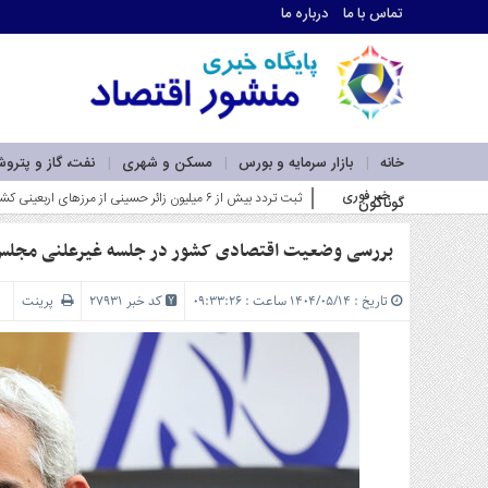
تماس با ما
درباره ما
اطلاعات
تماس
تماس
با
ما
خانه
بازار سرمایه و بورس
مسکن و شهری
نفت، گاز و پترو
درباره
خبر فوری
ضرورت بازآفرینی در نقشه راه لجستیک و کریدورهای کشور با 
گوناگون
ما
سرویس
ها
بررسی وضعیت اقتصادی کشور در جلسه غیرعلنی مجلس با
خانه
بازار
تاریخ : ۱۴۰۴/۰۵/۱۴ ساعت : ۰۹:۳۳:۲۶
کد خبر 27931
پرینت
سرمایه
و
بورس
مسکن
و
شهری
نفت،