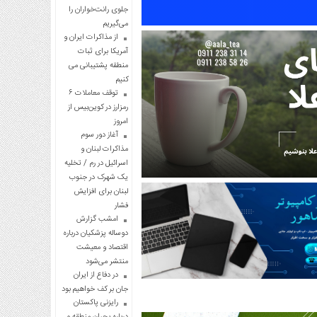
جلوی رانت‌خواران را
می‌گیریم
از مذاکرات ایران و
آمریکا برای ثبات
منطقه پشتیبانی می
کنیم
توقف معاملات ۶
رمزارز در کوین‌بیس از
امروز
آغاز دور سوم
مذاکرات لبنان و
اسرائیل در رم / تخلیه
یک شهرک در جنوب
لبنان برای افزایش
فشار
امشب گزارش
دوساله پزشکیان درباره
اقتصاد و معیشت
منتشر می‌شود
در دفاع از ایران
جان بر کف خواهیم بود
رایزنی پاکستان