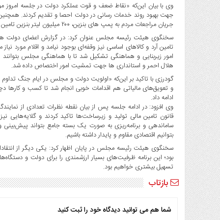
صنایع
وی با بیان این‌که «نقاط ضعف و قوت عملکرد دولت در جلسه امروز مو
غذایی
جهت بهبود روند خدمات رسانی در دولت احصا و تقدیم کردند. همچنین ن
جریان مراجعات مردم به پمپ های بنزین، ۲۰۰ میلیون لیتر بنزین تامین و توزیع شد.
سیاسی
سخنگوی هیئت رئیسه مجلس عنوان کرد: در گزارش اعضای دولت همچنی
و
بین
امور زیربنایی و هماهنگی تشکیل شد تا با هماهنگی مجلس بتوانند رون
الملل
هلال احمر و استانداری ها جهت تمشیت امور اختصاص داده شد.
نگاه
گودرزی با تاکید بر این‌که «اولویت دولت و مجلس در ایام جنگ تداوم 
روز
و تعویق‌های مالیاتی هم اقدامات خوبی انجام شد تا کسب و کارها دچ
ادامه داد.
گوناگون
وی افزود: در ادامه جلسه پس از بیان نقطه نظرات تعدادی از نمای
قانون تامین مالی تولید و زیرساخت‌ها تاکید کردند و گلایه‌هایی نی
ساماندهی و برنامه‌ریزی به صورت یک بسته جامع بتواند پیش‌بینی 
بتوانیم اقتصادی مقاوم و پایدار داشته باشیم.
سخنگوی هیئت رئیسه مجلس در پایان اظهار کرد: یکی دیگر از انتقاد
بود؛ این برنامه ظرفیت‌های بسیار ارزشمندی را برای دولت و دستگاه‌ها
تسهیل بیشتری خواهیم بود.
بازتاب
شما هم می توانید دیدگاه خود را ثبت کنید