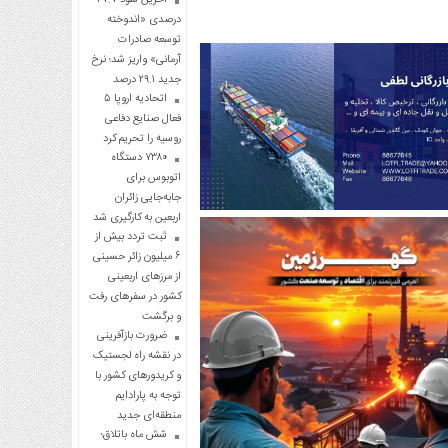
درصدی «اندوخته
توسعه صادرات
آرمانی» واریز شد؛ نرخ
جدید ۲۹.۱ درصد
اتحادیه اروپا ۵
فعال صنایع دفاعی
روسیه را تحریم کرد
۷۳۸۰ دستگاه
اتوبوس برای
جابه‌جایی زائران
اربعین به‌ کارگیری شد
ثبت تردد بیش از
۶ میلیون زائر حسینی
از مرزهای اربعینی
کشور در سفرهای رفت
و برگشت
ضرورت بازآفرینی
در نقشه راه لجستیک
و کریدورهای کشور با
توجه به پارادایم
منطقه‌ای جدید
شش ماه باتلاق؛