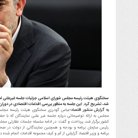
گاز
و
پتروشیمی
صنعت
و
خودرو
استارت
آپ
و
فن
آوری
بانک
،
بیمه
سخنگوی هیئت رئیسه مجلس شورای اسلامی جزئیات جلسه غیرعلنی امروز ر
و
شد، تشریح کرد. این جلسه به منظور بررسی اقدامات اقتصادی در دوران جنگ تحمیلی ۱۲ روزه و وضعیت کنونی اقت
به گزارش منشور اقتصاد-
ارز
مجلس به ارائه توضیحاتی درباره جلسه غیر علنی نمایندگان که با 
دیجیتال
کشور برگزار شد، پرداخت و گفت: در ادامه سلسله جلسات نظارتی مجلس
کشاورزی
رئیس سازمان برنامه و بودجه و همچنین نمایندگانی از دولت در 
و
برنامه و وزیر اقتصاد گزارشی از کم و کیف مجموعه اقدامات انجام شده در دوران جنگ تح