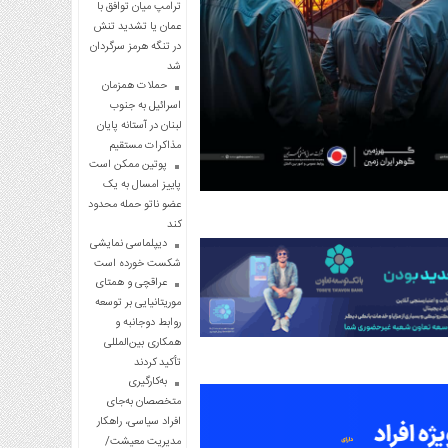
ترامپ میان توافق با
عمان یا تشدید تنش
در تنگه هرمز سرگردان
شد
حملات همزمان
اسرائیل به جنوب
لبنان در آستانه پایان
مذاکرات مستقیم
پوتین ممکن است
پاییز امسال به یک
عضو ناتو حمله محدود
کند
دیپلماسی نمایشی
شکست خورده است
عراقچی و همتای
موریتانیایی بر توسعه
روابط دوجانبه و
همکاری بین‌المللی
تأکید کردند
به‌کارگیری
متخصصان به‌جای
افراد سیاسی، راهکار
مدیریت معیشت/