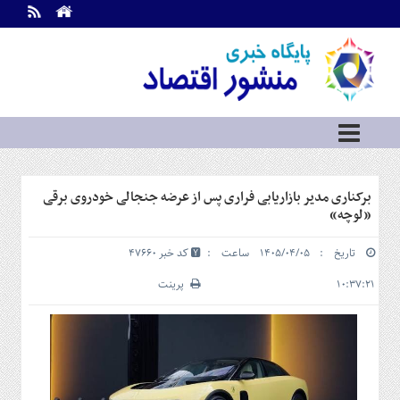
اطلاعات
تماس
تماس
با
ما
درباره
ما
سرویس
برکناری مدیر بازاریابی فراری پس از عرضه جنجالی خودروی برقی
ها
خانه
«لوچه»
بازار
تاریخ : ۱۴۰۵/۰۴/۰۵ ساعت :
کد خبر 47660
سرمایه
و
۱۰:۳۷:۲۱
پرینت
بورس
مسکن
و
شهری
نفت،