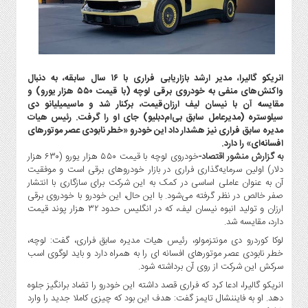
گاز
و
پتروشیمی
صنعت
و
انریکو گالیرا، مدیر ارشد بازاریابی فراری با ۱۶ سال سابقه، به دنبال
خودرو
واکنش‌های منفی به خودروی برقی لوچه (با قیمت ۵۵۰ هزار یورو) و
مقایسه آن با نیسان لیف ارزان‌قیمت، برکنار شد و ماسیمیلیانو دی
استارت
سیلوستره (مدیرعامل سابق بی‌ام‌دبلیو) جای او را گرفت. رئیس هیات
آپ
مدیره سابق فراری نیز هشدار داد این خودرو «خطر نابودی عصر موتورهای
و
افسانه‌ای» را دارد.
فن
به گزارش منشور اقتصاد-
خودروی لوچه با قیمت ۵۵۰ هزار یورو (۶۳۰ هزار
آوری
دلار) اولین سرمایه‌گذاری فراری در بازار خودروهای برقی است و موفقیت
آن به عنوان عاملی اساسی در کمک به این شرکت برای سازگاری با انتشار
بانک
صفر خالص در نظر گرفته می‌شود. با این حال، این خودرو با خودروی برقی
،
ارزان و تولید انبوه نیسان لیف، که در انگلیس حدود ۳۲ هزار پوند قیمت
بیمه
دارد، مقایسه شد.
و
لوکا کوردرو دی مونتزمولو، رئیس هیات مدیره سابق فراری، گفت: لوچه،
ارز
خطر نابودی عصر موتورهای افسانه ای را به همراه دارد و باید لوگوی اسب
دیجیتال
سرکش این شرکت از روی آن برداشته شود.
کشاورزی
انریکو گالیرا، ادعا کرد که فراری قصد داشته این خودرو را تضاد برانگیز جلوه
و
دهد. او به فایننشال تایمز گفت: هدف این بود که چیزی کاملا جدید را وارد