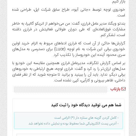
بازار کنیم.
صنایع
غذایی
خودروی لوچه توسط «جانی آیو»، طراح سابق شرکت اپل، طراحی شده
است.
سیاسی
بندتو ویگنا، مدیر عامل فراری، گفت: من می‌خواهم از انریکو گالیرا، به خاطر
و
مشارکت فوق‌العاده‌ای که طی دوران طولانی فعالیتش در فراری داشته
بین
است، تشکر کنم.
الملل
گزارش‌ها حاکی از آن است که فراری ادعاهای مربوط به الزام خرید اولین
نگاه
خودروی برقی این شرکت به نام لوچه (Luce) برای دسترسی به مدل‌های
روز
سری محدود آینده این خودروساز را تکذیب کرد.
گوناگون
بر اساس گزارش تلگراف، مدیرعامل فراری همچنین مقایسه این خودرو با
مدل‌های ارزان‌تر را رد کرد و گفت: فراری لوچه، هیچ ارتباطی به خودروهای
برقی دیگر، ندارد. باید آن را ببینید و برانید تا متوجه شوید که از نظر فضای
داخلی، ظاهر بیرونی و کارآیی، کپی نشده است.
بازتاب
شما هم می توانید دیدگاه خود را ثبت کنید
- کامل کردن گزینه های ستاره دار (*) الزامی است
- آدرس پست الکترونیکی شما محفوظ بوده و نمایش داده نخواهد شد