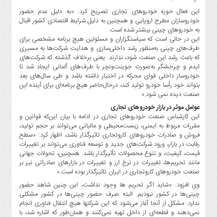
این فعال حوزه خودروهای تجاری تصریح کرد: «به دلیل عدم حضور
خودروسازان مطرح اروپایی و همچنین به دلیل شرایط اقتصادی کشور اقبال
به خودروهای چینی بیشتر شده است.
این در حالی است که سیاستگزاران و مسئولین هیچ برنامه مشخصی برای
طرف‌های چینی به‌منظور رشد داخلی‌سازی و هدایت شرکت‌ها به مسیری
که باعث رشد این صنعت شود، ندارند. یعنی برخلاف گذشته که شرکت‌های
ایدم و چرخشگر به‌صورت جوینت‌ونچر با طرف‌های آلمانی ایجاد شد تا
خودروساز داخلی قوای محرکه در اختیار داشته باشد و طی سال‌های بعد
بتواند خود رأسا خودرو تولید کند، درحال‌حاضر هیچ برنامه‌ای برای آینده این
صنعت دیده نمی شود.»
عوامل موثر در بازار خودروهای تجاری
این کارشناس صنعت خودروهای تجاری در ادامه با بیان این‌که قوانین و
مقررات مربوط به ایمنی، زیست‌محیطی و مالیاتی می‌تواند بر حجم تولید،
فروش و صادرات خودروهای کاروتجاری تاثیرگذار باشد، اظهار کرد: «سطح
رقابت در بازار، ورود شرکت‌های جدید و توسعه فناوری می‌تواند بر تغییرات
قیمت، کیفیت، و تنوع محصولات تأثیرگذار باشد. همچنین، تحولات جهانی
مانند تحریم‌ها، تغییرات در نرخ ارز و تغییرات در بازارهای صادراتی نیز بر
صنعت خودروهای کاروتجاری در ایران تاثیرگذار بوده است.»
وی افزود: «شاید اگر تحریم ها وجود نداشت، این چنین شاهد حضور
چینی‌ها در کشور نبودیم. البته صرف حضور چینی‌ها در کشور مشکلی
ندارد. مشکل از آنجا آغاز می‌شود که این شرکت‎ها هیچ انتقال فناوری انجام
نمی‌دهند و قطعه‌ای از داخل تهیه نمی‌کنند و همان‌طور که اشاره شد، با