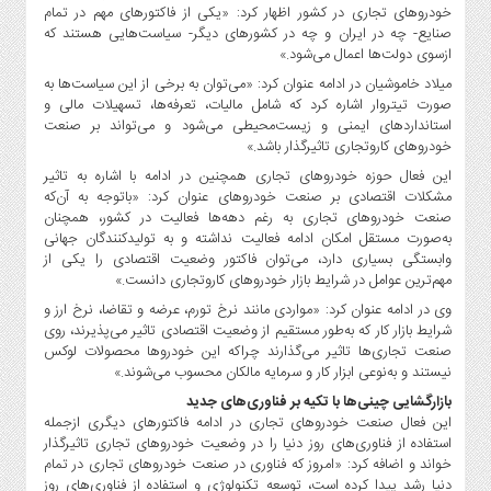
صنایع
خودروهای تجاری در کشور اظهار کرد: «یکی از فاکتورهای مهم در تمام
غذایی
صنایع- چه در ایران و چه در کشورهای دیگر- سیاست‌هایی هستند که
ازسوی دولت‌ها اعمال می‌شود.»
سیاسی
میلاد خاموشیان در ادامه عنوان کرد: «می‌توان به برخی از این سیاست‌ها به
و
صورت تیتروار اشاره کرد که شامل مالیات، تعرفه‌ها، تسهیلات مالی و
بین
استانداردهای ایمنی و زیست‌محیطی می‌شود و می‌تواند بر صنعت
الملل
خودروهای کاروتجاری تاثیرگذار باشد.»
نگاه
این فعال حوزه خودروهای تجاری همچنین در ادامه با اشاره به تاثیر
روز
مشکلات اقتصادی بر صنعت خودروهای عنوان کرد: «باتوجه به آن‌که
صنعت خودروهای تجاری به رغم دهه‌ها فعالیت در کشور، همچنان
گوناگون
به‌صورت مستقل امکان ادامه فعالیت نداشته و به تولیدکنندگان جهانی
وابستگی بسیاری دارد، می‌توان فاکتور وضعیت اقتصادی را یکی از
مهم‌ترین عوامل در شرایط بازار خودروهای کاروتجاری دانست.»
وی در ادامه عنوان کرد: «مواردی مانند نرخ تورم، عرضه و تقاضا، نرخ ارز و
شرایط بازار کار که به‌طور مستقیم از وضعیت اقتصادی تاثیر می‌پذیرند، روی
صنعت تجاری‌ها تاثیر می‌گذارند چراکه این خودروها محصولات لوکس
نیستند و به‌نوعی ابزار کار و سرمایه‌ مالکان محسوب می‌شوند.»
بازارگشایی چینی‌ها با تکیه بر فناوری‌های جدید
این فعال صنعت خودروهای تجاری در ادامه فاکتورهای دیگری ازجمله
استفاده از فناوری‌های روز دنیا را در وضعیت خودروهای تجاری تاثیرگذار
خواند و اضافه کرد: «امروز که فناوری در صنعت خودروهای تجاری در تمام
دنیا رشد پیدا کرده است، توسعه تکنولوژی و استفاده از فناوری‌های روز