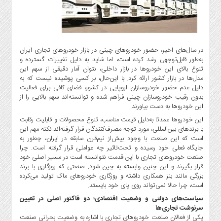
گاز
و
پتروشیمی
صنعت
در سال‌های اخیر، حضور خودروهای چینی در بازار خودروهای تجاری ایران
و
به‌طور قابل‌توجهی رشد کرده‌ است، اما شاید به دلیل تغییرات گسترده‌ و
خودرو
تنوع بالای این خودروها در بازار داخلی، نتوان آمار دقیقی از سهم این
استارت
مدل‌ها در بازار کشور ارائه کرد. با این‌حال، بر کسی پوشیده نیست که به
آپ
دلیل عدم حضور خودروسازان اروپایی در کشور، فضای کافی برای فعالیت
بدون رقیب خودروسازان چینی فراهم شده و توانسته‌اند سهم بالایی را از
و
این خودروها به دست بیاورند.
فن
آوری
این خودروها عمدتا به‌دلیل قیمت مناسب، تنوع محصولات و قابلیت رقابت
با برندهای بین‌المللی، مورد توجه مصرف‌کنندگان قرار گرفته‌اند.نکته مهم این
بانک
است که این صنعت با وجود بیش‌از نیم‌قرن سابقه در ایران، چطور به
،
جایگاه فعلی خود رسیده و تحت‌تاثیر چه عواملی قرار گرفته است. چرا
بیمه
صنعت خودروهای تجاری با این قدمت نتوانسته است در مسیر اصلی خود
و
قرار بگیرند و این چنین وابسته به چین شود. صنعتی که روزگاری با برند
بزرگی مانند بنز همکاری داشته و روزگاری خودروهای ماک تولید می‌کرده
ارز
است، چرا حالا نمی‌تواند روی پای خود بایستد.
دیجیتال
سیاست‌های دولتی و وضعیت اقتصادی؛ دو فاکتور اصلی در تعیین
کشاورزی
سرنوشت تجاری‌ها
و
یکی از فعالان صنعت خودروهای تجاری با اشاره به وضعیت بحرانی صنعت