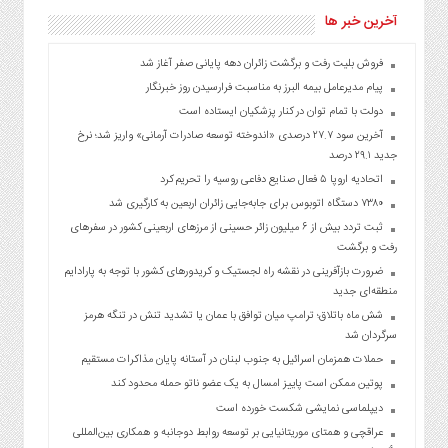
آخرین خبر ها
فروش بلیت رفت و برگشت زائران دهه پایانی صفر آغاز شد
پیام مدیرعامل بیمه البرز به مناسبت فرارسیدن روز خبرنگار
دولت با تمام توان در کنار پزشکیان ایستاده است
آخرین سود ۲۷.۷ درصدی «اندوخته توسعه صادرات آرمانی» واریز شد؛ نرخ
جدید ۲۹.۱ درصد
اتحادیه اروپا ۵ فعال صنایع دفاعی روسیه را تحریم کرد
۷۳۸۰ دستگاه اتوبوس برای جابه‌جایی زائران اربعین به‌ کارگیری شد
ثبت تردد بیش از ۶ میلیون زائر حسینی از مرزهای اربعینی کشور در سفرهای
رفت و برگشت
ضرورت بازآفرینی در نقشه راه لجستیک و کریدورهای کشور با توجه به پارادایم
منطقه‌ای جدید
شش ماه باتلاق؛ ترامپ میان توافق با عمان یا تشدید تنش در تنگه هرمز
سرگردان شد
حملات همزمان اسرائیل به جنوب لبنان در آستانه پایان مذاکرات مستقیم
پوتین ممکن است پاییز امسال به یک عضو ناتو حمله محدود کند
دیپلماسی نمایشی شکست خورده است
عراقچی و همتای موریتانیایی بر توسعه روابط دوجانبه و همکاری بین‌المللی