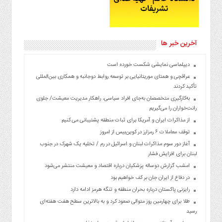
آخرین خبر ها
دیپلماسی نمایشی شکست خورده است
عراقچی و همتای موریتانیایی بر توسعه روابط دوجانبه و همکاری بین‌المللی
تأکید کردند
به‌کارگیری متخصصان به‌جای افراد سیاسی، راهکار مدیریت معیشت/ جلوی
رانت‌خواران را می‌گیریم
از مذاکرات ایران و آمریکا برای ثبات منطقه پشتیبانی می کنیم
توقف معاملات ۶ رمزارز در کوین‌بیس از امروز
آغاز دور سوم مذاکرات لبنان و اسرائیل در رم / تخلیه یک شهرک در جنوب
لبنان برای افزایش فشار
امشب گزارش دوساله پزشکیان درباره اقتصاد و معیشت منتشر می‌شود
در دفاع از ایران جان بر کف خواهیم بود
رایزنی پاکستان درباره بحران منطقه و تنگه هرمز ادامه دارد
طلا برای چهارمین روز متوالی صعود کرد و به بالاترین سطح هفت هفته‌ای
رسید