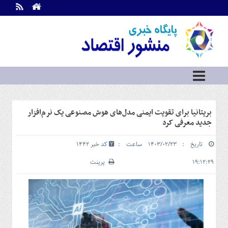
اطلاعات
تماس
تماس
با
ما
درباره
ما
سرویس
بریتانیا برای تقویت ایمنی مدل‌های هوش مصنوعی یک نرم‌افزار
ها
خانه
جدید معرفی کرد
بازار
تاریخ : ۱۴۰۳/۰۲/۲۳ ساعت :
کد خبر 1442
سرمایه
و
۱۹:۱۲:۲۹
پرینت
بورس
مسکن
و
شهری
نفت،