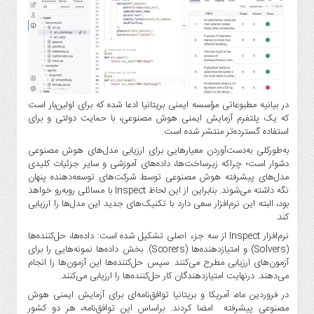
صنایع
غذایی
سیاسی
و
بین
الملل
در بیانیه مطبوعاتی مؤسسه ایمنی بریتانیا ادعا شده که برای اولین‌بار است
نگاه
که یک پلتفرم آزمایش ایمنی هوش مصنوعی، با حمایت دولتی و برای
روز
استفاده گسترده‌تر منتشر شده است.
گوناگون
به‌طورکلی به‌دست‌آوردن معیارهایی برای ارزیابی مدل‌های هوش مصنوعی
دشوار است؛ چراکه زیرساخت‌ها، داده‌های آموزشی و سایر جزئیات کلیدی
مدل‌های پیشرفته هوش مصنوعی توسط شرکت‌های توسعه‌دهنده پنهان
نگه داشته می‌شوند. بنابراین از این‌ لحاظ Inspect با مسائلی روبه‌رو خواهد
بود، البته این نرم‌افزار سعی دارد با تکنیک‌های جدید این مدل‌ها را ارزیابی
کند.
نرم‌افزار Inspect از سه جزء اصلی تشکیل شده است: داده‌ها، حل‌کننده‌ها
(Solvers) و امتیازدهنده‌ها (Scorers). بخش داده‌ها نمونه‌هایی را برای
آزمون‌های ارزیابی مطرح می‌کنند. سپس حل‌کننده‌ها این آزمون‌ها را انجام
می‌دهند. درنهایت امتیازدهندگان کار حل‌کننده‌ها را ارزیابی می‌کنند.
در فروردین ماه، آمریکا و بریتانیا توافق‌نامه‌ای برای آزمایش ایمنی هوش
مصنوعی پیشرفته امضا کردند. براساس این توافق‌نامه، هر دو کشور